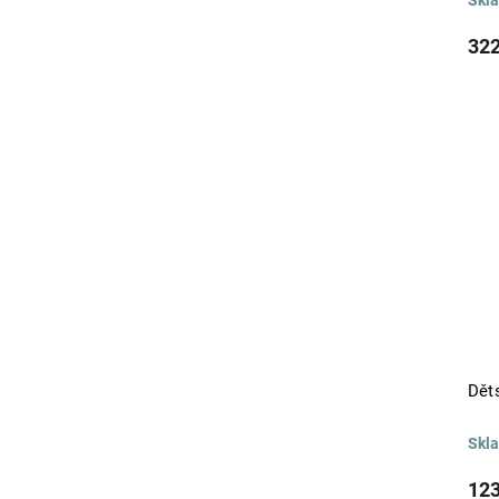
Skl
322
Dět
Skl
123