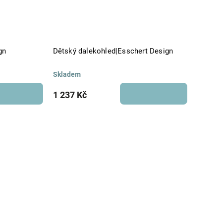
gn
Dětský dalekohled|Esschert Design
Skladem
1 237 Kč