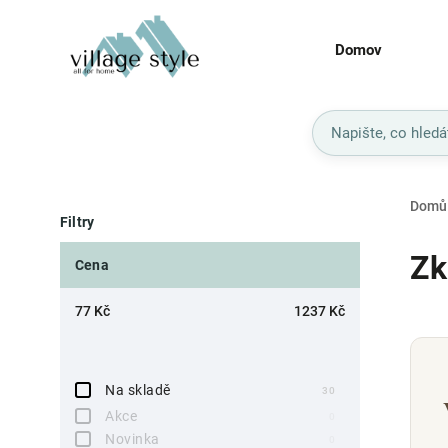
Domov
Domů
Filtry
Zk
Cena
77
Kč
1237
Kč
Na skladě
30
Akce
0
Novinka
0