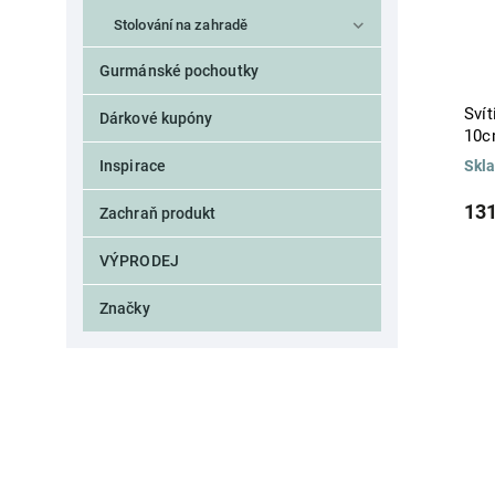
Stolování na zahradě
Gurmánské pochoutky
Svít
Dárkové kupóny
10c
Inspirace
Skl
131
Zachraň produkt
VÝPRODEJ
Značky