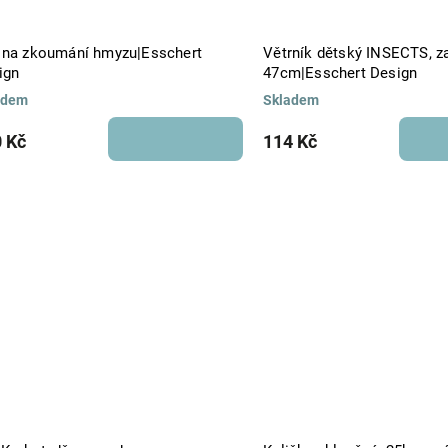
 na zkoumání hmyzu|Esschert
Větrník dětský INSECTS, za
ign
47cm|Esschert Design
adem
Skladem
 Kč
114 Kč