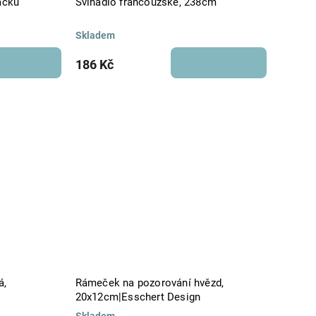
áčku
Švihadlo francouzské, 238cm
Skladem
186 Kč
á,
Rámeček na pozorování hvězd,
20x12cm|Esschert Design