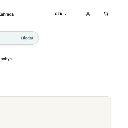
Zahrada
Gurmánské pochoutky
CZK
Dárkové kupó
Hledat
 pohyb