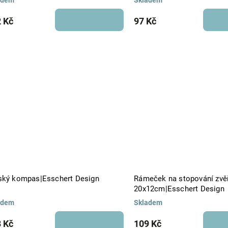
adem
Skladem
 Kč
97 Kč
ský kompas|Esschert Design
Rámeček na stopování zvěř
20x12cm|Esschert Design
adem
Skladem
 Kč
109 Kč