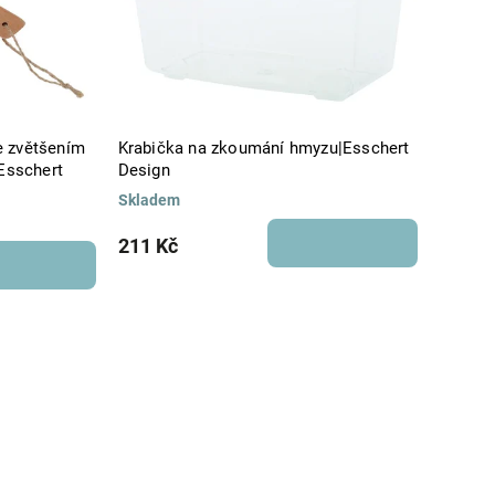
e zvětšením
Krabička na zkoumání hmyzu|Esschert
|Esschert
Design
Skladem
211 Kč