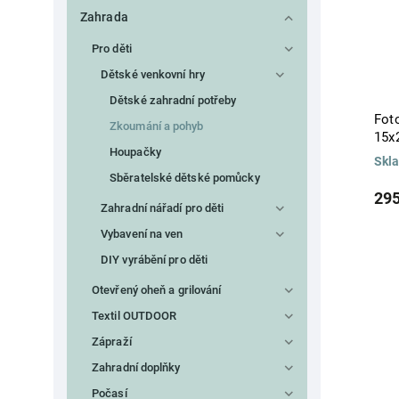
Zahrada
Pro děti
Dětské venkovní hry
Dětské zahradní potřeby
Foto
Zkoumání a pohyb
15x
Houpačky
Skl
Sběratelské dětské pomůcky
295
Zahradní nářadí pro děti
Vybavení na ven
DIY vyrábění pro děti
Otevřený oheň a grilování
Textil OUTDOOR
Zápraží
Zahradní doplňky
Počasí