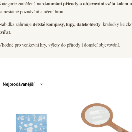
zkoumání přírody a objevování světa kolem n
Kategorie zaměřená na
samostatné poznávání a učení hrou.
dětské kompasy, lupy, dalekohledy
Nabídka zahrnuje
, krabičky ke z
zvířat
.
Vhodné pro venkovní hry, výlety do přírody i domácí objevování.
Nejprodávanější
Nejlevnější
Nejdražší
Abecedně