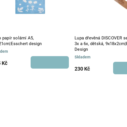
 papír solární A5,
Lupa dřevěná DISCOVER s
21cm|Esschert design
3x a 6x, dětská, 9x18x2cm
Design
adem
Skladem
 Kč
230 Kč