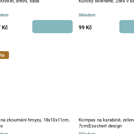
Kroket, dřevo, sada
Kuličky skleněné, 25ks v s
adem
Skladem
 Kč
99 Kč
Tip
 na zkoumání hmyzu, 18x10x11cm,
Kompas na karabině, zelen
vo
7cm|Esschert design