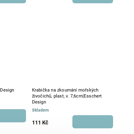
 Design
Krabička na zkoumání mořských
živočichů, plast, v. 7,6cm|Esschert
Design
Skladem
111 Kč