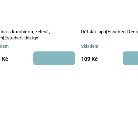
ilna s karabinou, zelená,
Dětská lupa|Esschert Desi
m|Esschert design
adem
Skladem
 Kč
109 Kč