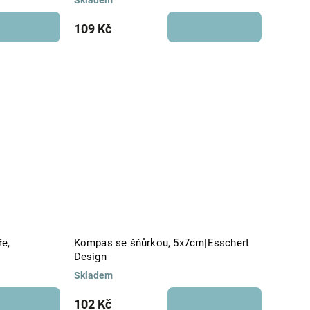
Skladem
109 Kč
e,
Kompas se šňůrkou, 5x7cm|Esschert
Design
Skladem
102 Kč