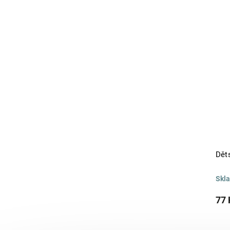
Dět
Skl
77 