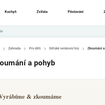
Kuchyň
Zvířata
Pěstování
/
Zahrada
/
Pro děti
/
Dětské venkovní hry
/
Zkoumání a
oumání a pohyb
Vyrábíme & zkoumáme