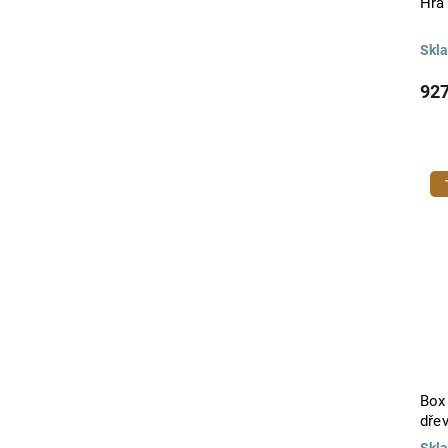
Hra 
Skl
927
Box
dře