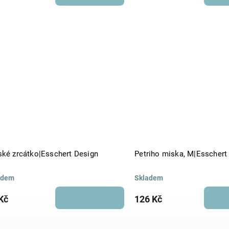
ské zrcátko|Esschert Design
Petriho miska, M|Esschert
adem
Skladem
Kč
126 Kč