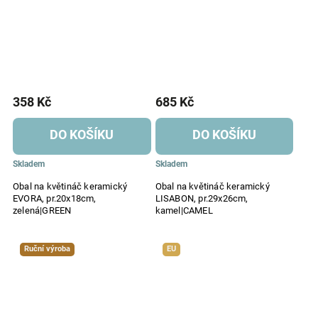
358 Kč
685 Kč
DO KOŠÍKU
DO KOŠÍKU
Skladem
Skladem
Obal na květináč keramický
Obal na květináč keramický
EVORA, pr.20x18cm,
LISABON, pr.29x26cm,
zelená|GREEN
kamel|CAMEL
Ruční výroba
EU