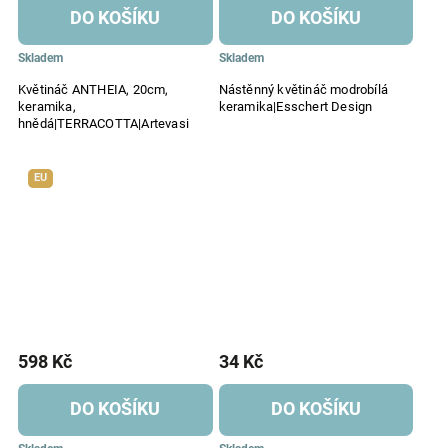
DO KOŠÍKU
DO KOŠÍKU
Skladem
Skladem
Květináč ANTHEIA, 20cm,
Nástěnný květináč modrobílá
keramika,
keramika|Esschert Design
hnědá|TERRACOTTA|Artevasi
EU
598 Kč
34 Kč
DO KOŠÍKU
DO KOŠÍKU