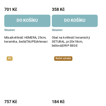
701 Kč
358 Kč
DO KOŠÍKU
DO KOŠÍKU
Skladem
Skladem
Mísa|květináč HEMERA, 29cm,
Obal na květináč keramický
keramika, šedá|TAUPE|Artevasi
SETUBAL, pr.20x18cm,
béžová|DRIP BEGE
EU
Ruční výroba
757 Kč
184 Kč