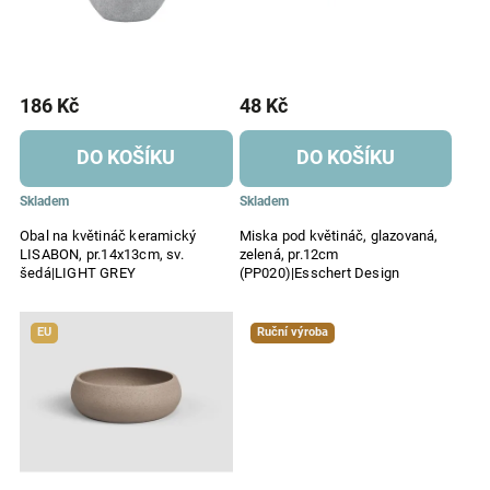
186 Kč
48 Kč
DO KOŠÍKU
DO KOŠÍKU
Skladem
Skladem
Obal na květináč keramický
Miska pod květináč, glazovaná,
LISABON, pr.14x13cm, sv.
zelená, pr.12cm
šedá|LIGHT GREY
(PP020)|Esschert Design
EU
Ruční výroba