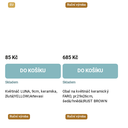
EU
Ruční výroba
85 Kč
685 Kč
DO KOŠÍKU
DO KOŠÍKU
Skladem
Skladem
Květináč LUNA, 9cm, keramika,
Obal na květináč keramický
žlutá|YELLOW|Artevasi
FARO, pr.29x26cm,
šedá/hnědá|RUST BROWN
Ruční výroba
Ruční výroba