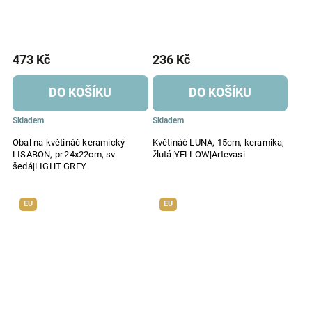
473 Kč
236 Kč
DO KOŠÍKU
DO KOŠÍKU
Skladem
Skladem
Obal na květináč keramický
Květináč LUNA, 15cm, keramika,
LISABON, pr.24x22cm, sv.
žlutá|YELLOW|Artevasi
šedá|LIGHT GREY
EU
EU