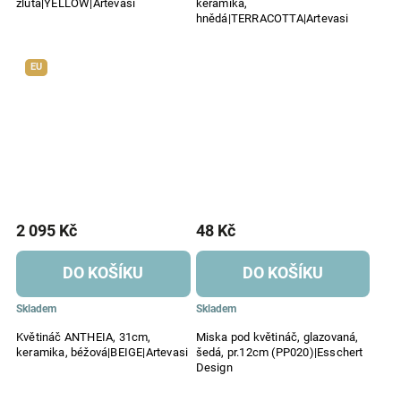
žlutá|YELLOW|Artevasi
keramika,
hnědá|TERRACOTTA|Artevasi
EU
2 095 Kč
48 Kč
DO KOŠÍKU
DO KOŠÍKU
Skladem
Skladem
Květináč ANTHEIA, 31cm,
Miska pod květináč, glazovaná,
keramika, béžová|BEIGE|Artevasi
šedá, pr.12cm (PP020)|Esschert
Design