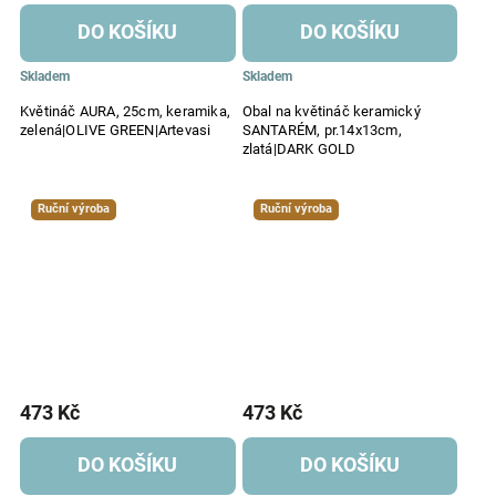
DO KOŠÍKU
DO KOŠÍKU
Skladem
Skladem
Květináč AURA, 25cm, keramika,
Obal na květináč keramický
zelená|OLIVE GREEN|Artevasi
SANTARÉM, pr.14x13cm,
zlatá|DARK GOLD
Ruční výroba
Ruční výroba
473 Kč
473 Kč
DO KOŠÍKU
DO KOŠÍKU