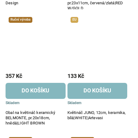
Design
pr.23x11cm, červená/zlatá|RED
W/GOLD
Ruční výroba
EU
357 Kč
133 Kč
DO KOŠÍKU
DO KOŠÍKU
Skladem
Skladem
Obal na květináč keramický
Květináč JUNO, 12cm, keramika,
BELMONTE, pr.20x18cm,
bílá|WHITE|Artevasi
hnědá|LIGHT BROWN