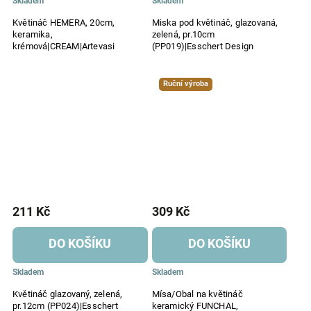
Skladem
Skladem
Květináč HEMERA, 20cm,
Miska pod květináč, glazovaná,
keramika,
zelená, pr.10cm
krémová|CREAM|Artevasi
(PP019)|Esschert Design
Ruční výroba
211 Kč
309 Kč
DO KOŠÍKU
DO KOŠÍKU
Skladem
Skladem
Květináč glazovaný, zelená,
Mísa/Obal na květináč
pr.12cm (PP024)|Esschert
keramický FUNCHAL,