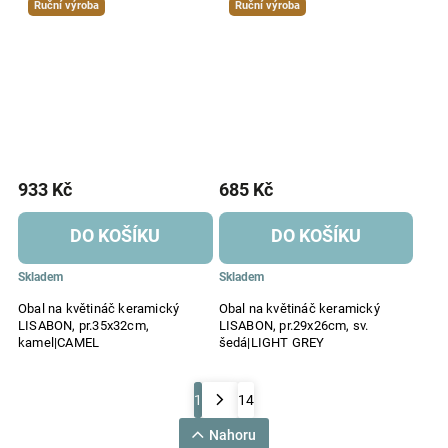
Ruční výroba
Ruční výroba
933 Kč
685 Kč
DO KOŠÍKU
DO KOŠÍKU
Skladem
Skladem
Obal na květináč keramický
Obal na květináč keramický
LISABON, pr.35x32cm,
LISABON, pr.29x26cm, sv.
kamel|CAMEL
šedá|LIGHT GREY
1
14
Nahoru