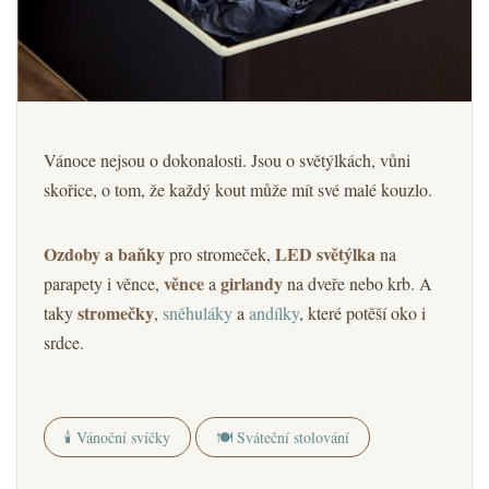
Vánoce nejsou o dokonalosti. Jsou o světýlkách, vůni
skořice, o tom, že každý kout může mít své malé kouzlo.
Ozdoby a baňky
LED světýlka
pro stromeček,
na
věnce
girlandy
parapety i věnce,
a
na dveře nebo krb. A
stromečky
taky
,
sněhuláky
a
andílky
, které potěší oko i
srdce.
🕯️ Vánoční svíčky
🍽️ Sváteční stolování