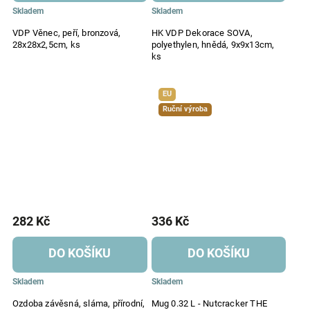
Skladem
Skladem
VDP Věnec, peří, bronzová,
HK VDP Dekorace SOVA,
28x28x2,5cm, ks
polyethylen, hnědá, 9x9x13cm,
ks
EU
Ruční výroba
282 Kč
336 Kč
DO KOŠÍKU
DO KOŠÍKU
Skladem
Skladem
Ozdoba závěsná, sláma, přírodní,
Mug 0.32 L - Nutcracker THE