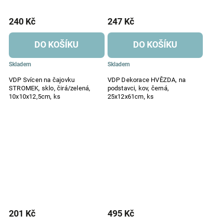
240 Kč
247 Kč
DO KOŠÍKU
DO KOŠÍKU
Skladem
Skladem
VDP Svícen na čajovku
VDP Dekorace HVĚZDA, na
STROMEK, sklo, čirá/zelená,
podstavci, kov, černá,
10x10x12,5cm, ks
25x12x61cm, ks
201 Kč
495 Kč