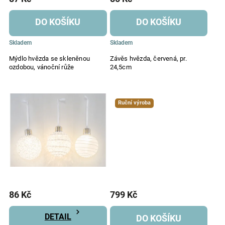
DO KOŠÍKU
DO KOŠÍKU
Skladem
Skladem
Mýdlo hvězda se skleněnou
Závěs hvězda, červená, pr.
ozdobou, vánoční růže
24,5cm
Ruční výroba
86 Kč
799 Kč
DETAIL
DO KOŠÍKU