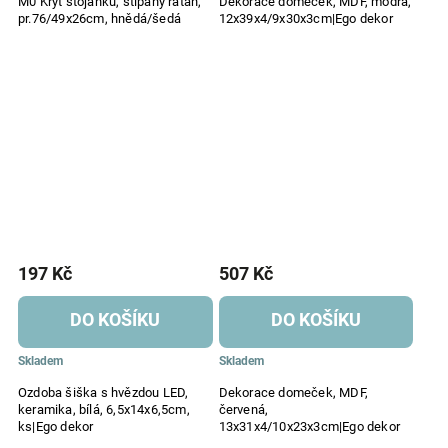
M0 Kryt stojánku, štípaný ratan,
Dekorace domeček, MDF, modrá,
pr.76/49x26cm, hnědá/šedá
12x39x4/9x30x3cm|Ego dekor
197 Kč
507 Kč
DO KOŠÍKU
DO KOŠÍKU
Skladem
Skladem
Ozdoba šiška s hvězdou LED,
Dekorace domeček, MDF,
keramika, bílá, 6,5x14x6,5cm,
červená,
ks|Ego dekor
13x31x4/10x23x3cm|Ego dekor