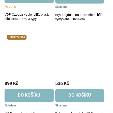
Na dotaz
Skladem
VDP Ozdoba koule, LED, plast,
Kryt stojánku na stromeček, bílá
bílá, 8x8x11cm, 3 typy
vymývaná, 60x25cm
Ruční výroba
899 Kč
536 Kč
DO KOŠÍKU
DO KOŠÍKU
Skladem
Skladem