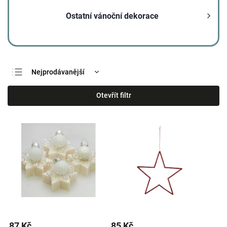
Ostatní vánoční dekorace
Nejprodávanější
Nejlevnější
Otevřít filtr
Nejdražší
Abecedně
87 Kč
85 Kč