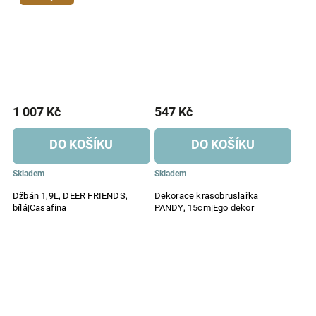
1 007 Kč
547 Kč
DO KOŠÍKU
DO KOŠÍKU
Skladem
Skladem
Džbán 1,9L, DEER FRIENDS,
Dekorace krasobruslařka
bílá|Casafina
PANDY, 15cm|Ego dekor