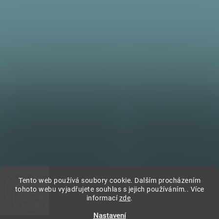
Tento web používá soubory cookie. Dalším procházením
tohoto webu vyjadřujete souhlas s jejich používáním.. Více
Sledovat na Instagramu
informací
zde
.
Nastavení
Copyright 2026
Village style
. Všechna práva vyhrazena.