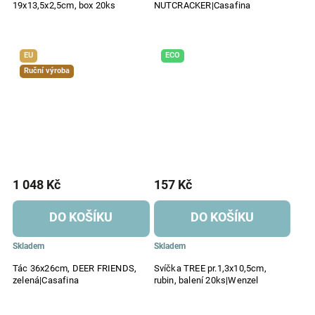
19x13,5x2,5cm, box 20ks
NUTCRACKER|Casafina
EU
ECO
Ruční výroba
1 048 Kč
157 Kč
DO KOŠÍKU
DO KOŠÍKU
Skladem
Skladem
Tác 36x26cm, DEER FRIENDS,
Svíčka TREE pr.1,3x10,5cm,
zelená|Casafina
rubin, balení 20ks|Wenzel