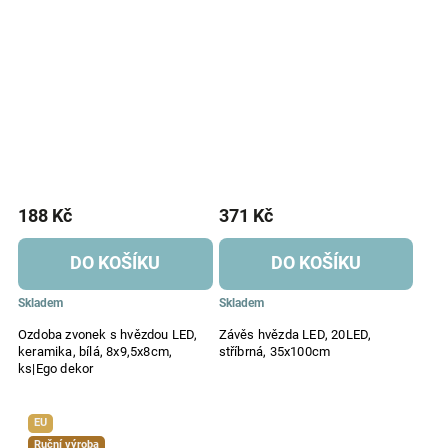
188 Kč
371 Kč
DO KOŠÍKU
DO KOŠÍKU
Skladem
Skladem
Ozdoba zvonek s hvězdou LED,
Závěs hvězda LED, 20LED,
keramika, bílá, 8x9,5x8cm,
stříbrná, 35x100cm
ks|Ego dekor
EU
Ruční výroba