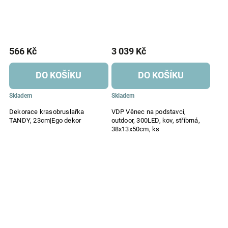
566 Kč
3 039 Kč
DO KOŠÍKU
DO KOŠÍKU
Skladem
Skladem
Dekorace krasobruslařka
VDP Věnec na podstavci,
TANDY, 23cm|Ego dekor
outdoor, 300LED, kov, stříbrná,
38x13x50cm, ks