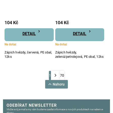
104 Kč
104 Kč
DETAIL
DETAIL
Na dotaz
Na dotaz
Zápich hvězdy, červená, PE obal,
Zápich hvězdy,
12ks
zelená/petrolejová, PE obal, 12ks
1
70
Nahoru
ODEBÍRAT NEWSLETTER
Vložte svůj e-mail a my vám budeme zasílat informace o nových produktech na našem e-
shopu.