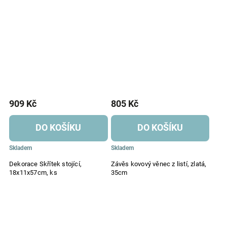
909 Kč
805 Kč
DO KOŠÍKU
DO KOŠÍKU
Skladem
Skladem
Dekorace Skřítek stojící,
Závěs kovový věnec z listí, zlatá,
18x11x57cm, ks
35cm