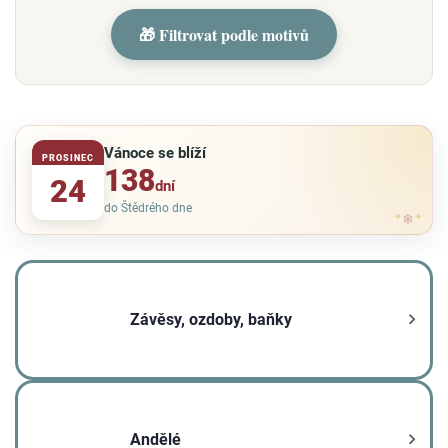
🎁 Filtrovat podle motivů
Vánoce se blíží
PROSINEC
138
24
dní
do Štědrého dne
✦
❄
✦
Závěsy, ozdoby, baňky
Andělé