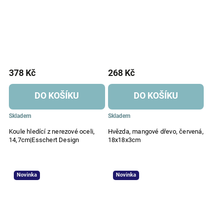
378 Kč
268 Kč
DO KOŠÍKU
DO KOŠÍKU
Skladem
Skladem
Koule hledící z nerezové oceli,
Hvězda, mangové dřevo, červená,
14,7cm|Esschert Design
18x18x3cm
Novinka
Novinka