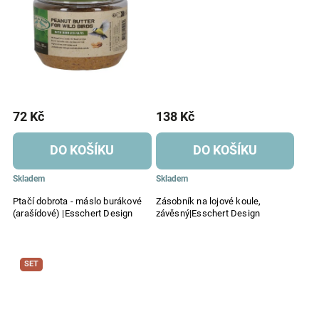
72 Kč
138 Kč
DO KOŠÍKU
DO KOŠÍKU
Skladem
Skladem
Ptačí dobrota - máslo burákové
Zásobník na lojové koule,
(arašídové) |Esschert Design
závěsný|Esschert Design
SET