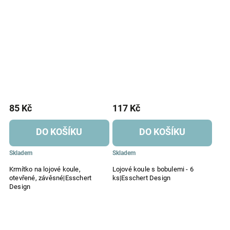
85 Kč
117 Kč
DO KOŠÍKU
DO KOŠÍKU
Skladem
Skladem
Krmítko na lojové koule,
Lojové koule s bobulemi - 6
otevřené, závěsné|Esschert
ks|Esschert Design
Design