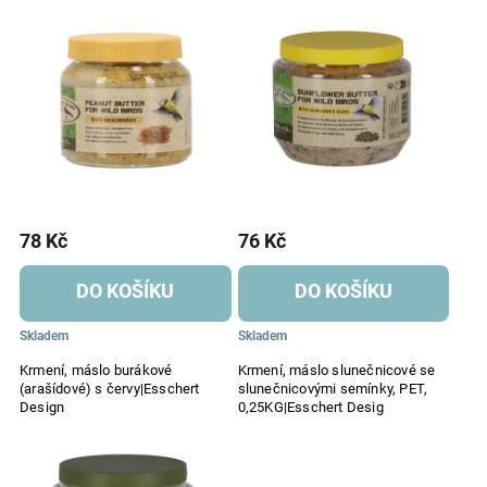
Nejdražší
Abecedně
78 Kč
76 Kč
DO KOŠÍKU
DO KOŠÍKU
Skladem
Skladem
Krmení, máslo burákové
Krmení, máslo slunečnicové se
(arašídové) s červy|Esschert
slunečnicovými semínky, PET,
Design
0,25KG|Esschert Desig