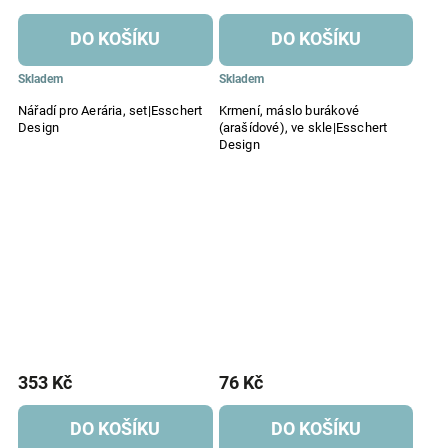
DO KOŠÍKU
DO KOŠÍKU
Skladem
Skladem
Nářadí pro Aerária, set|Esschert
Krmení, máslo burákové
Design
(arašídové), ve skle|Esschert
Design
353 Kč
76 Kč
DO KOŠÍKU
DO KOŠÍKU