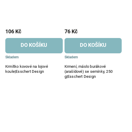
106 Kč
76 Kč
DO KOŠÍKU
DO KOŠÍKU
Skladem
Skladem
Krmítko kovové na lojové
Krmení, máslo burákové
koule|Esschert Design
(arašídové) se semínky, 250
g|Esschert Design