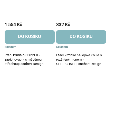
1 554 Kč
332 Kč
DO KOŠÍKU
DO KOŠÍKU
Skladem
Skladem
Ptačí krmítko COPPER -
Ptačí krmítko na lojové koule s
zapichovací - s měděnou
rozšířeným dnem -
střechou|Esschert Design
CHIFFCHAFF|Esschert Design