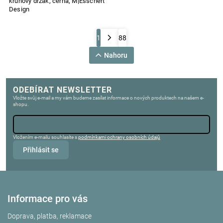
kruhový držák, černá, M|Esschert
Design
1
88
Nahoru
ODEBÍRAT NEWSLETTER
Vložte svůj e-mail a my vám budeme zasílat informace o nových produktech na našem e-
shopu.
Vložením e-mailu souhlasíte s
podmínkami ochrany osobních údajů
Přihlásit se
Informace pro vás
Doprava, platba, reklamace