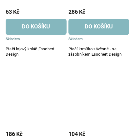
63 Kč
286 Kč
DO KOŠÍKU
DO KOŠÍKU
Skladem
Skladem
Ptačí lojový koláč|Esschert
Ptačí krmítko závěsné - se
Design
zásobníkem|Esschert Design
186 Kč
104 Kč