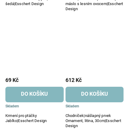
šedá|Esschert Design
máslo s lesním ovocem|Esschert
Design
69 Kč
612 Kč
DO KOŠÍKU
DO KOŠÍKU
Skladem
Skladem
Krmení pro ptáčky
Chodníček|nášlapný prvek
Jablko|Esschert Design
Ornament, litina, 30cm|Esschert
Design