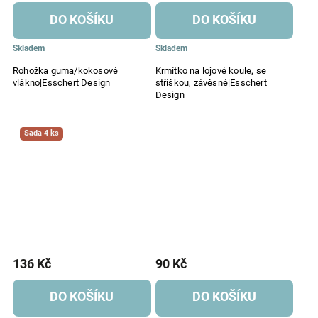
DO KOŠÍKU
DO KOŠÍKU
Skladem
Skladem
Rohožka guma/kokosové
Krmítko na lojové koule, se
vlákno|Esschert Design
stříškou, závěsné|Esschert
Design
Sada 4 ks
136 Kč
90 Kč
DO KOŠÍKU
DO KOŠÍKU