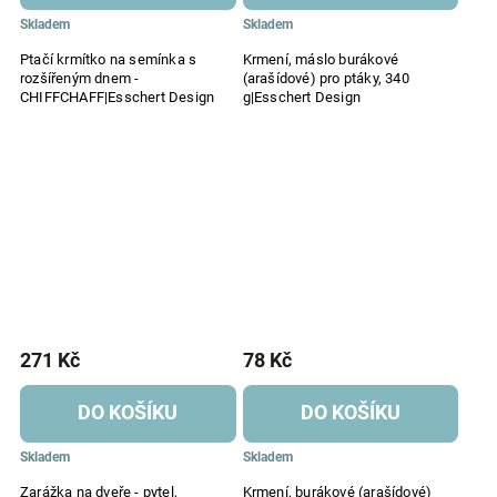
Skladem
Skladem
Ptačí krmítko na semínka s
Krmení, máslo burákové
rozšířeným dnem -
(arašídové) pro ptáky, 340
CHIFFCHAFF|Esschert Design
g|Esschert Design
271 Kč
78 Kč
DO KOŠÍKU
DO KOŠÍKU
Skladem
Skladem
Zarážka na dveře - pytel,
Krmení, burákové (arašídové)