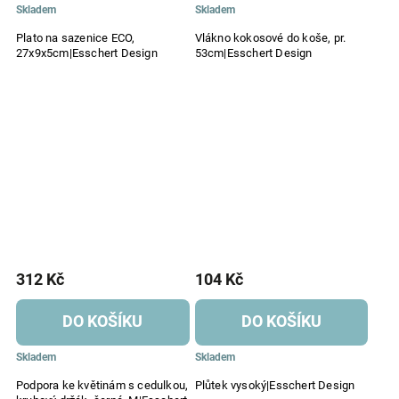
Skladem
Skladem
Plato na sazenice ECO,
Vlákno kokosové do koše, pr.
27x9x5cm|Esschert Design
53cm|Esschert Design
312 Kč
104 Kč
DO KOŠÍKU
DO KOŠÍKU
Skladem
Skladem
Podpora ke květinám s cedulkou,
Plůtek vysoký|Esschert Design