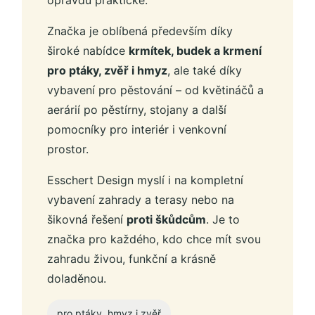
Značka je oblíbená především díky
široké nabídce
krmítek, budek a krmení
pro ptáky, zvěř i hmyz
, ale také díky
vybavení pro pěstování – od květináčů a
aerárií po pěstírny, stojany a další
pomocníky pro interiér i venkovní
prostor.
Esschert Design myslí i na kompletní
vybavení zahrady a terasy nebo na
šikovná řešení
proti škůdcům
. Je to
značka pro každého, kdo chce mít svou
zahradu živou, funkční a krásně
doladěnou.
pro ptáky, hmyz i zvěř