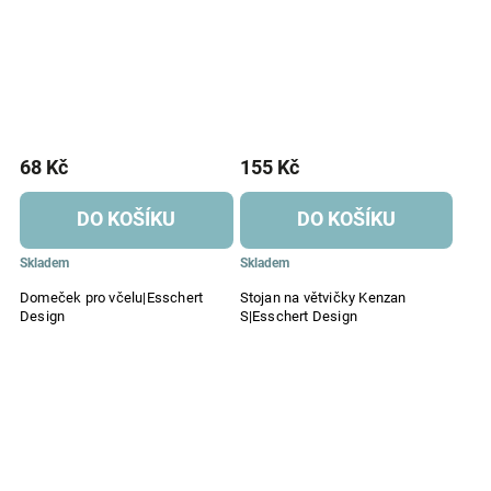
68 Kč
155 Kč
DO KOŠÍKU
DO KOŠÍKU
Skladem
Skladem
Domeček pro včelu|Esschert
Stojan na větvičky Kenzan
Design
S|Esschert Design