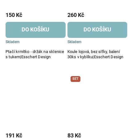
150 Kč
260 Kč
DO KOŠÍKU
DO KOŠÍKU
Skladem
Skladem
Ptačí krmítko - držák na sklenice
Koule lojová, bez síťky, balení
s tukem|Esschert Design
30ks v kyblíku|Esschert Design
SET
191 Kč
83 Kč