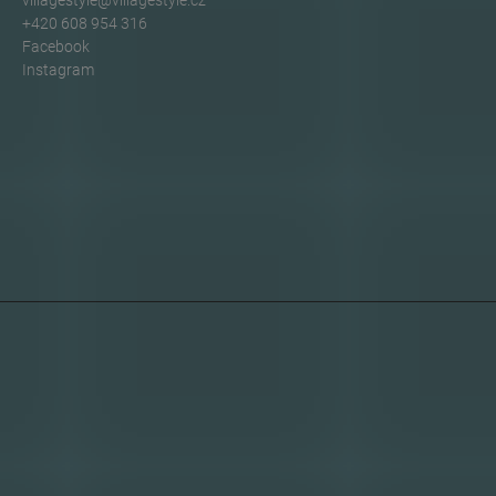
villagestyle
@
villagestyle.cz
+420 608 954 316
Facebook
Instagram