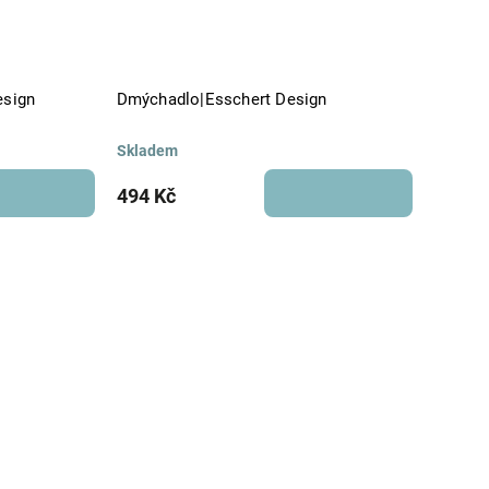
esign
Dmýchadlo|Esschert Design
Skladem
494 Kč