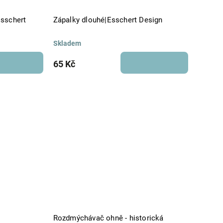
sschert
Zápalky dlouhé|Esschert Design
Skladem
65 Kč
Rozdmýchávač ohně - historická