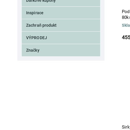
Dárkové kupóny
Pod
Inspirace
80k
Zachraň produkt
Skl
455
VÝPRODEJ
Značky
Sir