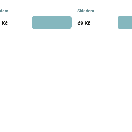
adem
Skladem
 Kč
69 Kč