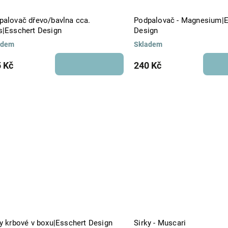
palovač dřevo/bavlna cca.
Podpalovač - Magnesium|E
s|Esschert Design
Design
adem
Skladem
 Kč
240 Kč
ky krbové v boxu|Esschert Design
Sirky - Muscari