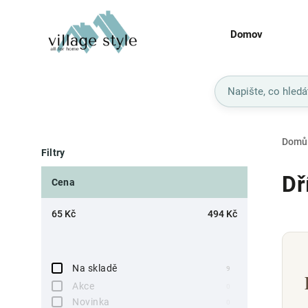
Domov
Domů
Filtry
Dř
Cena
65
Kč
494
Kč
Na skladě
9
Akce
0
Novinka
0