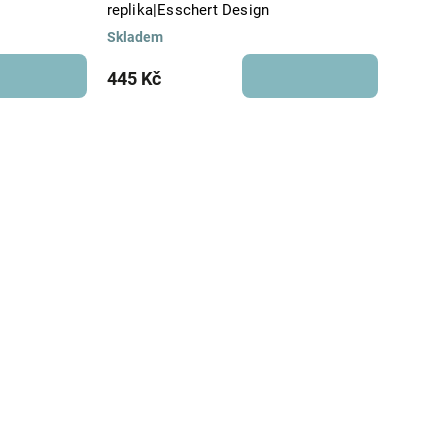
replika|Esschert Design
Skladem
445 Kč