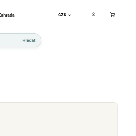
Zahrada
Gurmánské pochoutky
CZK
Dárkové kupó
Hledat