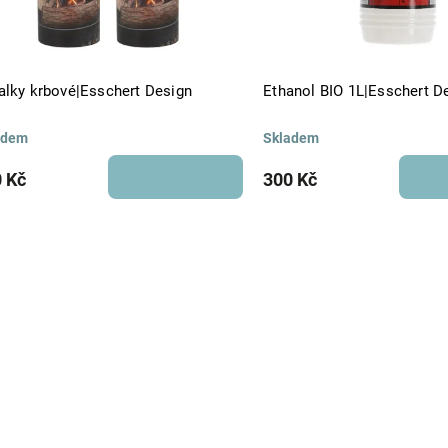
alky krbové|Esschert Design
Ethanol BIO 1L|Esschert D
adem
Skladem
 Kč
300 Kč