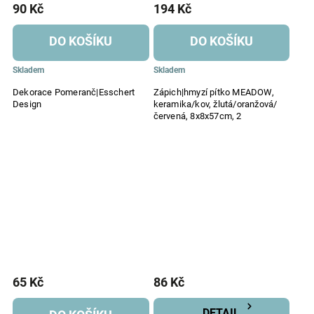
90 Kč
194 Kč
DO KOŠÍKU
DO KOŠÍKU
Skladem
Skladem
Dekorace Pomeranč|Esschert
Zápich|hmyzí pítko MEADOW,
Design
keramika/kov, žlutá/oranžová/
červená, 8x8x57cm, 2
65 Kč
86 Kč
DETAIL