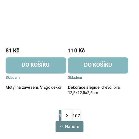
81 Kč
110 Kč
DO KOŠÍKU
DO KOŠÍKU
Skladem
Skladem
Motýl na zavěšení, V|Ego dekor
Dekorace slepice, dřevo, bílá,
12,5x12,5x2,5cm
1
107
Nahoru