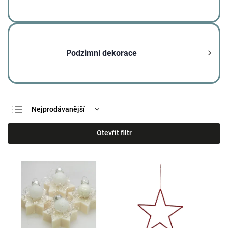
Podzimní dekorace
Nejprodávanější
Nejlevnější
Otevřít filtr
Nejdražší
Abecedně