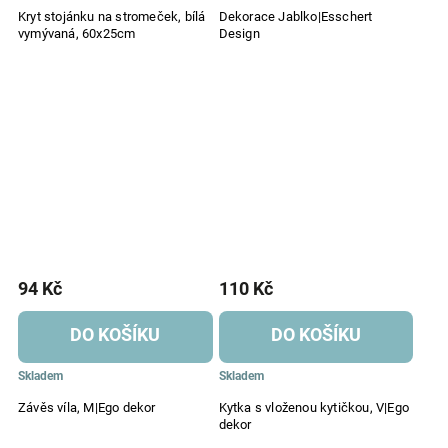
Kryt stojánku na stromeček, bílá
Dekorace Jablko|Esschert
vymývaná, 60x25cm
Design
94 Kč
110 Kč
DO KOŠÍKU
DO KOŠÍKU
Skladem
Skladem
Závěs víla, M|Ego dekor
Kytka s vloženou kytičkou, V|Ego
dekor