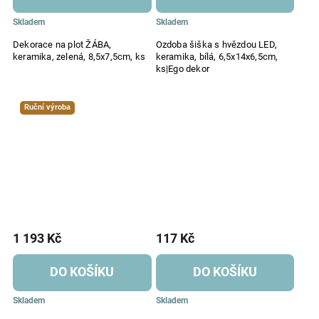
Skladem
Skladem
Dekorace na plot ŽÁBA,
Ozdoba šiška s hvězdou LED,
keramika, zelená, 8,5x7,5cm, ks
keramika, bílá, 6,5x14x6,5cm,
ks|Ego dekor
Ruční výroba
1 193 Kč
117 Kč
DO KOŠÍKU
DO KOŠÍKU
Skladem
Skladem