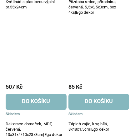
Květináč s plastovou výplní,
Přízdoba srdce, přírodnina,
pr.55x24cm
červená, 5,5x6,5x3cm, box
4ks|Ego dekor
507 Kč
85 Kč
DO KOŠÍKU
DO KOŠÍKU
Skladem
Skladem
Dekorace domeček, MDF,
Zápich zajíc, kov, bílá,
červená,
8x48x1,5cm|Ego dekor
13x31x4/10x23x3cm|Ego dekor