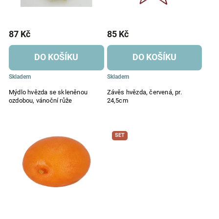
87 Kč
85 Kč
DO KOŠÍKU
DO KOŠÍKU
Skladem
Skladem
Mýdlo hvězda se skleněnou
Závěs hvězda, červená, pr.
ozdobou, vánoční růže
24,5cm
SET