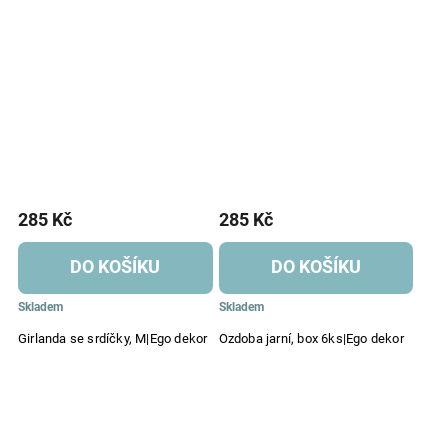
285 Kč
285 Kč
DO KOŠÍKU
DO KOŠÍKU
Skladem
Skladem
Girlanda se srdíčky, M|Ego dekor
Ozdoba jarní, box 6ks|Ego dekor