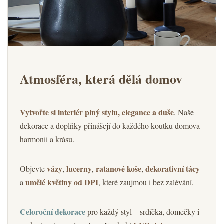
Atmosféra, která dělá domov
Vytvořte si interiér plný stylu, elegance a duše
. Naše
dekorace a doplňky přinášejí do každého koutku domova
harmonii a krásu.
vázy
lucerny
ratanové koše
dekorativní tácy
Objevte
,
,
,
umělé květiny od DPI
a
, které zaujmou i bez zalévání.
Celoroční dekorace
pro každý styl – srdíčka, domečky i