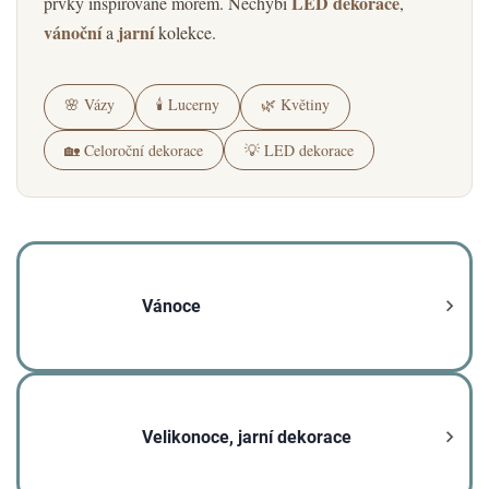
LED dekorace
prvky inspirované mořem. Nechybí
,
vánoční
jarní
a
kolekce.
🌸 Vázy
🕯️ Lucerny
🌿 Květiny
🏡 Celoroční dekorace
💡 LED dekorace
Vánoce
Velikonoce, jarní dekorace