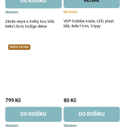
DO KOŠÍKU
Na dotaz
Skladem
VDP Ozdoba koule, LED, plast,
Závěs vejce s květy, kov, bílá,
bílá, 8x8x11cm, 3 typy
6x8x1,5cm, ks|Ego dekor
Ruční výroba
799 Kč
80 Kč
DO KOŠÍKU
DO KOŠÍKU
Skladem
Skladem