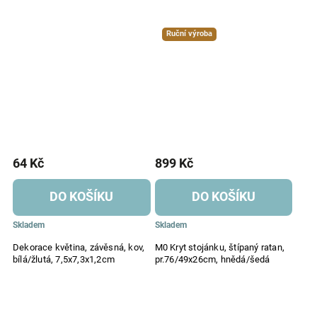
Ruční výroba
64 Kč
899 Kč
DO KOŠÍKU
DO KOŠÍKU
Skladem
Skladem
Dekorace květina, závěsná, kov,
M0 Kryt stojánku, štípaný ratan,
bílá/žlutá, 7,5x7,3x1,2cm
pr.76/49x26cm, hnědá/šedá