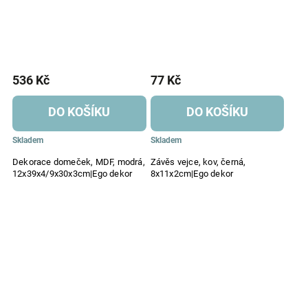
536 Kč
77 Kč
DO KOŠÍKU
DO KOŠÍKU
Skladem
Skladem
Dekorace domeček, MDF, modrá,
Závěs vejce, kov, černá,
12x39x4/9x30x3cm|Ego dekor
8x11x2cm|Ego dekor