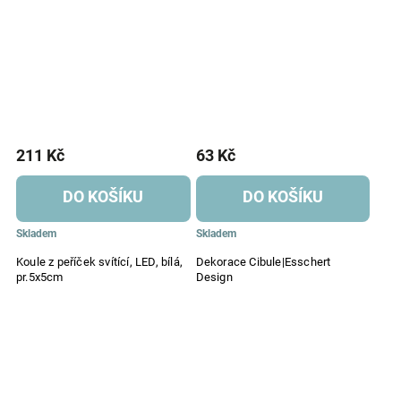
211 Kč
63 Kč
DO KOŠÍKU
DO KOŠÍKU
Skladem
Skladem
Koule z peříček svítící, LED, bílá,
Dekorace Cibule|Esschert
pr.5x5cm
Design