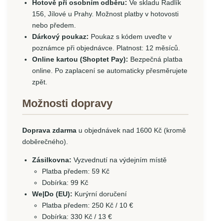
Hotově při osobním odběru:
Ve skladu Radlík
156, Jílové u Prahy. Možnost platby v hotovosti
nebo předem.
Dárkový poukaz:
Poukaz s kódem uveďte v
poznámce při objednávce. Platnost: 12 měsíců.
Online kartou (Shoptet Pay):
Bezpečná platba
online. Po zaplacení se automaticky přesměrujete
zpět.
Možnosti dopravy
Doprava zdarma
u objednávek nad 1600 Kč (kromě
doběrečného).
Zásilkovna:
Vyzvednutí na výdejním místě
Platba předem: 59 Kč
Dobírka: 99 Kč
We|Do (EU):
Kurýrní doručení
Platba předem: 250 Kč / 10 €
Dobírka: 330 Kč / 13 €