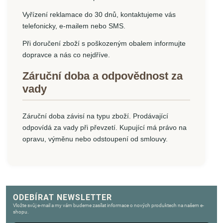
Vyřízení reklamace do 30 dnů, kontaktujeme vás
telefonicky, e-mailem nebo SMS.
Při doručení zboží s poškozeným obalem informujte
dopravce a nás co nejdříve.
Záruční doba a odpovědnost za
vady
Záruční doba závisí na typu zboží. Prodávající
odpovídá za vady při převzetí. Kupující má právo na
opravu, výměnu nebo odstoupení od smlouvy.
ODEBÍRAT NEWSLETTER
Vložte svůj e-mail a my vám budeme zasílat informace o nových produktech na našem e-
shopu.