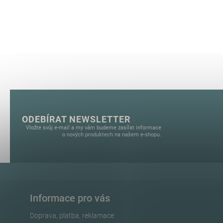
ODEBÍRAT NEWSLETTER
Vložte svůj e-mail a my vám budeme zasílat informace
o nových produktech na našem e-shopu.
Informace pro vás
Doprava, platba, reklamace