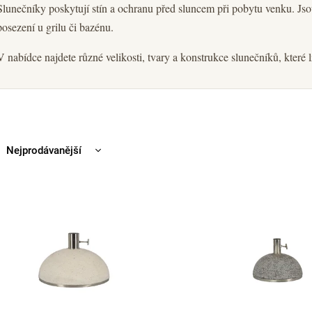
Slunečníky poskytují stín a ochranu před sluncem při pobytu venku. Js
posezení u grilu či bazénu.
V nabídce najdete různé velikosti, tvary a konstrukce slunečníků, které 
Nejprodávanější
Nejlevnější
Nejdražší
Abecedně