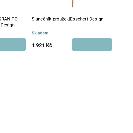
 GRANITO
Slunečník proužek|Esschert Design
 Design
Skladem
1 921 Kč