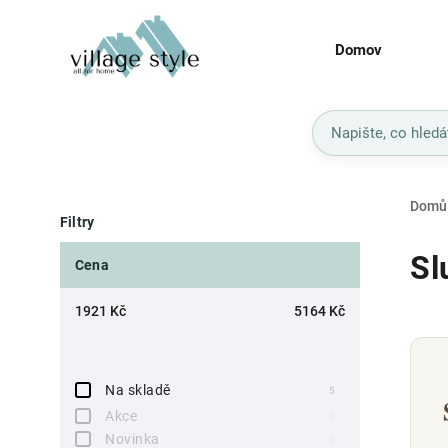
Domov
Domů
Filtry
Sl
Cena
1921
Kč
5164
Kč
Na skladě
5
Akce
0
Novinka
0