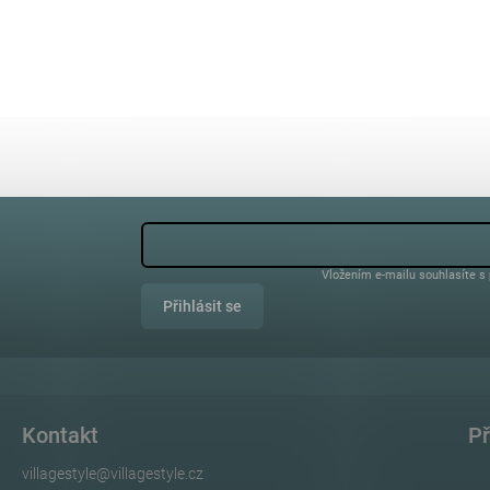
Vložením e-mailu souhlasíte s
Přihlásit se
Kontakt
Př
villagestyle
@
villagestyle.cz