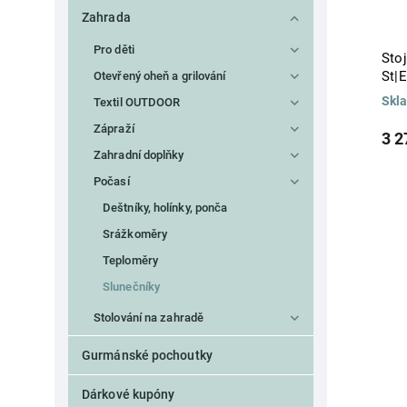
Zahrada
Pro děti
Stoj
St|
Otevřený oheň a grilování
Skl
Textil OUTDOOR
Zápraží
3 2
Zahradní doplňky
Počasí
Deštníky, holínky, ponča
Srážkoměry
Teploměry
Slunečníky
Stolování na zahradě
Gurmánské pochoutky
Dárkové kupóny