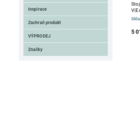
Stoj
Inspirace
V|E
Skl
Zachraň produkt
5 0
VÝPRODEJ
Značky