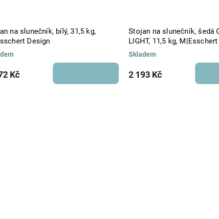
an na slunečník, bílý, 31,5 kg,
Stojan na slunečník, šedá
Esschert Design
LIGHT, 11,5 kg, M|Esschert
adem
Skladem
72 Kč
2 193 Kč