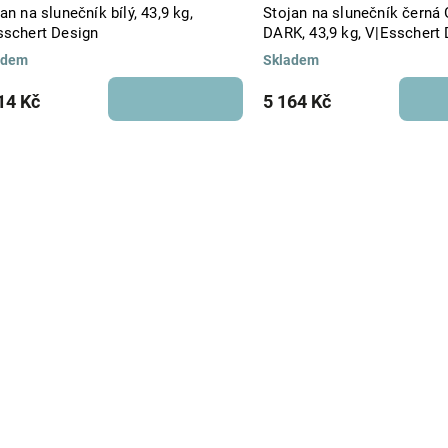
an na slunečník bílý, 43,9 kg,
Stojan na slunečník čern
sschert Design
DARK, 43,9 kg, V|Esschert
adem
Skladem
14 Kč
5 164 Kč