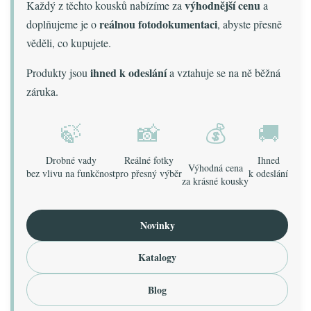
výhodnější cenu
Každý z těchto kousků nabízíme za
a
reálnou fotodokumentaci
doplňujeme je o
, abyste přesně
věděli, co kupujete.
ihned k odeslání
Produkty jsou
a vztahuje se na ně běžná
záruka.
🍃
📸
💰
🚚
Drobné vady
Reálné fotky
Ihned
Výhodná cena
bez vlivu na funkčnost
pro přesný výběr
k odeslání
za krásné kousky
Novinky
Katalogy
Blog