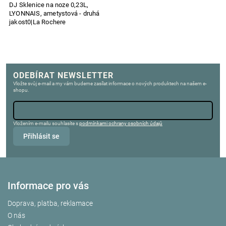
DJ Sklenice na noze 0,23L,
LYONNAIS, ametystová - druhá
jakost0|La Rochere
ODEBÍRAT NEWSLETTER
Vložte svůj e-mail a my vám budeme zasílat informace o nových produktech na našem e-
shopu.
Vložením e-mailu souhlasíte s
podmínkami ochrany osobních údajů
Přihlásit se
Informace pro vás
Doprava, platba, reklamace
O nás