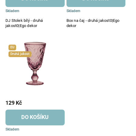
Skladem
Skladem
DJ Stolek bílý - druhá
Box na čaj - druhá jakost0|Ego
jakost0|Ego dekor
dekor
EU
Druhá jakost
129 Kč
DO KOŠÍKU
Skladem