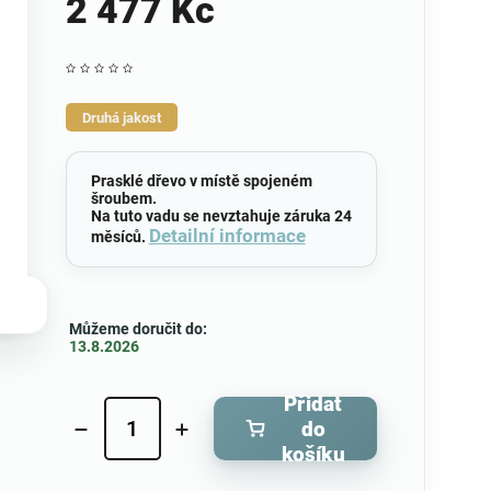
2 477 Kč
Druhá jakost
Prasklé dřevo v místě spojeném
šroubem.
Na tuto vadu se nevztahuje záruka 24
Detailní informace
měsíců.
Můžeme doručit do:
13.8.2026
Přidat
do
košíku