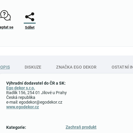
eptat se
Sdílet
POPIS
DISKUZE
ZNAČKA
EGO DEKOR
OSTATNÍ 
Výhradní dodavatel do ČR a SK:
Ego dekor s.r.o.
Radlík 156, 254 01 Jílové u Prahy
Česká republika
e-mail: egodekor@egodekor.cz
www.egodekor.cz
Zachraň produkt
Kategorie
: