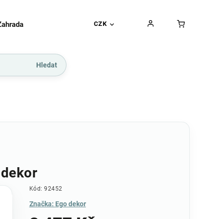
Zahrada
Gurmánské pochoutky
CZK
Dárkové kupó
Hledat
 dekor
Kód:
92452
Značka:
Ego dekor