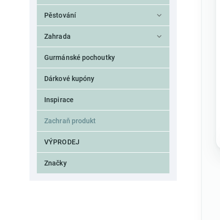
Pěstování
Zahrada
Gurmánské pochoutky
Dárkové kupóny
Inspirace
Zachraň produkt
VÝPRODEJ
Značky