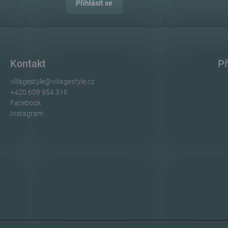
Přihlásit se
Kontakt
Př
villagestyle
@
villagestyle.cz
+420 608 954 316
Facebook
Instagram