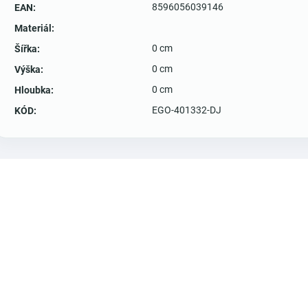
8596056039146
EAN
:
Materiál
:
0 cm
Šířka
:
0 cm
Výška
:
0 cm
Hloubka
:
EGO-401332-DJ
KÓD
: