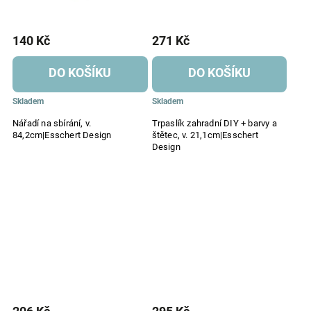
140 Kč
271 Kč
DO KOŠÍKU
DO KOŠÍKU
Skladem
Skladem
Nářadí na sbírání, v.
Trpaslík zahradní DIY + barvy a
84,2cm|Esschert Design
štětec, v. 21,1cm|Esschert
Design