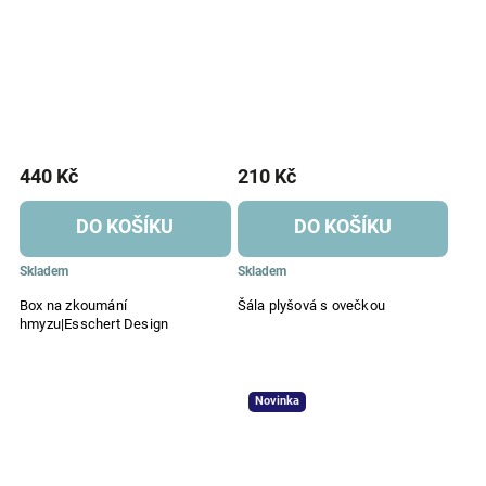
440 Kč
210 Kč
DO KOŠÍKU
DO KOŠÍKU
Skladem
Skladem
Box na zkoumání
Šála plyšová s ovečkou
hmyzu|Esschert Design
Novinka