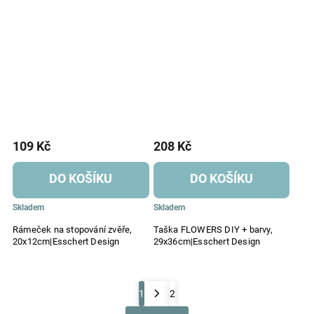
109 Kč
208 Kč
DO KOŠÍKU
DO KOŠÍKU
Skladem
Skladem
Rámeček na stopování zvěře,
Taška FLOWERS DIY + barvy,
20x12cm|Esschert Design
29x36cm|Esschert Design
1
2