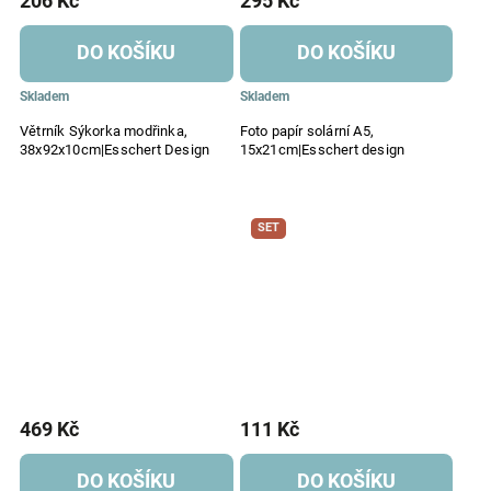
206 Kč
295 Kč
DO KOŠÍKU
DO KOŠÍKU
Skladem
Skladem
Větrník Sýkorka modřinka,
Foto papír solární A5,
38x92x10cm|Esschert Design
15x21cm|Esschert design
SET
469 Kč
111 Kč
DO KOŠÍKU
DO KOŠÍKU