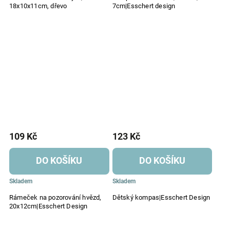
18x10x11cm, dřevo
7cm|Esschert design
109 Kč
123 Kč
DO KOŠÍKU
DO KOŠÍKU
Skladem
Skladem
Rámeček na pozorování hvězd,
Dětský kompas|Esschert Design
20x12cm|Esschert Design