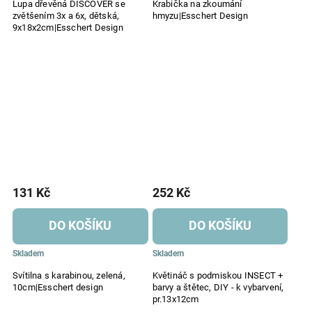
Lupa dřevěná DISCOVER se
Krabička na zkoumání
zvětšením 3x a 6x, dětská,
hmyzu|Esschert Design
9x18x2cm|Esschert Design
131 Kč
252 Kč
DO KOŠÍKU
DO KOŠÍKU
Skladem
Skladem
Svítilna s karabinou, zelená,
Květináč s podmiskou INSECT +
10cm|Esschert design
barvy a štětec, DIY - k vybarvení,
pr.13x12cm