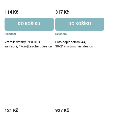
114 Kč
317 Kč
DO KOŠÍKU
DO KOŠÍKU
Skladem
Skladem
Větrník dětský INSECTS,
Foto papír solární A4,
zahradní, 47cm|Esschert Design
30x21cm|Esschert design
121 Kč
927 Kč