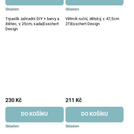
Skladem
Skladem
Trpaslík zahradní DIY + barvy a
Větrník ruční, dětský, v. 47,5cm
štětec, v. 25cm, sada|Esschert
2T|Esschert Design
Design
230 Kč
211 Kč
DO KOŠÍKU
DO KOŠÍKU
Skladem
Skladem