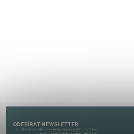
ODEBÍRAT NEWSLETTER
Vložte svůj e-mail a my vám budeme zasílat informace
o nových produktech na našem e-shopu.