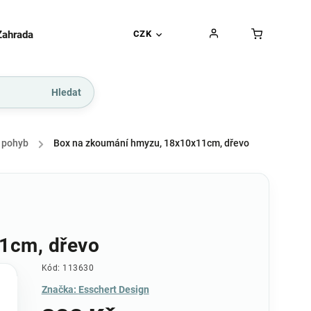
Zahrada
Gurmánské pochoutky
CZK
Dárkové kupó
Hledat
 pohyb
/
Box na zkoumání hmyzu, 18x10x11cm, dřevo
1cm, dřevo
Kód:
113630
Značka:
Esschert Design