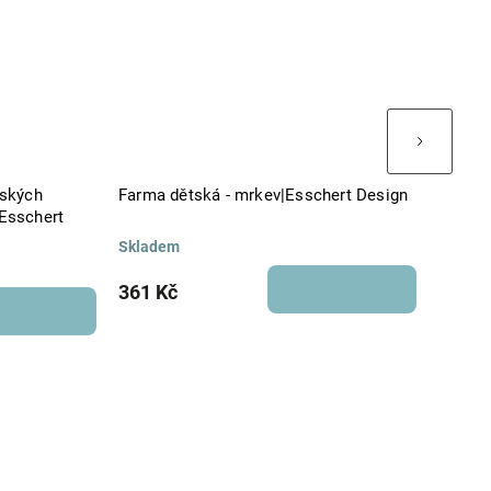
řských
Farma dětská - mrkev|Esschert Design
Dětský
|Esschert
Skladem
Sklade
361 Kč
1 237