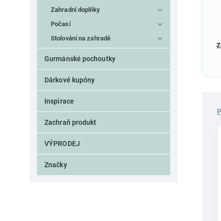
Zahradní doplňky
Počasí
Stolování na zahradě
Z
Gurmánské pochoutky
Dárkové kupóny
Inspirace
Zachraň produkt
VÝPRODEJ
Značky