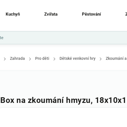
Kuchyň
Zvířata
Pěstování
/
Zahrada
/
Pro děti
/
Dětské venkovní hry
/
Zkoumání a
Box na zkoumání hmyzu, 18x10x1