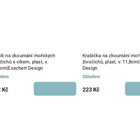
lík na zkoumání mořských
Krabička na zkoumání mo
čichů s víkem, plast, v.
živočichů, plast, v. 11,8cm
2cm|Esschert Design
Design
adem
Skladem
 Kč
223 Kč