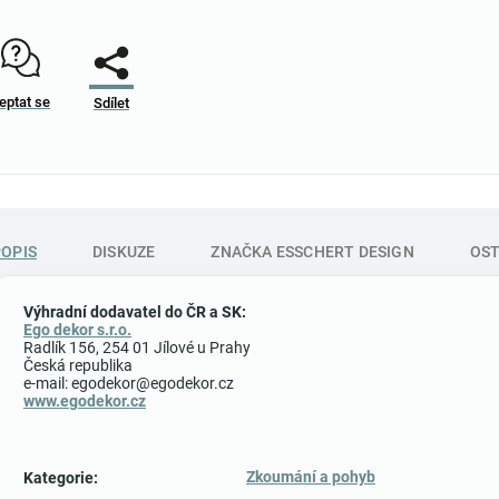
eptat se
Sdílet
POPIS
DISKUZE
ZNAČKA
ESSCHERT DESIGN
OST
Výhradní dodavatel do ČR a SK:
Ego dekor s.r.o.
Radlík 156, 254 01 Jílové u Prahy
Česká republika
e-mail: egodekor@egodekor.cz
www.egodekor.cz
Zkoumání a pohyb
Kategorie
: