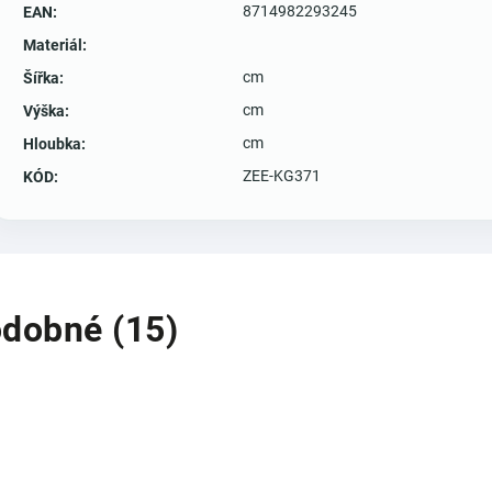
8714982293245
EAN
:
Materiál
:
cm
Šířka
:
cm
Výška
:
cm
Hloubka
:
ZEE-KG371
KÓD
:
dobné (15)