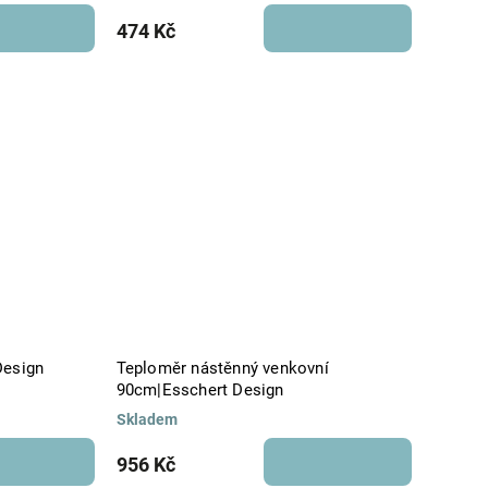
474 Kč
Design
Teploměr nástěnný venkovní
90cm|Esschert Design
Skladem
956 Kč