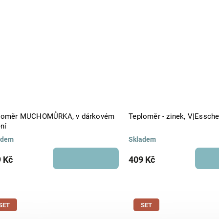
loměr MUCHOMŮRKA, v dárkovém
Teploměr - zinek, V|Essche
ní
adem
Skladem
 Kč
409 Kč
SET
SET