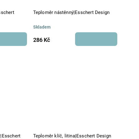
sschert
Teploměr nástěnný|Esschert Design
Skladem
286 Kč
r|Esschert
Teploměr klíč, litina|Esschert Design