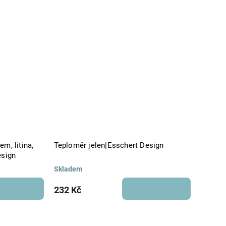
m, litina,
Teploměr jelen|Esschert Design
esign
Skladem
232 Kč