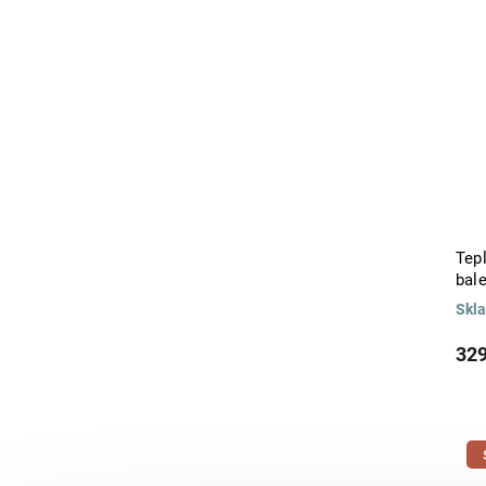
Tep
bale
Skl
329