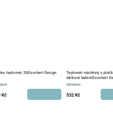
leo teploměr, St|Esschert Design
Teploměr nástěnný s ptáčke
dárkové balení|Esschert D
adem
Skladem
 Kč
532 Kč