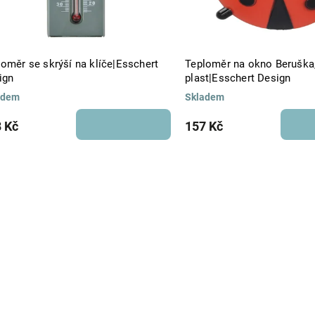
loměr se skrýší na klíče|Esschert
Teploměr na okno Beruška
ign
plast|Esschert Design
adem
Skladem
 Kč
157 Kč