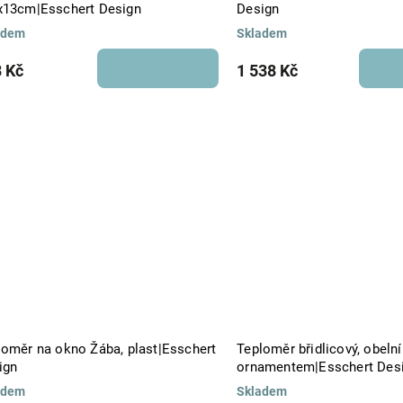
x13cm|Esschert Design
Design
adem
Skladem
 Kč
1 538 Kč
loměr na okno Žába, plast|Esschert
Teploměr břidlicový, obeln
ign
ornamentem|Esschert Des
adem
Skladem