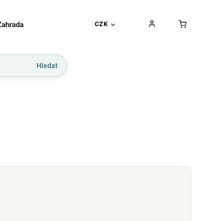
Zahrada
Gurmánské pochoutky
CZK
Dárkové kupó
Hledat