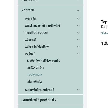
Zahrada
Pro děti
Tep
Otevřený oheň a grilování
Des
Textil OUTDOOR
Skl
Zápraží
128
Zahradní doplňky
Počasí
Deštníky, holínky, ponča
Srážkoměry
Teploměry
Slunečníky
Stolování na zahradě
Gurmánské pochoutky