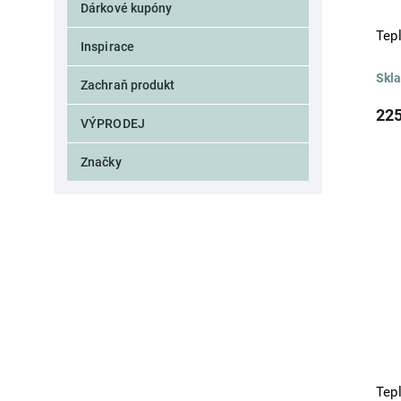
Dárkové kupóny
Tep
Inspirace
Skl
Zachraň produkt
225
VÝPRODEJ
Značky
Tep