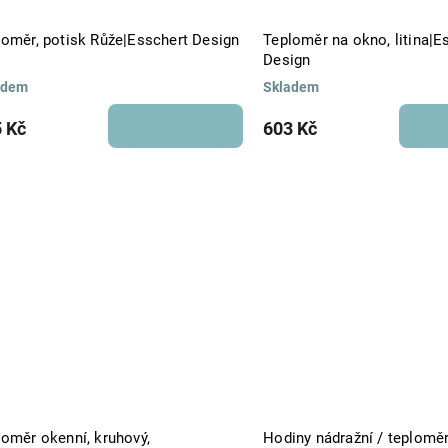
loměr, potisk Růže|Esschert Design
Teploměr na okno, litina|E
Design
adem
Skladem
 Kč
603 Kč
loměr okenní, kruhový,
Hodiny nádražní / teplomě