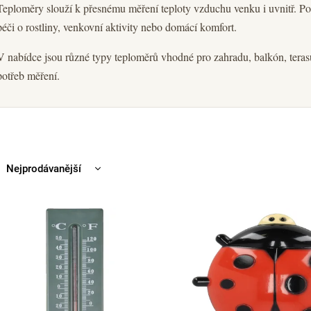
Teploměry slouží k přesnému měření teploty vzduchu venku i uvnitř. Pom
péči o rostliny, venkovní aktivity nebo domácí komfort.
V nabídce jsou různé typy teploměrů vhodné pro zahradu, balkón, terasu 
potřeb měření.
Nejprodávanější
Nejlevnější
Nejdražší
Abecedně