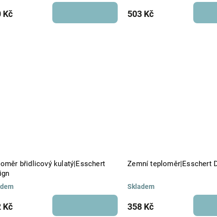
 Kč
503 Kč
oměr břidlicový kulatý|Esschert
Zemní teploměr|Esschert 
ign
adem
Skladem
 Kč
358 Kč