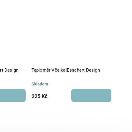
rt Design
Teploměr Včelka|Esschert Design
Skladem
225 Kč