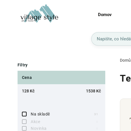
Domov
Domů
Filtry
Te
Cena
128
Kč
1538
Kč
Na skladě
31
Akce
0
Novinka
0