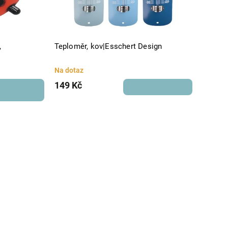
,
Teploměr, kov|Esschert Design
Na dotaz
149 Kč