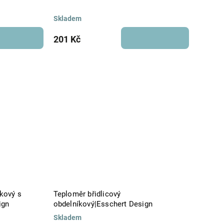
Skladem
201 Kč
íkový s
Teploměr břidlicový
ign
obdelníkový|Esschert Design
Skladem