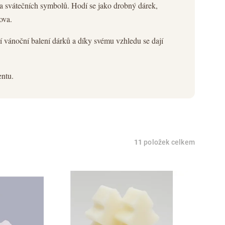
 svátečních symbolů. Hodí se jako drobný dárek,
ova.
í vánoční balení dárků a díky svému vzhledu se dají
entu.
11
položek celkem