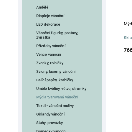
Andělé
Displeje vánoční
Mýd
LED dekorace
Vánoční figurky, postavy,
zvířátka
Skl
Přízdoby vánoční
766
Věnce vánoční
Zvonky, rolničky
Svícny, lucerny vánoční
Balící papíry, krabičky
Umělé květiny, větve, stromky
Mýdla tvarovaná vánoční
Textil - vánoční motivy
Girlandy vánoční
Stuhy, provázky
Domečky vánoční