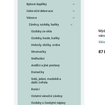
Bytové doplňky
Celoroční dekorace
Vánoce
Závěsy, ozdoby, baňky
Mýd
Ozdoby ze skla
ván
Ozdoby, koule, baňky
Skl
Hvězdy, vločky, srdce
87 
Stromečky
Sněhuláci
Andílci a jiné postavy
Domečky
Sobi, jeleni, medvědi a
další zvířata
Koníci
Ostatní vánoční závěsy
Ozdoby s českými nápisy