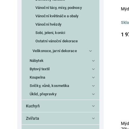
Vánoční tácy, mísy, podnosy
Mýdl
Vánoční květináče a obaly
Skl
Vánoční hvězdy
Sobi, jeleni, koníci
1 9
Ostatní vánoční dekorace
Velikonoce, jarní dekorace
Nábytek
Bytový textil
Koupelna
Svíčky, vůně, kosmetika
Úklid, přepravky
Kuchyň
Zvířata
Mýdl