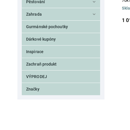
70k
Pěstování
Skl
Zahrada
1 0
Gurmánské pochoutky
Dárkové kupóny
Inspirace
Zachraň produkt
VÝPRODEJ
Značky