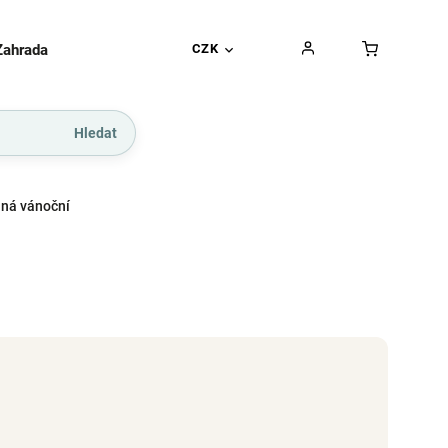
Zahrada
Gurmánské pochoutky
CZK
Dárkové kupó
Hledat
aná vánoční