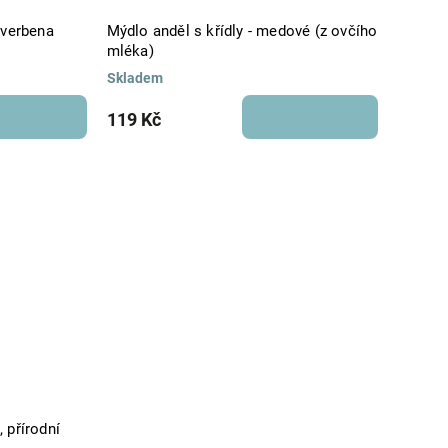
 verbena
Mýdlo anděl s křídly - medové (z ovčího
mléka)
Skladem
119 Kč
 přírodní