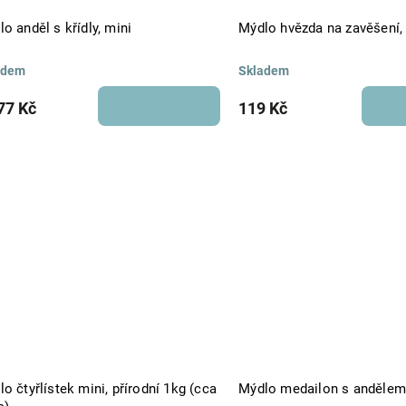
o anděl s křídly, mini
Mýdlo hvězda na zavěšení,
adem
Skladem
77 Kč
119 Kč
o čtyřlístek mini, přírodní 1kg (cca
Mýdlo medailon s andělem,