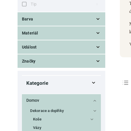
Tip
0
Barva
přírodní
4
Materiál
mýdlo
2
Událost
Domácí wellness
2
Značky
Vánoce
1
Ego dekor
11
Kategorie
Domov
Dekorace a doplňky
Koše
Vázy