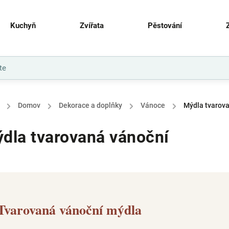
Kuchyň
Zvířata
Pěstování
/
Domov
/
Dekorace a doplňky
/
Vánoce
/
Mýdla tvarov
dla tvarovaná vánoční
Tvarovaná vánoční mýdla