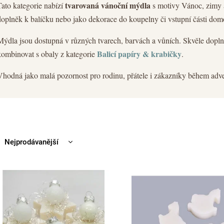
tvarovaná vánoční mýdla
Tato kategorie nabízí
s motivy Vánoc, zimy a
doplněk k balíčku nebo jako dekorace do koupelny či vstupní části dom
Mýdla jsou dostupná v různých tvarech, barvách a vůních. Skvěle dopln
Balicí papíry & krabičky
kombinovat s obaly z kategorie
.
Vhodná jako malá pozornost pro rodinu, přátele i zákazníky během adv
Nejprodávanější
Nejlevnější
Nejdražší
Abecedně