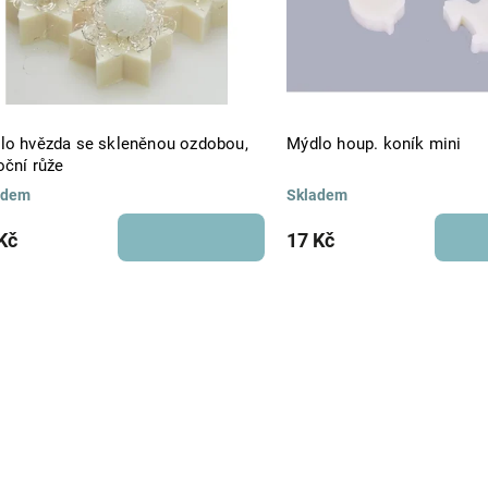
lo hvězda se skleněnou ozdobou,
Mýdlo houp. koník mini
oční růže
adem
Skladem
Kč
17 Kč