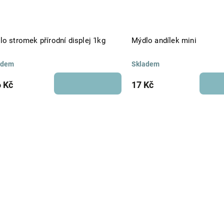
lo stromek přírodní displej 1kg
Mýdlo andílek mini
adem
Skladem
 Kč
17 Kč