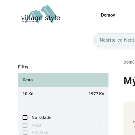
Domov
Domů
Filtry
Mý
Cena
10
Kč
1977
Kč
Na skladě
11
Akce
0
Novinka
0