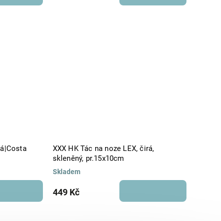
lá|Costa
XXX HK Tác na noze LEX, čirá,
skleněný, pr.15x10cm
Skladem
449 Kč