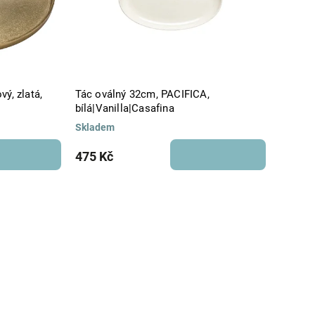
ý, zlatá,
Tác oválný 32cm, PACIFICA,
bílá|Vanilla|Casafina
Skladem
475 Kč