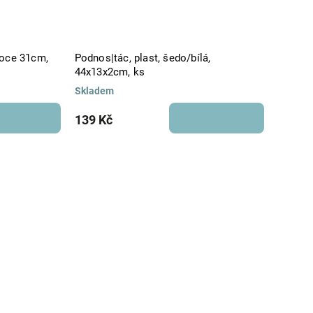
Podnos|tác, plast, šedo/bílá,
a
44x13x2cm, ks
Skladem
139 Kč