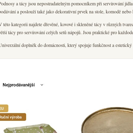
Podnosy a tácy jsou nepostradatelným pomocníkem při servírování jídl
podávání a poslouží také jako dekorativní prvek na stole, komodě nebo
V této kategorii najdete dřevěné, kovové i skleněné tácy v různých tvar
větší tácy pro servírování celých setů nápojů. Jsou praktické pro každod
Univerzální doplněk do domácnosti, který spojuje funkčnost a estetický
Nejprodávanější
Nejlevnější
Nejdražší
EU
Abecedně
Ruční výroba