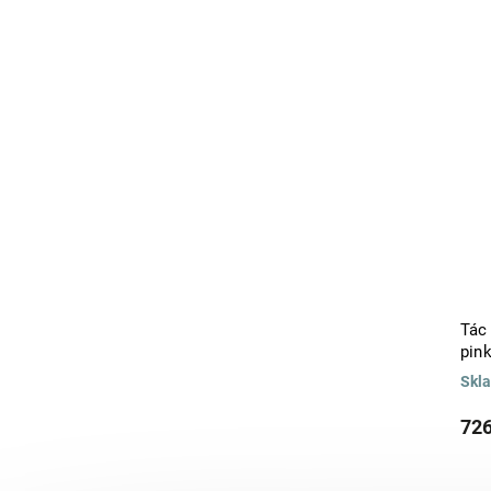
Tác
pin
Skl
726