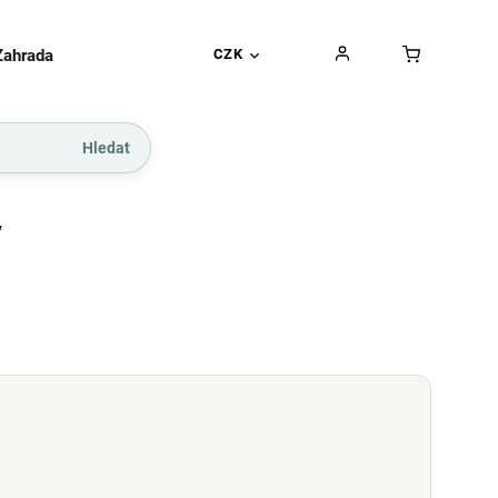
Zahrada
Gurmánské pochoutky
CZK
Dárkové kupó
Hledat
y