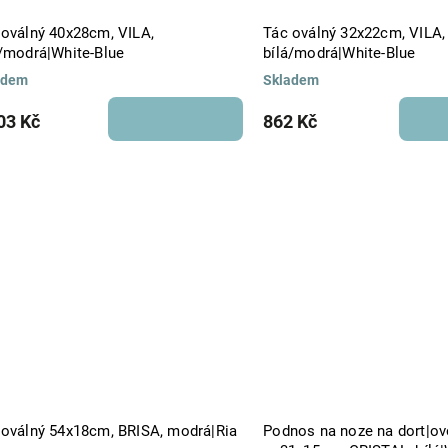
 oválný 40x28cm, VILA,
Tác oválný 32x22cm, VILA,
á/modrá|White-Blue
bílá/modrá|White-Blue
adem
Skladem
03 Kč
862 Kč
 oválný 54x18cm, BRISA, modrá|Ria
Podnos na noze na dort|o