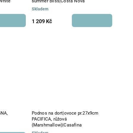
White
summer bliss|Costa Nova
Skladem
1 209 Kč
GNA,
Podnos na dort|ovoce pr.27x9cm
PACIFICA, růžová
(Marshmallow)|Casafina