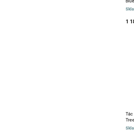
blu
Skl
1 1
Tác
Tre
Skl