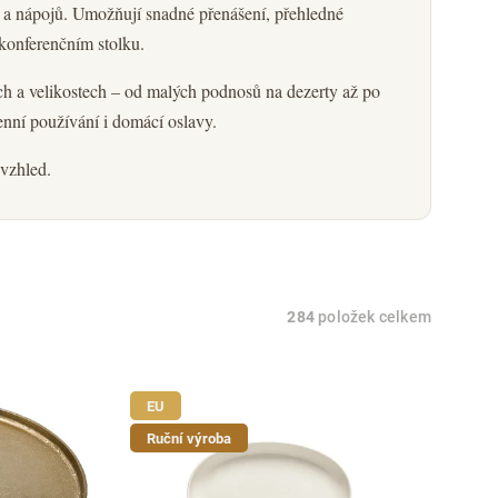
a a nápojů. Umožňují snadné přenášení, přehledné
 konferenčním stolku.
ech a velikostech – od malých podnosů na dezerty až po
enní používání i domácí oslavy.
 vzhled.
284
položek celkem
EU
Ruční výroba