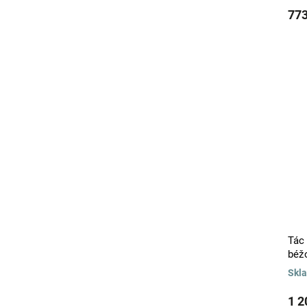
773
Tác
béž
Skl
1 2