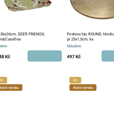
 36x26cm, DEER FRIENDS,
Podnos/tác ROUND, hliníkov
ená|Casafina
pr.25x1,5cm, ks
adem
Skladem
48 Kč
497 Kč
EU
EU
Ruční výroba
Ruční výroba