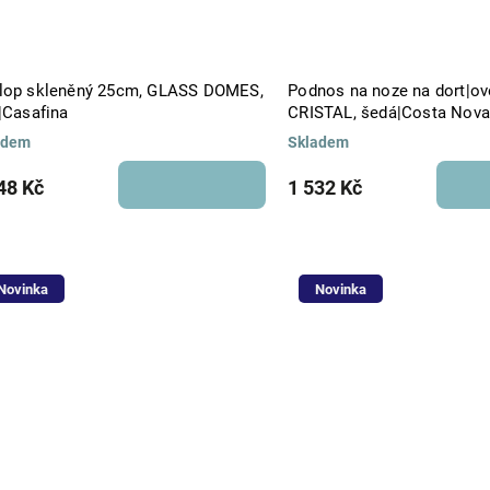
lop skleněný 25cm, GLASS DOMES,
Podnos na noze na dort|ovoce 31cm,
|Casafina
CRISTAL, šedá|Costa Nov
adem
Skladem
48 Kč
1 532 Kč
Novinka
Novinka