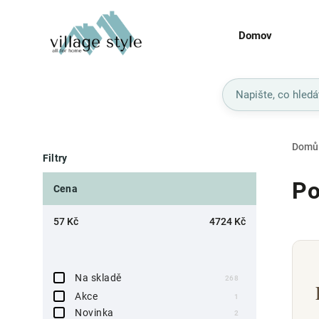
Domov
Domů
Filtry
Po
Cena
57
Kč
4724
Kč
Na skladě
268
Akce
1
Novinka
2