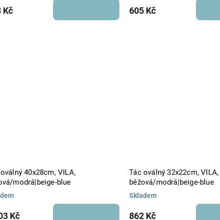
 Kč
605 Kč
 oválný 40x28cm, VILA,
Tác oválný 32x22cm, VILA,
ová/modrá|beige-blue
béžová/modrá|beige-blue
adem
Skladem
03 Kč
862 Kč