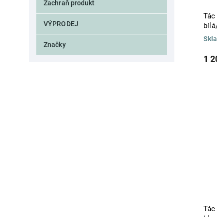
Zachraň produkt
Tác
VÝPRODEJ
bíl
Skl
Značky
1 2
Tác