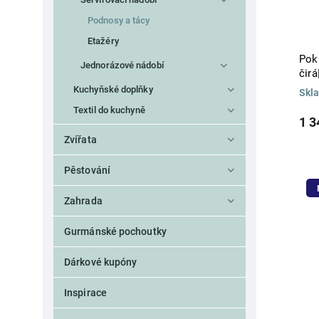
OAK BOARDS
3
Podnosy a tácy
PACIFICA
11
Etažéry
PEARL
12
Pok
PLANO
2
Jednorázové nádobí
čirá
PLYMOUTH
1
Kuchyňské doplňky
POSITANO
Skl
3
POTERIE
Textil do kuchyně
2
1 3
REDONDA
8
Zvířata
RIVIERA
7
RODA
11
Pěstování
ROSA
4
SARDEGNA
4
Zahrada
SASSO
2
Stacked Organic
9
Gurmánské pochoutky
SUMMER BLISS
1
TAORMINA
2
Dárkové kupóny
THE NUTCRACKER
4
VILA
4
Inspirace
VINTAGE PORT
1