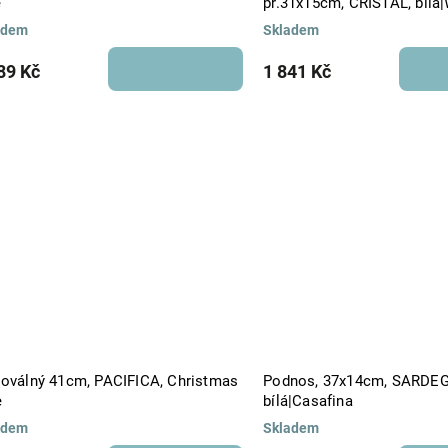
e
pr.31x15cm, CRISTAL, bílá|
adem
Skladem
89 Kč
1 841 Kč
 oválný 41cm, PACIFICA, Christmas
Podnos, 37x14cm, SARDE
e
bílá|Casafina
adem
Skladem