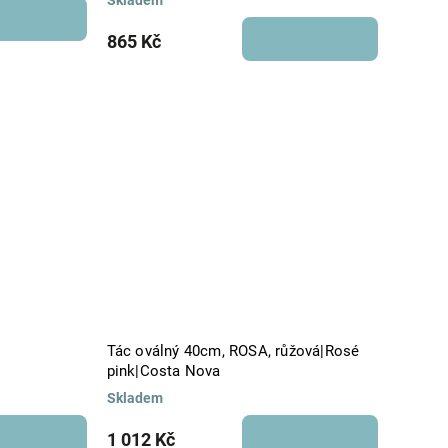
Skladem
865 Kč
Tác oválný 40cm, ROSA, růžová|Rosé
pink|Costa Nova
Skladem
1 012 Kč