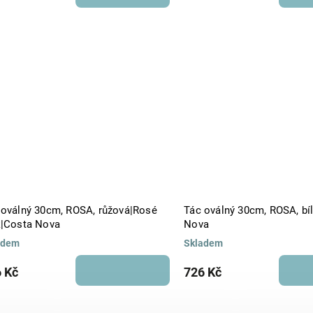
 oválný 30cm, ROSA, růžová|Rosé
Tác oválný 30cm, ROSA, bí
k|Costa Nova
Nova
adem
Skladem
 Kč
726 Kč