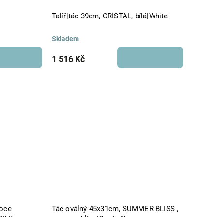
Talíř|tác 39cm, CRISTAL, bílá|White
Skladem
1 516 Kč
voce
Tác oválný 45x31cm, SUMMER BLISS ,