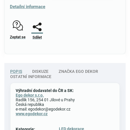
Detailní informace
Zeptat se
Sdílet
POPIS
DISKUZE
ZNAČKA
EGO DEKOR
OSTATNÍ INFORMACE
Výhradní dodavatel do ČR a SK:
Ego dekor s.r.o.
Radlík 156, 254 01 Jílové u Prahy
Česká republika
e-mail: egodekor@egodekor.cz
www.egodekor.cz
LED dekorace
Kategorie
: