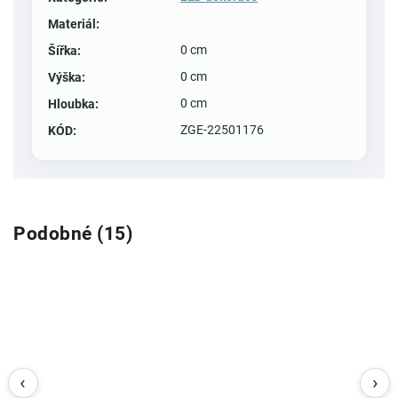
Materiál
:
0 cm
Šířka
:
0 cm
Výška
:
0 cm
Hloubka
:
ZGE-22501176
KÓD
:
Podobné (15)