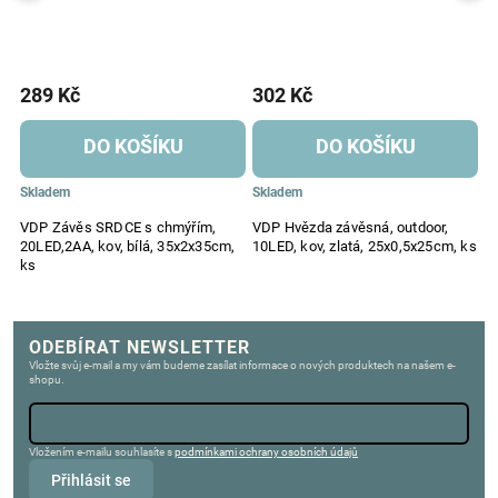
289 Kč
302 Kč
5
DO KOŠÍKU
DO KOŠÍKU
Skladem
Skladem
S
VDP Závěs SRDCE s chmýřím,
VDP Hvězda závěsná, outdoor,
V
20LED,2AA, kov, bílá, 35x2x35cm,
10LED, kov, zlatá, 25x0,5x25cm, ks
LE
ks
k
ODEBÍRAT NEWSLETTER
Vložte svůj e-mail a my vám budeme zasílat informace o nových produktech na našem e-
shopu.
Vložením e-mailu souhlasíte s
podmínkami ochrany osobních údajů
Přihlásit se