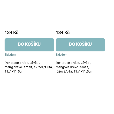
134 Kč
134 Kč
DO KOŠÍKU
DO KOŠÍKU
Skladem
Skladem
Dekorace srdce, závěs.,
Dekorace srdce, závěs.,
mang.dřevo+smalt, sv. zel./žlutá,
mangové dřevo+smalt,
11x1x11,5cm
růžová/bílá, 11x1x11,5cm