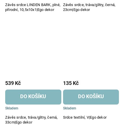
Závěs srdce LINDEN BARK, plné,
Závěs srdce, tráva/glitry, černá,
přírodní, 10,5x10x1|Ego dekor
23cm|Ego dekor
539 Kč
135 Kč
DO KOŠÍKU
DO KOŠÍKU
Skladem
Skladem
Závěs srdce, tráva/glitry, černá,
Srdce textilní, V|Ego dekor
33cm|Ego dekor