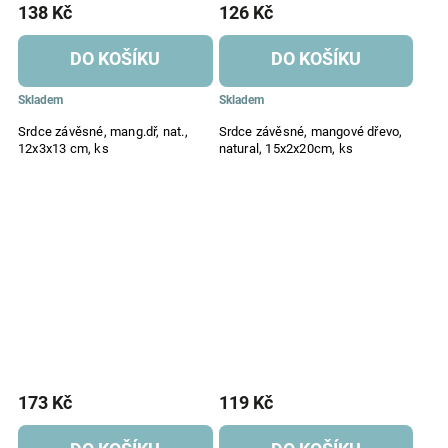
138 Kč
126 Kč
DO KOŠÍKU
DO KOŠÍKU
Skladem
Skladem
Srdce závěsné, mang.dř, nat.,
Srdce závěsné, mangové dřevo,
12x3x13 cm, ks
natural, 15x2x20cm, ks
173 Kč
119 Kč