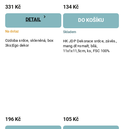
331 Kč
134 Kč
DETAIL
DO KOŠÍKU
Na dotaz
Skladem
Ozdoba srdce, skleněná, box
HK JDP Dekorace srdce, závěs.,
3ks|Ego dekor
mang.dř.+smalt, bílá,
11x1x11,5cm, ks, FSC 100%
196 Kč
105 Kč