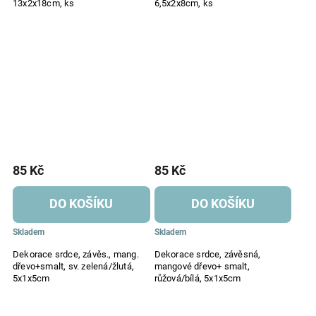
13x2x18cm, ks
6,5x2x8cm, ks
85 Kč
85 Kč
DO KOŠÍKU
DO KOŠÍKU
Skladem
Skladem
Dekorace srdce, závěs., mang.
Dekorace srdce, závěsná,
dřevo+smalt, sv. zelená/žlutá,
mangové dřevo+ smalt,
5x1x5cm
růžová/bílá, 5x1x5cm