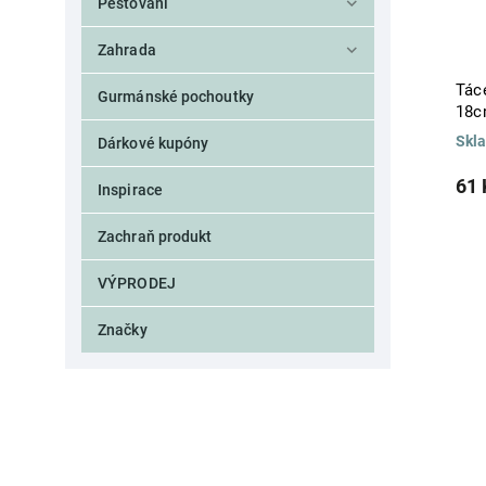
Pěstování
Zahrada
Táce
Gurmánské pochoutky
18c
Skl
Dárkové kupóny
61 
Inspirace
Zachraň produkt
VÝPRODEJ
Značky