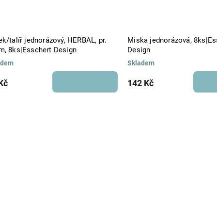
k/talíř jednorázový, HERBAL, pr.
Miska jednorázová, 8ks|Es
m, 8ks|Esschert Design
Design
adem
Skladem
Kč
142 Kč