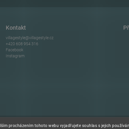
Kontakt
Př
villagestyle
@
villagestyle.cz
+420 608 954 316
Facebook
Instagram
ším procházením tohoto webu vyjadřujete souhlas s jejich používán