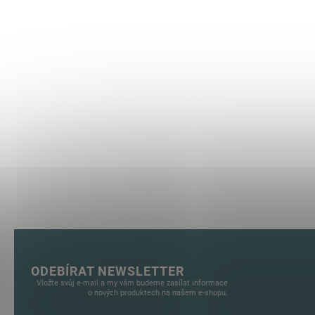
ODEBÍRAT NEWSLETTER
Vložte svůj e-mail a my vám budeme zasílat informace
o nových produktech na našem e-shopu.