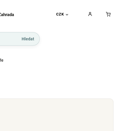
Zahrada
Gurmánské pochoutky
CZK
Dárkové kupó
Hledat
ře