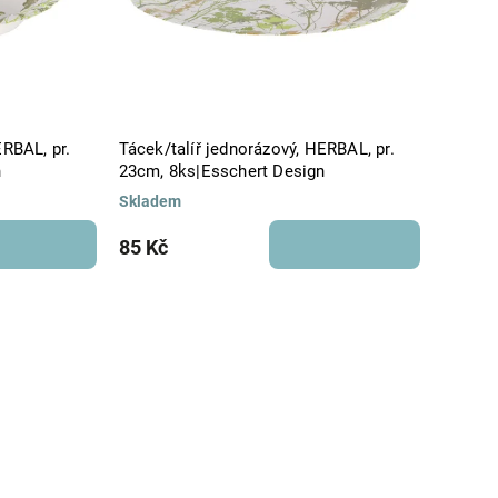
ERBAL, pr.
Tácek/talíř jednorázový, HERBAL, pr.
n
23cm, 8ks|Esschert Design
Skladem
85 Kč