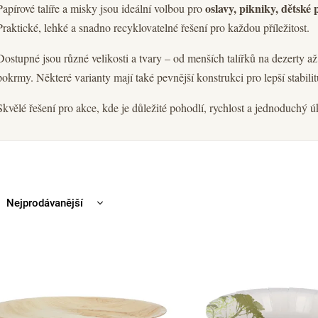
oslavy, pikniky, dětské 
Papírové talíře a misky jsou ideální volbou pro
Praktické, lehké a snadno recyklovatelné řešení pro každou příležitost.
Dostupné jsou různé velikosti a tvary – od menších talířků na dezerty až p
pokrmy. Některé varianty mají také pevnější konstrukci pro lepší stabilitu
Skvělé řešení pro akce, kde je důležité pohodlí, rychlost a jednoduchý ú
Nejprodávanější
Nejlevnější
Nejdražší
Abecedně