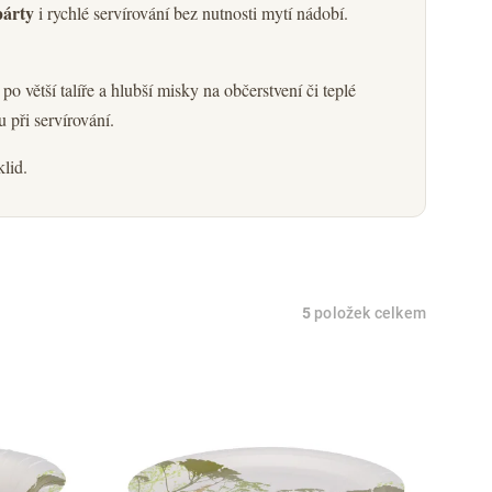
párty
i rychlé servírování bez nutnosti mytí nádobí.
o větší talíře a hlubší misky na občerstvení či teplé
 při servírování.
klid.
5
položek celkem