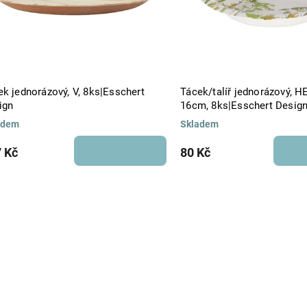
ek jednorázový, V, 8ks|Esschert
Tácek/talíř jednorázový, H
ign
16cm, 8ks|Esschert Desig
adem
Skladem
 Kč
80 Kč