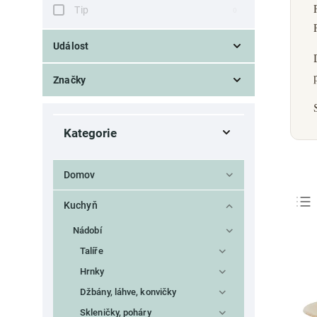
Tip
0
Událost
Zahradní slavnost
5
Značky
Esschert Design
5
Kategorie
Domov
Kuchyň
Nádobí
Talíře
Hrnky
Džbány, láhve, konvičky
Skleničky, poháry