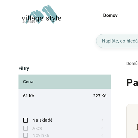
Domov
Domů
Filtry
Pa
Cena
61
Kč
227
Kč
Na skladě
5
Akce
0
Novinka
0