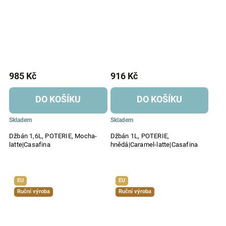
985 Kč
916 Kč
DO KOŠÍKU
DO KOŠÍKU
Skladem
Skladem
Džbán 1,6L, POTERIE, Mocha-
Džbán 1L, POTERIE,
latte|Casafina
hnědá|Caramel-latte|Casafina
EU
EU
Ruční výroba
Ruční výroba