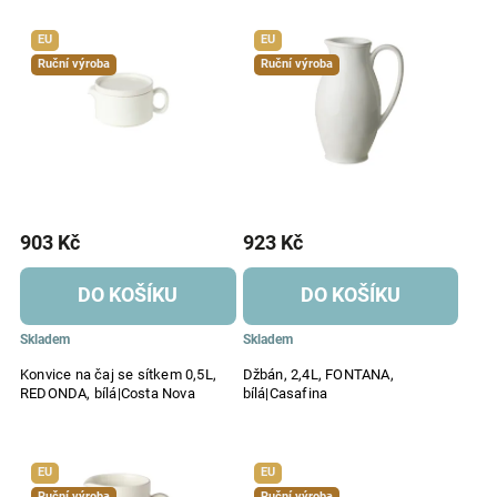
Abecedně
EU
EU
Ruční výroba
Ruční výroba
903 Kč
923 Kč
DO KOŠÍKU
DO KOŠÍKU
Skladem
Skladem
Konvice na čaj se sítkem 0,5L,
Džbán, 2,4L, FONTANA,
REDONDA, bílá|Costa Nova
bílá|Casafina
EU
EU
Ruční výroba
Ruční výroba