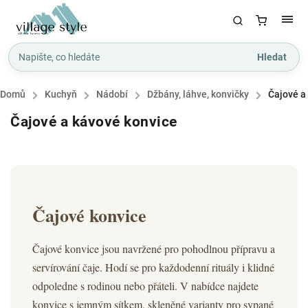
Hledat
Domů
/
Kuchyň
/
Nádobí
/
Džbány, láhve, konvičky
/
Čajové a
Čajové a kávové konvice
Čajové konvice
Čajové konvice jsou navržené pro pohodlnou přípravu a
servírování čaje. Hodí se pro každodenní rituály i klidné
odpoledne s rodinou nebo přáteli. V nabídce najdete
konvice s jemným sítkem, skleněné varianty pro sypané