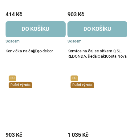
414 Kč
903 Kč
DO KOŠÍKU
DO KOŠÍKU
Skladem
Skladem
Konvička na čaj|Ego dekor
Konvice na čaj se sítkem 0,5L,
REDONDA, šedá|Oak|Costa Nova
EU
EU
Ruční výroba
Ruční výroba
903 Kč
1 035 Kč