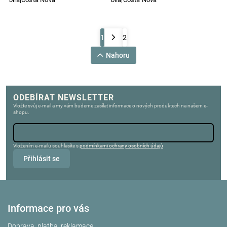
1
2
Nahoru
ODEBÍRAT NEWSLETTER
Vložte svůj e-mail a my vám budeme zasílat informace o nových produktech na našem e-
shopu.
Vložením e-mailu souhlasíte s
podmínkami ochrany osobních údajů
Přihlásit se
Informace pro vás
Doprava, platba, reklamace