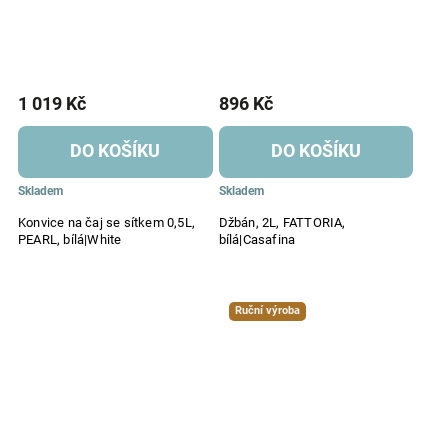
1 019 Kč
896 Kč
DO KOŠÍKU
DO KOŠÍKU
Skladem
Skladem
Konvice na čaj se sítkem 0,5L,
Džbán, 2L, FATTORIA,
PEARL, bílá|White
bílá|Casafina
Ruční výroba