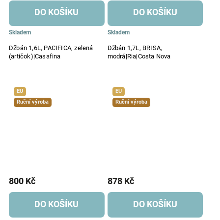
DO KOŠÍKU
DO KOŠÍKU
Skladem
Skladem
Džbán 1,6L, PACIFICA, zelená
Džbán 1,7L, BRISA,
(artičok)|Casafina
modrá|Ria|Costa Nova
EU
EU
Ruční výroba
Ruční výroba
800 Kč
878 Kč
DO KOŠÍKU
DO KOŠÍKU