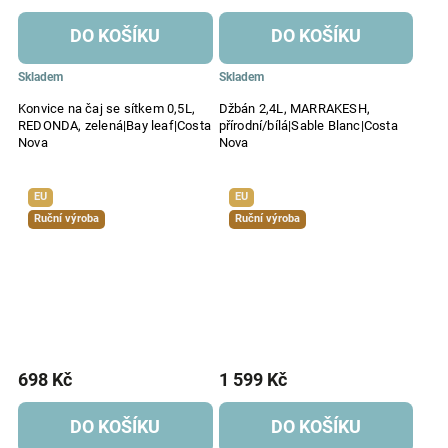
DO KOŠÍKU
DO KOŠÍKU
Skladem
Skladem
Konvice na čaj se sítkem 0,5L,
Džbán 2,4L, MARRAKESH,
REDONDA, zelená|Bay leaf|Costa
přírodní/bílá|Sable Blanc|Costa
Nova
Nova
EU
EU
Ruční výroba
Ruční výroba
698 Kč
1 599 Kč
DO KOŠÍKU
DO KOŠÍKU