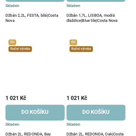
Skladem
Skladem
Džbán 2,2L, FESTA, bílá|Costa
Džbán 1,7L, LISBOA, modrá
Nova
dlaždice|Blue tile|Costa Nova
EU
EU
Ruční výroba
Ruční výroba
1 021 Kč
1 021 Kč
DO KOŠÍKU
DO KOŠÍKU
Skladem
Skladem
Džbán 2L, REDONDA, Bay
Džbán 2L, REDONDA, Oak|Costa