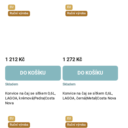
EU
EU
Ruční výroba
Ruční výroba
1 212 Kč
1 272 Kč
DO KOŠÍKU
DO KOŠÍKU
Skladem
Skladem
Konvice na čaj se sítkem 0,6L,
Konvice na čaj se sítkem 0,6L,
LAGOA, krémová|Pedra|Costa
LAGOA, černá|Metal|Costa Nova
Nova
EU
EU
Ruční výroba
Ruční výroba