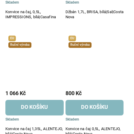
Skladem
Skladem
Konvice na čaj, 0,5L,
Džbán 1,7L, BRISA, bílá|Sal|Costa
IMPRESSIONS, bílá|Casafina
Nova
EU
EU
Ruční výroba
Ruční výroba
1 066 Kč
800 Kč
DO KOŠÍKU
DO KOŠÍKU
Skladem
Skladem
Konvice na čaj 1,35L, ALENTEJO,
Konvice na čaj 0,5L, ALENTEJO,
bílá|Costa Nova
bílá|Costa Nova