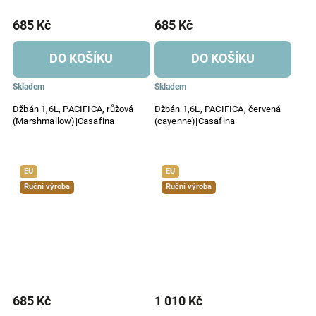
685 Kč
685 Kč
DO KOŠÍKU
DO KOŠÍKU
Skladem
Skladem
Džbán 1,6L, PACIFICA, růžová
Džbán 1,6L, PACIFICA, červená
(Marshmallow)|Casafina
(cayenne)|Casafina
EU
EU
Ruční výroba
Ruční výroba
685 Kč
1 010 Kč