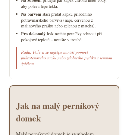
Na zdobení
přidejte pár kapek citronu nebo vody,
aby poleva lépe tekla.
Na barvení
stačí přidat kapku přírodního
potravinářského barviva (např. červenou z
malinového prášku nebo zelenou z matcha).
Pro dokonalý lesk
nechte perníčky schnout při
pokojové teplotě – nesušte v troubě.
Rada: Poleva se nejlépe nanáší pomocí
mikrotenového sáčku nebo zdobicího pytlíku s jemnou
špičkou.
Jak na malý perníkový
domek
Malý perníkový domek je symbolem