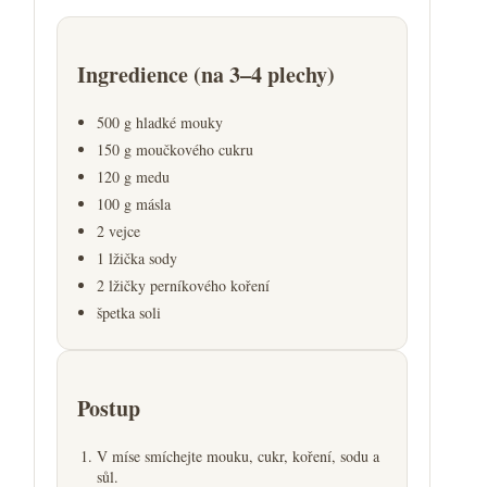
Ingredience (na 3–4 plechy)
500 g hladké mouky
150 g moučkového cukru
120 g medu
100 g másla
2 vejce
1 lžička sody
2 lžičky perníkového koření
špetka soli
Postup
V míse smíchejte mouku, cukr, koření, sodu a
sůl.