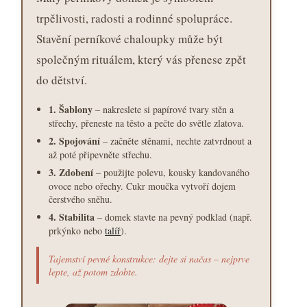
trpělivosti, radosti a rodinné spolupráce.
Stavění perníkové chaloupky může být
společným rituálem, který vás přenese zpět
do dětství.
1. Šablony
– nakreslete si papírové tvary stěn a
střechy, přeneste na těsto a pečte do světle zlatova.
2. Spojování
– začněte stěnami, nechte zatvrdnout a
až poté připevněte střechu.
3. Zdobení
– použijte polevu, kousky kandovaného
ovoce nebo ořechy. Cukr moučka vytvoří dojem
čerstvého sněhu.
4. Stabilita
– domek stavte na pevný podklad (např.
prkýnko nebo
talíř
).
Tajemství pevné konstrukce: dejte si načas – nejprve
lepte, až potom zdobte.