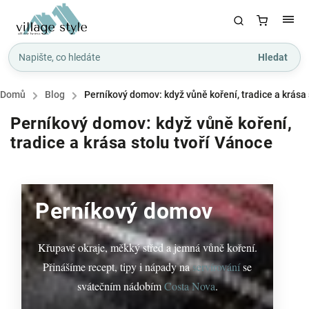
Hledat
Domů
/
Blog
/
Perníkový domov: když vůně koření, tradice a krása 
Perníkový domov: když vůně koření,
tradice a krása stolu tvoří Vánoce
Perníkový domov
Křupavé okraje, měkký střed a jemná vůně koření.
Přinášíme recept, tipy i nápady na
servírování
se
svátečním nádobím
Costa Nova
.