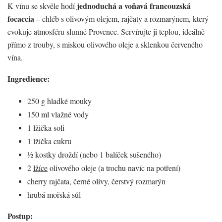
jednoduchá a voňavá francouzská
K vínu se skvěle hodí
focaccia
– chléb s olivovým olejem, rajčaty a rozmarýnem, který
evokuje atmosféru slunné Provence. Servírujte ji teplou, ideálně
přímo z trouby, s miskou olivového oleje a sklenkou červeného
vína.
Ingredience:
250 g hladké mouky
150 ml vlažné vody
1 lžička soli
1 lžička cukru
½ kostky droždí (nebo 1 balíček sušeného)
2
lžíce
olivového oleje (a trochu navíc na potření)
cherry rajčata, černé olivy, čerstvý rozmarýn
hrubá mořská sůl
Postup: