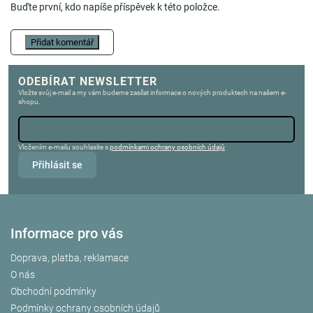
Buďte první, kdo napíše příspěvek k této položce.
Přidat komentář
ODEBÍRAT NEWSLETTER
Vložte svůj e-mail a my vám budeme zasílat informace o nových produktech na našem e-
shopu.
Vložením e-mailu souhlasíte s
podmínkami ochrany osobních údajů
Přihlásit se
Informace pro vás
Doprava, platba, reklamace
O nás
Obchodní podmínky
Podmínky ochrany osobních údajů