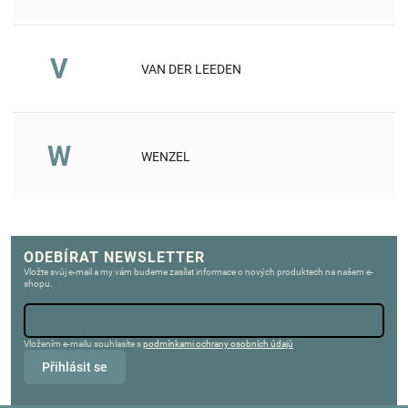
V
VAN DER LEEDEN
W
WENZEL
ODEBÍRAT NEWSLETTER
Vložte svůj e-mail a my vám budeme zasílat informace o nových produktech na našem e-
shopu.
Vložením e-mailu souhlasíte s
podmínkami ochrany osobních údajů
Přihlásit se