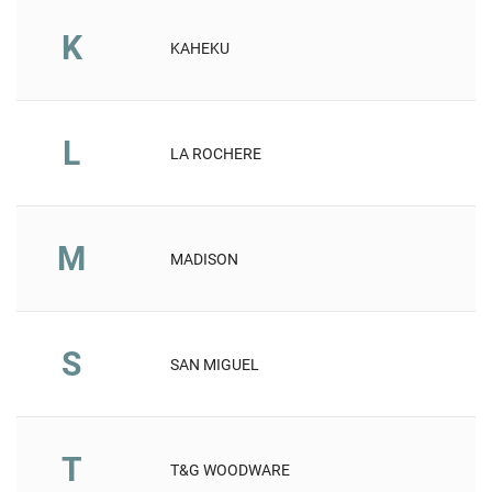
K
KAHEKU
L
LA ROCHERE
M
MADISON
S
SAN MIGUEL
T
T&G WOODWARE