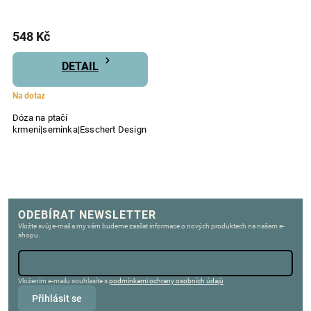
548 Kč
DETAIL
Na dotaz
Dóza na ptačí
krmení|semínka|Esschert Design
ODEBÍRAT NEWSLETTER
Vložte svůj e-mail a my vám budeme zasílat informace o nových produktech na našem e-
shopu.
Vložením e-mailu souhlasíte s
podmínkami ochrany osobních údajů
Přihlásit se