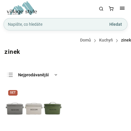
Hledat
Domů
/
Kuchyň
/
zinek
zinek
Nejprodávanější
Nejlevnější
SET
Nejdražší
Abecedně