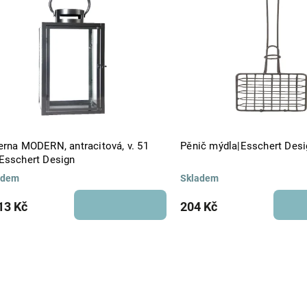
Abecedně
erna MODERN, antracitová, v. 51
Pěnič mýdla|Esschert Desi
Esschert Design
adem
Skladem
13 Kč
204 Kč