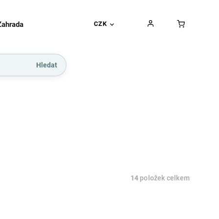
Zahrada
Gurmánské pochoutky
CZK
Dárkové kupó
Hledat
14
položek celkem