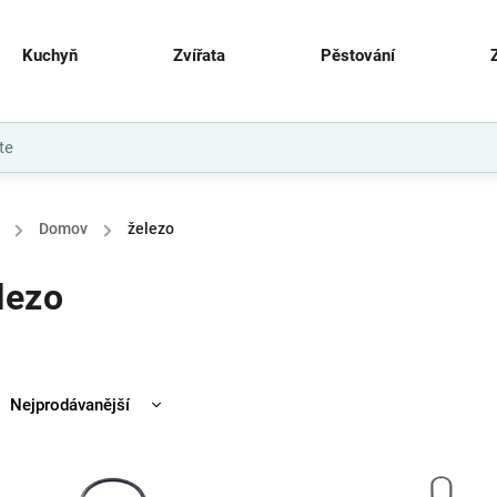
Kuchyň
Zvířata
Pěstování
/
Domov
/
železo
lezo
Nejprodávanější
Nejlevnější
Nejdražší