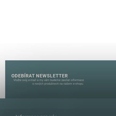
Half Moon Ceylon Sunset
0
Half Moon Crocus Petal
0
Half Moon Martini Olive
0
Happiness
0
Hojas de Higuera
0
HOME
0
Huile dOlive
0
HURRICANE
0
CHICAGO
0
I Love Mint
0
Iceberg
0
Incienso
0
Iris
ODEBÍRAT NEWSLETTER
0
Vložte svůj e-mail a my vám budeme zasílat informace
JAVEA
0
o nových produktech na našem e-shopu.
Jazmín Blanco
0
Jazmin Blanco
0
JONTE
0
Juicy Cherries
0
JUNGLA
0