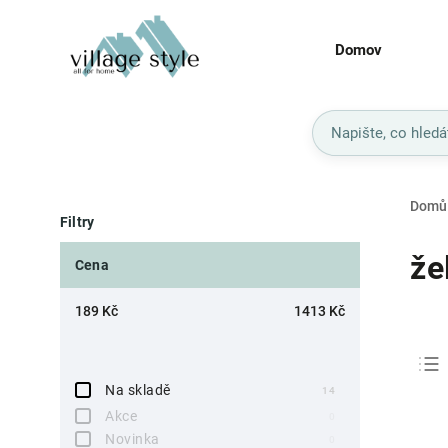
Domov
Domů
Filtry
že
Cena
189
Kč
1413
Kč
Na skladě
14
Akce
0
Novinka
0