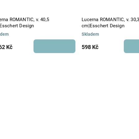
erna ROMANTIC, v. 40,5
Lucerna ROMANTIC, v. 30,
Esschert Design
cm|Esschert Design
adem
Skladem
62 Kč
598 Kč