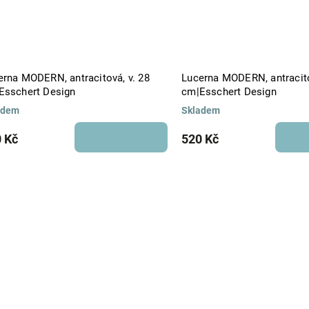
erna MODERN, antracitová, v. 28
Lucerna MODERN, antracito
Esschert Design
cm|Esschert Design
adem
Skladem
 Kč
520 Kč