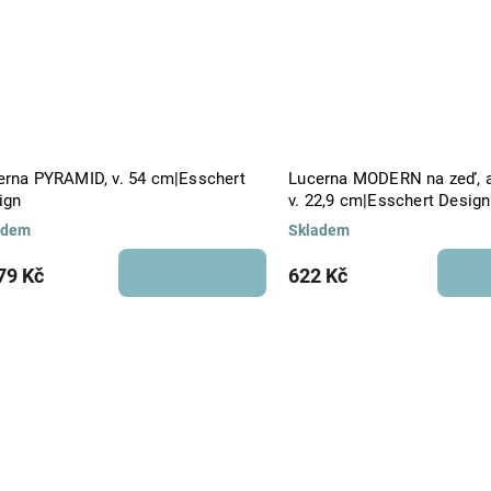
erna PYRAMID, v. 54 cm|Esschert
Lucerna MODERN na zeď, a
ign
v. 22,9 cm|Esschert Design
adem
Skladem
79 Kč
622 Kč