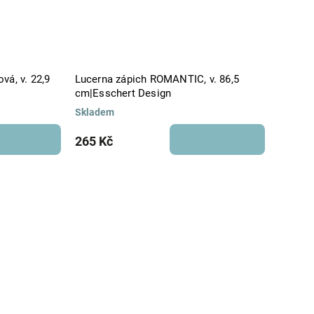
vá, v. 22,9
Lucerna zápich ROMANTIC, v. 86,5
cm|Esschert Design
Skladem
265 Kč