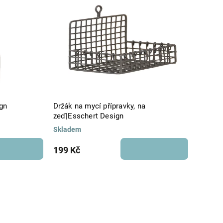
gn
Držák na mycí přípravky, na
zeď|Esschert Design
Skladem
199 Kč