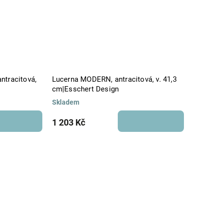
ntracitová,
Lucerna MODERN, antracitová, v. 41,3
cm|Esschert Design
Skladem
1 203 Kč