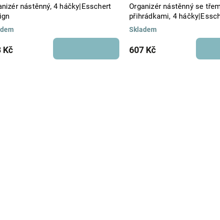
anizér nástěnný, 4 háčky|Esschert
Organizér nástěnný se třem
ign
přihrádkami, 4 háčky|Essc
adem
Skladem
 Kč
607 Kč