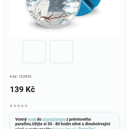
Kód:
102903
139 Kč
Vonný
vosk
do
aromalampy
z prémiového
parafínu.Užijte si 50 - 80 hodin silné a dlouhotrvající