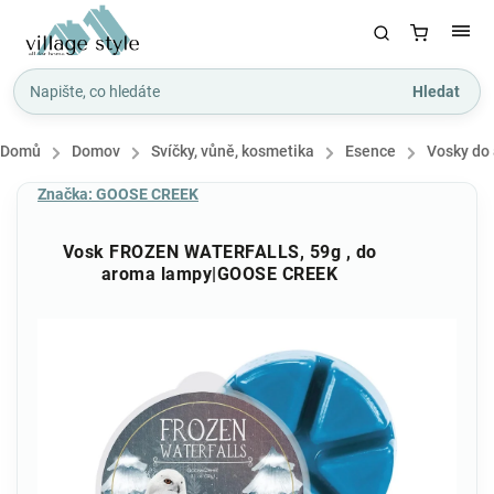
Hledat
Domů
/
Domov
/
Svíčky, vůně, kosmetika
/
Esence
/
Vosky do
Značka:
GOOSE CREEK
Vosk FROZEN WATERFALLS, 59g , do
aroma lampy|GOOSE CREEK