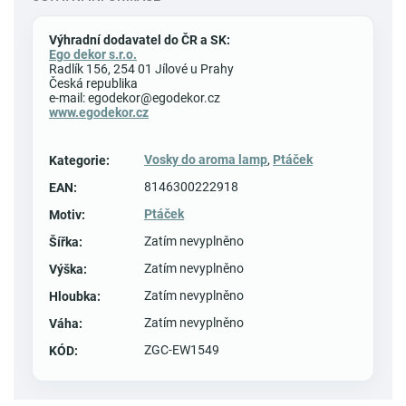
Výhradní dodavatel do ČR a SK:
Ego dekor s.r.o.
Radlík 156, 254 01 Jílové u Prahy
Česká republika
e-mail: egodekor@egodekor.cz
www.egodekor.cz
Vosky do aroma lamp
,
Ptáček
Kategorie
:
8146300222918
EAN
:
Ptáček
Motiv
:
Zatím nevyplněno
Šířka
:
Zatím nevyplněno
Výška
:
Zatím nevyplněno
Hloubka
:
Zatím nevyplněno
Váha
:
ZGC-EW1549
KÓD
: