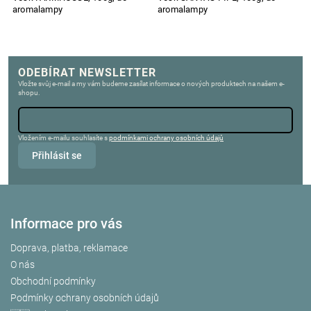
aromalampy
aromalampy
D
ODEBÍRAT NEWSLETTER
Vložte svůj e-mail a my vám budeme zasílat informace o nových produktech na našem e-
shopu.
Vložením e-mailu souhlasíte s
podmínkami ochrany osobních údajů
Přihlásit se
Informace pro vás
Doprava, platba, reklamace
O nás
Obchodní podmínky
Podmínky ochrany osobních údajů