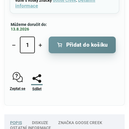
Detailní
vůně s vosky značky
Goose Creek
.
informace
Můžeme doručit do:
13.8.2026
Přidat do košíku
Zeptat se
Sdílet
POPIS
DISKUZE
ZNAČKA
GOOSE CREEK
OSTATNÍ INFORMACE