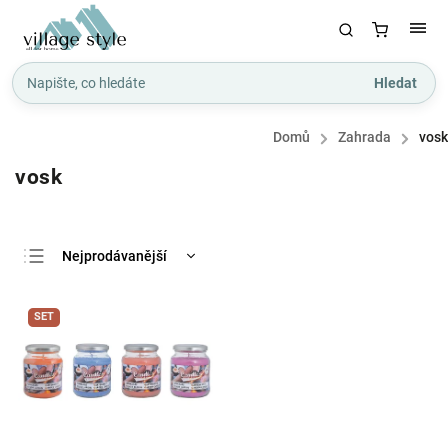
Hledat
Domů
/
Zahrada
/
vosk
vosk
Nejprodávanější
Nejlevnější
SET
Nejdražší
Abecedně