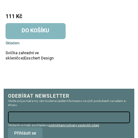
111 Kč
DO KOŠÍKU
Skladem
Svíčka zahradní ve
skleničce|Esschert Design
ODEBÍRAT NEWSLETTER
Vložte svůj e-mail a my vám budeme zasílat informace o nových produktech na našem e-
shopu.
Vložením e-mailu souhlasíte s
podmínkami ochrany osobních údajů
Přihlásit se