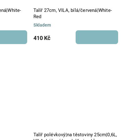
ená|White-
Talíř 27cm, VILA, bílá/červená|White-
Red
Skladem
410 Kč
Talíř polévkový|na těstoviny 25cm|0,6L,