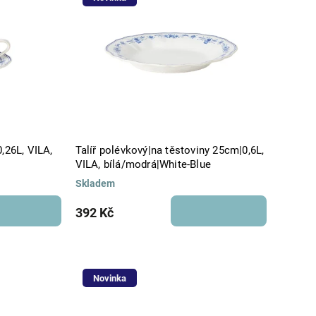
,26L, VILA,
Talíř polévkový|na těstoviny 25cm|0,6L,
VILA, bílá/modrá|White-Blue
Skladem
392 Kč
Novinka