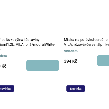
ř polévkový|na těstoviny
Miska na polévku|cereálie
5cm|1,2L, VILA, bílá/modrá|White-
VILA, růžová/červená|pink-
e
Skladem
adem
394 Kč
 Kč
Novinka
Novinka