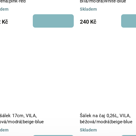
vená|pink-red
bílá/modrá|White-Blue
adem
Skladem
 Kč
240 Kč
šálek 17cm, VILA,
Šálek na čaj 0,26L, VILA,
ová/modrá|beige-blue
béžová/modrá|beige-blue
adem
Skladem