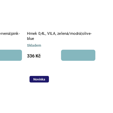
ervená|pink-
Hrnek 0,4L, VILA, zelená/modrá|olive-
blue
Skladem
336 Kč
Novinka