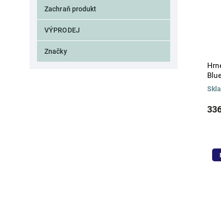
BUBBLE
4
Zachraň produkt
CADETTE
1
CACHEMIR
2
VÝPRODEJ
CALA
1
CALIZ
3
Značky
CANARIE
1
Hrne
CANTARO
1
Blu
CAPRI
12
Skl
CAPSTAN
1
CARAFE
2
336
CARAT
1
CARMELA
8
CASA
3
CASA STONE
3
CASCATA
7
CASTELLS
1
CASUAL
4
CEDRAT
2
CIRCEE
1
CITY
2