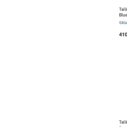
DORI
1
DUNE
11
Talí
ECOGREEN
Blu
2
ECOVINTAGE
5
Skl
EIVISSA
2
ELEMENTS
410
11
ELISE
1
ENSEMBLE
10
ESPIRAL
2
EST. 1896
2
ETNICO
6
FACETTES
2
FATTORIA
39
FESTA
11
FESTON
6
Fleur de Lys
4
FLEURS
2
FLORA
8
FLORE
2
Talí
FLOWERS
2