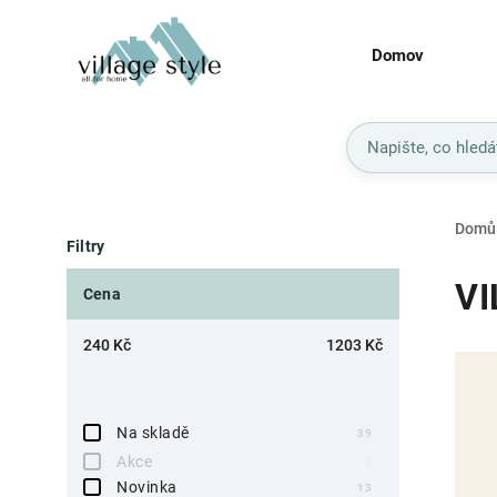
Domov
Domů
Filtry
VI
Cena
240
Kč
1203
Kč
Na skladě
39
Akce
0
Novinka
13