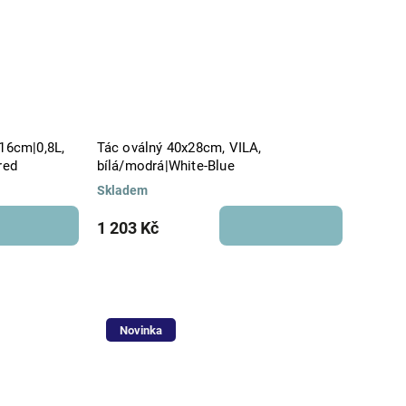
 16cm|0,8L,
Tác oválný 40x28cm, VILA,
red
bílá/modrá|White-Blue
Skladem
1 203 Kč
Novinka