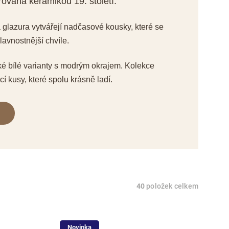
rována keramikou 19. století.
á glazura vytvářejí nadčasové kousky, které se
lavnostnější chvíle.
ké bílé varianty s modrým okrajem. Kolekce
ací kusy, které spolu krásně ladí.
40
položek celkem
Novinka