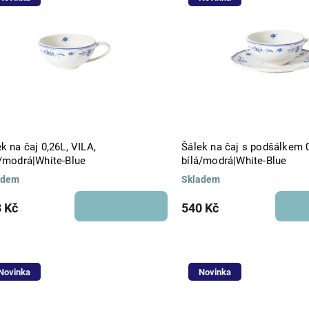
Abecedně
k na čaj 0,26L, VILA,
Šálek na čaj s podšálkem 0
á/modrá|White-Blue
bílá/modrá|White-Blue
adem
Skladem
 Kč
540 Kč
Novinka
Novinka