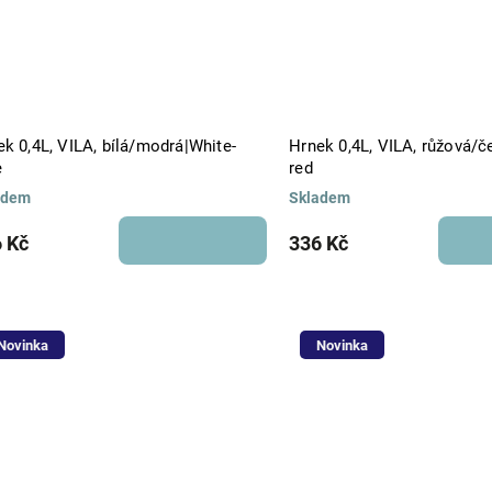
k 0,4L, VILA, bílá/modrá|White-
Hrnek 0,4L, VILA, růžová/č
e
red
adem
Skladem
 Kč
336 Kč
Novinka
Novinka