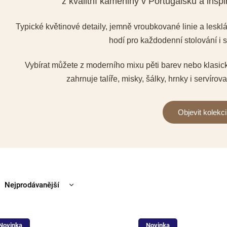
z kvalitní kameniny v Portugalsku a inspi
Typické květinové detaily, jemně vroubkované linie a leskl
hodí pro každodenní stolování i s
Vybírat můžete z moderního mixu pěti barev nebo klasic
zahrnuje talíře, misky, šálky, hrnky i servírov
Objevit kolekci
Nejprodávanější
Nejlevnější
Nejdražší
Novinka
Novinka