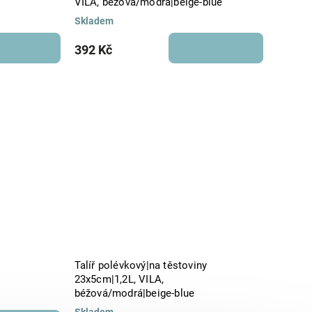
VILA, béžová/modrá|beige-blue
Skladem
392 Kč
Talíř polévkový|na těstoviny
23x5cm|1,2L, VILA,
béžová/modrá|beige-blue
Skladem