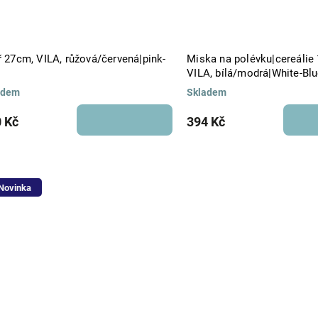
ř 27cm, VILA, růžová/červená|pink-
Miska na polévku|cereálie
VILA, bílá/modrá|White-Bl
adem
Skladem
 Kč
394 Kč
Novinka