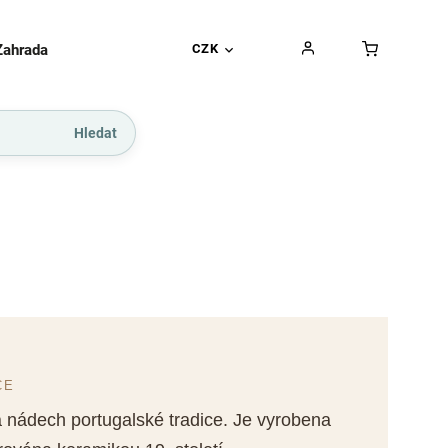
Zahrada
Gurmánské pochoutky
CZK
Dárkové kupó
Hledat
CE
a nádech portugalské tradice. Je vyrobena