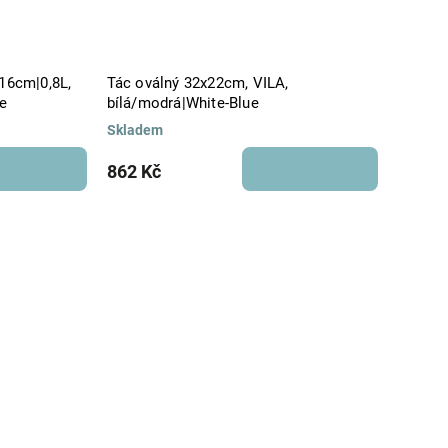
 16cm|0,8L,
Tác oválný 32x22cm, VILA,
ue
bílá/modrá|White-Blue
Skladem
862 Kč