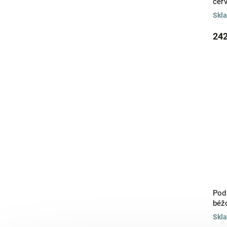
čer
FONTANA
62
Skl
FORMA BAKEWARE
3
FRENCH STRIPES
5
242
FRISO
59
GEOMETRIQUE
2
GIANO
3
GLASS DOMES
5
GLASS TO GO
1
GLASSWARE
3
GLOSSY
5
GOMO
2
GOMOS
1
Grain de Cafe
1
GRESPRESSO
60
GUSTO
1
HERMETIC
1
Pod
CHAMPAGNE
1
béž
CHEESE KNIVES
1
Skl
CHICAGO
4