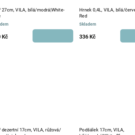
ř 27cm, VILA, bílá/modrá|White-
Hrnek 0,4L, VILA, bílá/červ
e
Red
adem
Skladem
 Kč
336 Kč
ř dezertní 17cm, VILA, růžová/
Podšálek 17cm, VILA,