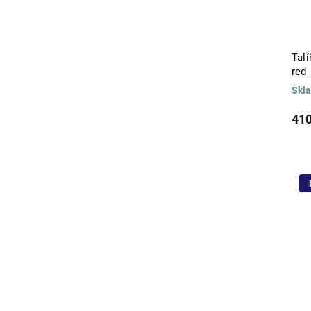
COASTLAND
6
COCA COLA
5
COCOTTES
1
Talí
COOK & HOST
9
red
COOKIES
1
COPOS DE NIEVE
Skl
3
COR
1
410
CORK COLLECTION
10
COTEAU
1
CRISTAL
26
DALIA
12
DALORE
3
DANDY
5
DECO
5
DEER FRIENDS
25
DELICE
4
DĚTI
2
DI VINO
2
DIAMOND
6