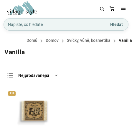
Hledat
Domů
/
Domov
/
Svíčky, vůně, kosmetika
/
Vanilla
Vanilla
Nejprodávanější
Nejlevnější
EU
Nejdražší
Abecedně