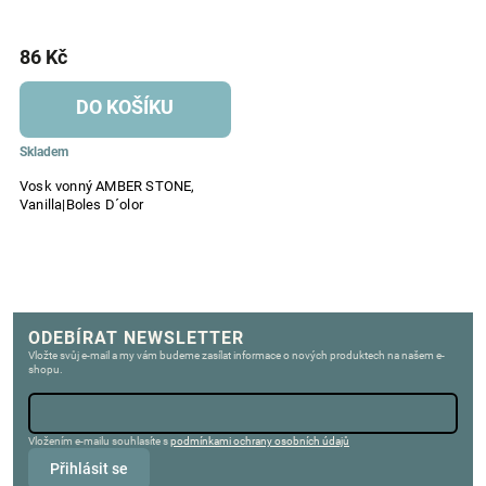
86 Kč
DO KOŠÍKU
Skladem
Vosk vonný AMBER STONE,
Vanilla|Boles D´olor
ODEBÍRAT NEWSLETTER
Vložte svůj e-mail a my vám budeme zasílat informace o nových produktech na našem e-
shopu.
Vložením e-mailu souhlasíte s
podmínkami ochrany osobních údajů
Přihlásit se