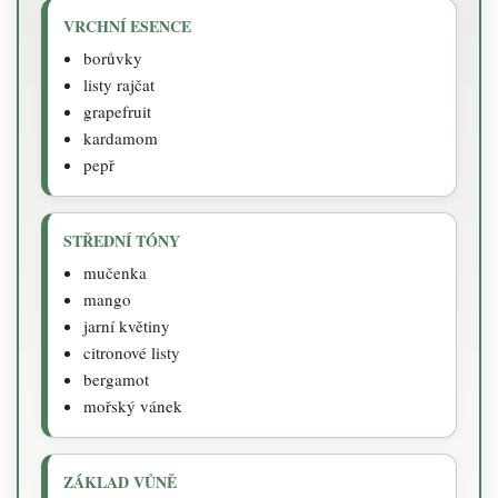
VRCHNÍ ESENCE
borůvky
listy rajčat
grapefruit
kardamom
pepř
STŘEDNÍ TÓNY
mučenka
mango
jarní květiny
citronové listy
bergamot
mořský vánek
ZÁKLAD VŮNĚ