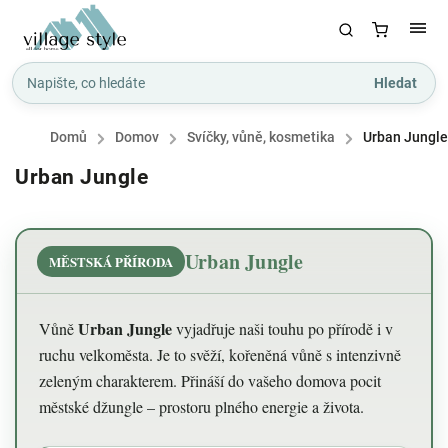
Hledat
Domů
/
Domov
/
Svíčky, vůně, kosmetika
/
Urban Jungle
Urban Jungle
Urban Jungle
MĚSTSKÁ PŘÍRODA
Urban Jungle
Vůně
vyjadřuje naši touhu po přírodě i v
ruchu velkoměsta. Je to svěží, kořeněná vůně s intenzivně
zeleným charakterem. Přináší do vašeho domova pocit
městské džungle – prostoru plného energie a života.