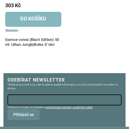
303 Kč
DO KOŠÍKU
Skladem
Esence vonná (Black Edition) 50
ml. Urban Jungle|Boles D´olor
ODEBÍRAT NEWSLETTER
Vložte svůj e-mail a my vám budeme zasílat informace o nových produktech na našem e-
shopu.
Vložením e-mailu souhlasíte s
podmínkami ochrany osobních údajů
Přihlásit se