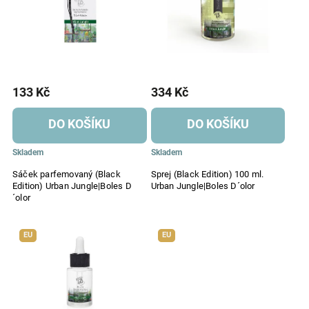
133 Kč
334 Kč
DO KOŠÍKU
DO KOŠÍKU
Skladem
Skladem
Sáček parfemovaný (Black
Sprej (Black Edition) 100 ml.
Edition) Urban Jungle|Boles D
Urban Jungle|Boles D´olor
´olor
EU
EU