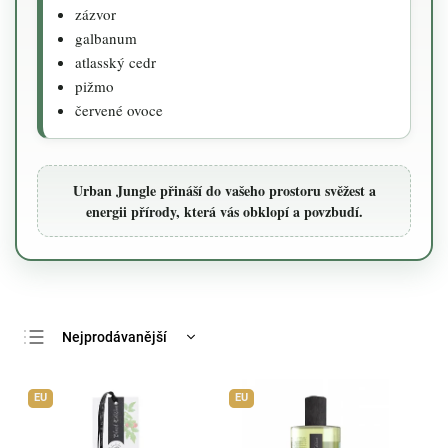
zázvor
galbanum
atlasský cedr
pižmo
červené ovoce
Urban Jungle přináší do vašeho prostoru svěžest a
energii přírody, která vás obklopí a povzbudí.
Nejprodávanější
Nejlevnější
EU
EU
Nejdražší
Abecedně