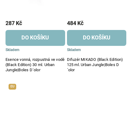
287 Kč
484 Kč
DO KOŠÍKU
DO KOŠÍKU
Skladem
Skladem
Esence vonná, rozpustná ve vodě
Difuzér MIKADO (Black Edition)
(Black Edition) 30 ml. Urban
125 ml. Urban Jungle|Boles D
Jungle|Boles D´olor
´olor
EU