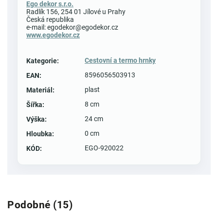
Ego dekor s.r.o.
Radlík 156, 254 01 Jílové u Prahy
Česká republika
e-mail: egodekor@egodekor.cz
www.egodekor.cz
Cestovní a termo hrnky
Kategorie
:
8596056503913
EAN
:
plast
Materiál
:
8 cm
Šířka
:
24 cm
Výška
:
0 cm
Hloubka
:
EGO-920022
KÓD
:
Podobné (15)