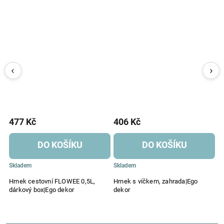
477 Kč
406 Kč
2
DO KOŠÍKU
DO KOŠÍKU
Skladem
Skladem
S
Hrnek cestovní FLOWEE 0,5L,
Hrnek s víčkem, zahrada|Ego
T
dárkový box|Ego dekor
dekor