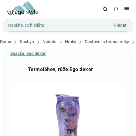
Hledat
Domů
/
Kuchyň
/
Nádobí
/
Hrnky
/
Cestovní a termo hrnky
/
Značka:
Ego dekor
Termoláhev, růže|Ego dekor