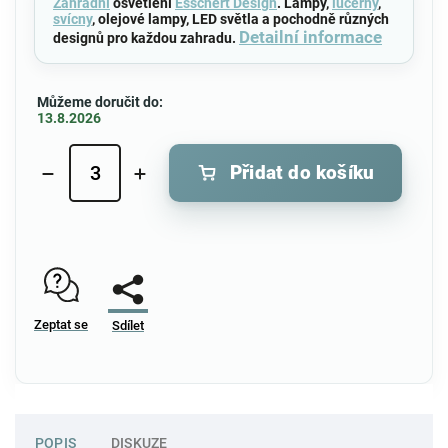
Zahradní
osvětlení
Esschert Design
. Lampy,
lucerny
,
svícny
, olejové lampy, LED světla a pochodně různých
Detailní informace
designů pro každou zahradu.
Můžeme doručit do:
13.8.2026
Přidat do košíku
Zeptat se
Sdílet
POPIS
DISKUZE