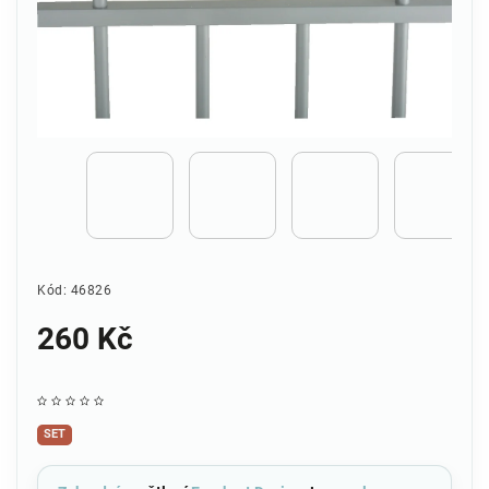
Kód:
46826
260 Kč
SET