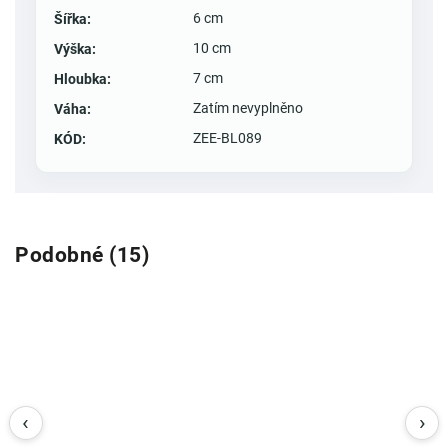
6 cm
Šířka
:
10 cm
Výška
:
7 cm
Hloubka
:
Zatím nevyplněno
Váha
:
ZEE-BL089
KÓD
:
Podobné (15)