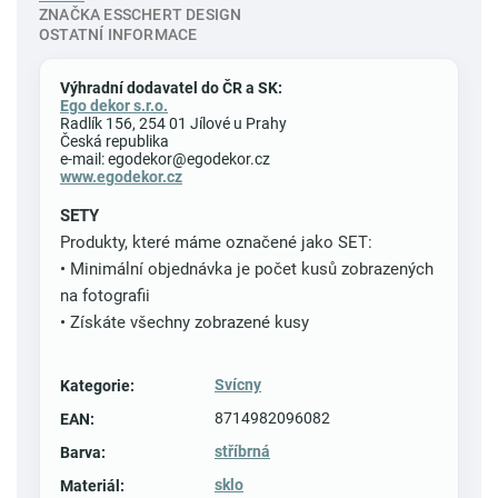
ZNAČKA
ESSCHERT DESIGN
OSTATNÍ INFORMACE
Výhradní dodavatel do ČR a SK:
Ego dekor s.r.o.
Radlík 156, 254 01 Jílové u Prahy
Česká republika
e-mail: egodekor@egodekor.cz
www.egodekor.cz
SETY
Produkty, které máme označené jako SET:
• Minimální objednávka je počet kusů zobrazených
na fotografii
• Získáte všechny zobrazené kusy
Svícny
Kategorie
:
8714982096082
EAN
:
stříbrná
Barva
:
sklo
Materiál
: