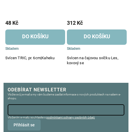
48 Kč
312 Kč
2
DO KOŠÍKU
DO KOŠÍKU
Skladem
Skladem
S
Svícen TRIC, pr. 6cm|Kaheku
Svícen na čajovou svíčku Les,
Sv
kovový se
d
ODEBÍRAT NEWSLETTER
Vložte svůj e-mail a my vám budeme zasílat informace o nových produktech na našem e-
shopu.
Vložením e-mailu souhlasíte s
podmínkami ochrany osobních údajů
Přihlásit se