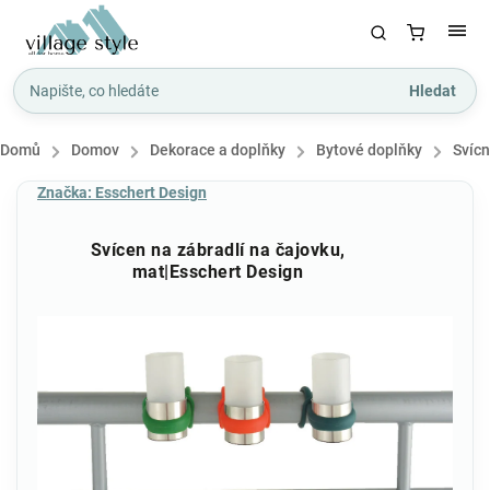
Hledat
Domů
/
Domov
/
Dekorace a doplňky
/
Bytové doplňky
/
Svíc
Značka:
Esschert Design
Svícen na zábradlí na čajovku,
mat|Esschert Design