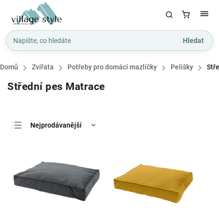
Hledat
Domů
/
Zvířata
/
Potřeby pro domácí mazlíčky
/
Pelíšky
/
Stř
Střední pes Matrace
Nejprodávanější
Nejlevnější
Nejdražší
Abecedně