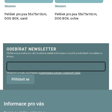
Skladem
Skladem
Pelíšek pro psa 55x75x10cm,
Pelíšek pro psa 55x75x10cm,
DOG BOX, sand
DOG BOX, ochre
ODEBÍRAT NEWSLETTER
Vložte svůj e-mail a my vám budeme zasílat informace o nových produktech na našem e-
shopu.
Vložením e-mailu souhlasíte s
podmínkami ochrany osobních údajů
Přihlásit se
Informace pro vás