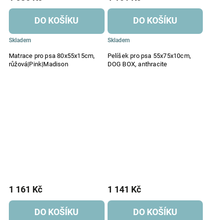
DO KOŠÍKU
DO KOŠÍKU
Skladem
Skladem
Matrace pro psa 80x55x15cm,
Pelíšek pro psa 55x75x10cm,
růžová|Pink|Madison
DOG BOX, anthracite
1 161 Kč
1 141 Kč
DO KOŠÍKU
DO KOŠÍKU