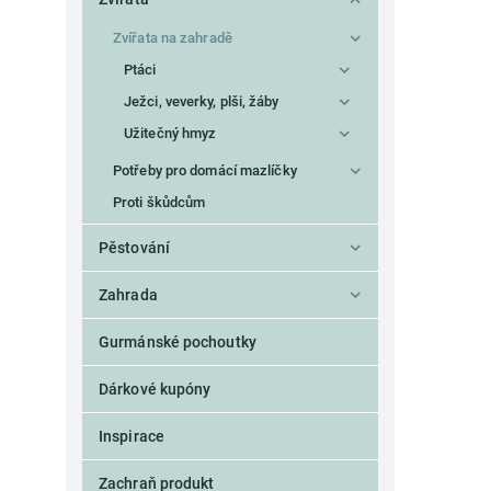
semena
0
Zvířata na zahradě
sklo
0
slunečnice
Ptáci
0
směs semen
0
Ježci, veverky, plši, žáby
terakota
0
Užitečný hmyz
vrba
0
zinek
Potřeby pro domácí mazlíčky
0
železo
0
Proti škůdcům
mýdlo
0
pšeničná sláma
0
Pěstování
proso
0
Zahrada
PMMA,
0
rákos
0
Gurmánské pochoutky
Dárkové kupóny
Inspirace
Zachraň produkt