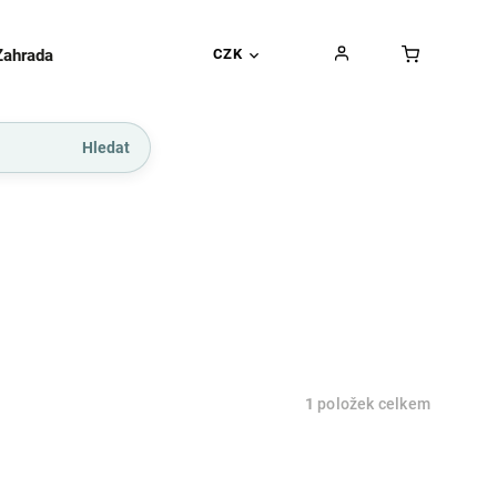
Zahrada
Gurmánské pochoutky
CZK
Dárkové kupó
Hledat
1
položek celkem