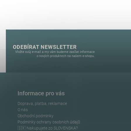
ODEBÍRAT NEWSLETTER
Vložte svůj e-mail a my vám budeme zasílat informace
o nových produktech na našem e-shopu.
Informace pro vás
Doprava, platba, reklamace
O nás
Obchodní podmínky
Podmínky ochrany osobních údajů
🇸🇰 Nakupujete zo SLOVENSKA?