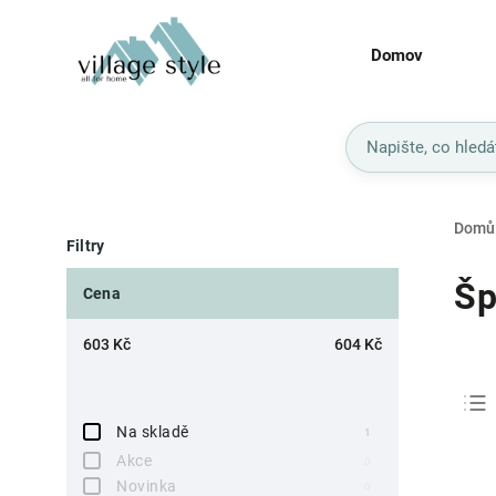
Domov
Domů
Filtry
Šp
Cena
603
Kč
604
Kč
Na skladě
1
Akce
0
Novinka
0