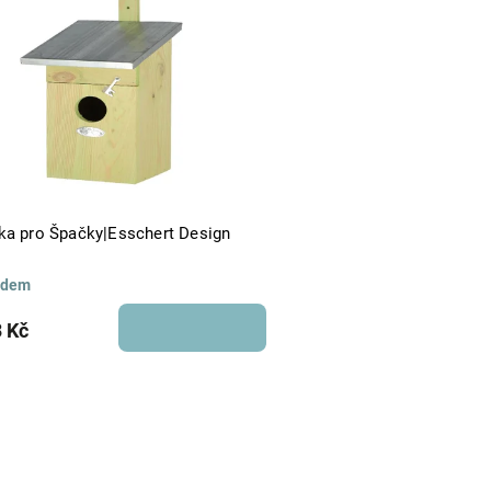
Abecedně
ka pro Špačky|Esschert Design
adem
 Kč