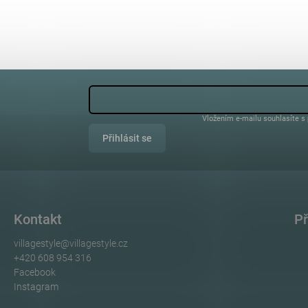
Vložením e-mailu souhlasíte s
Přihlásit se
Kontakt
Př
villagestyle
@
villagestyle.cz
+420 608 954 316
Facebook
Instagram