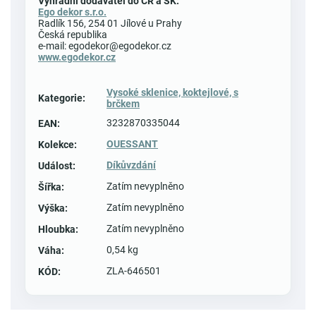
Výhradní dodavatel do ČR a SK:
Ego dekor s.r.o.
Radlík 156, 254 01 Jílové u Prahy
Česká republika
e-mail: egodekor@egodekor.cz
www.egodekor.cz
Vysoké sklenice, koktejlové, s
Kategorie
:
brčkem
3232870335044
EAN
:
OUESSANT
Kolekce
:
Díkůvzdání
Událost
:
Zatím nevyplněno
Šířka
:
Zatím nevyplněno
Výška
:
Zatím nevyplněno
Hloubka
:
0,54 kg
Váha
:
ZLA-646501
KÓD
: