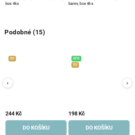
box 4ks
barev, box 4ks
k
Podobné (15)
EU
ECO
EU
244 Kč
198 Kč
2
DO KOŠÍKU
DO KOŠÍKU