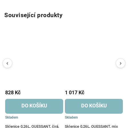
Související produkty
828 Kč
1 017 Kč
1
DO KOŠÍKU
DO KOŠÍKU
Skladem
Skladem
S
Sklenice 0,26L, OUESSANT, čirá,
Sklenice 0,26L, OUESSANT, mix
S