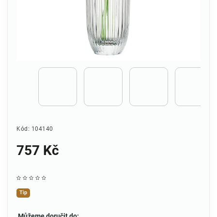
Kód:
104140
757 Kč
Tip
Můžeme doručit do: