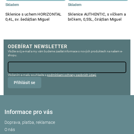
Skladem
Skladem
S
Sklenice s uchem HORIZONTAL
Sklenice AUTHENTIC, s víčkem a
S
0,4L, sv. šedá|San Miguel
brčkem, 0,55L, čirá|San Miguel
0
ODEBÍRAT NEWSLETTER
Vložte svůj e-mail a my vám budeme zasílat informace o nových produktech na našem e-
shopu.
Vložením e-mailu souhlasíte s
podmínkami ochrany osobních údajů
Přihlásit se
Informace pro vás
Doprava, platba, reklamace
O nás