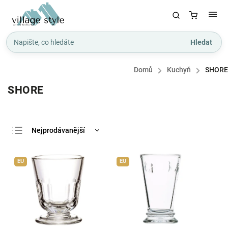
Hledat
Domů
/
Kuchyň
/
SHORE
SHORE
Nejprodávanější
Nejlevnější
EU
EU
Nejdražší
Abecedně