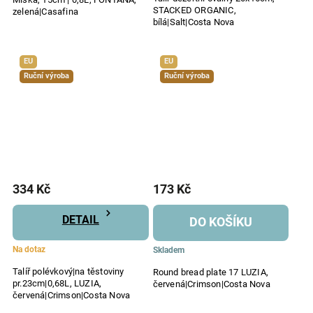
STACKED ORGANIC,
zelená|Casafina
bílá|Salt|Costa Nova
EU
EU
Ruční výroba
Ruční výroba
334 Kč
173 Kč
DETAIL
DO KOŠÍKU
Na dotaz
Skladem
Talíř polévkový|na těstoviny
Round bread plate 17 LUZIA,
pr.23cm|0,68L, LUZIA,
červená|Crimson|Costa Nova
červená|Crimson|Costa Nova