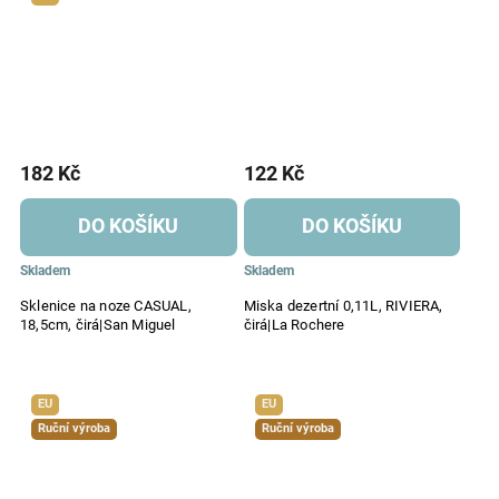
182 Kč
122 Kč
DO KOŠÍKU
DO KOŠÍKU
Skladem
Skladem
Sklenice na noze CASUAL,
Miska dezertní 0,11L, RIVIERA,
18,5cm, čirá|San Miguel
čirá|La Rochere
EU
EU
Ruční výroba
Ruční výroba