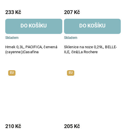
233 Kč
207 Kč
DO KOŠÍKU
DO KOŠÍKU
Skladem
Skladem
Hrnek 0,3L, PACIFICA, červená
Sklenice na noze 0,29L, BELLE-
(cayenne)|Casafina
ILE, čirá|La Rochere
EU
EU
210 Kč
205 Kč