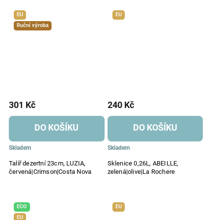
EU
EU
Ruční výroba
301 Kč
240 Kč
DO KOŠÍKU
DO KOŠÍKU
Skladem
Skladem
Talíř dezertní 23cm, LUZIA,
Sklenice 0,26L, ABEILLE,
červená|Crimson|Costa Nova
zelená|olive|La Rochere
ECO
EU
EU