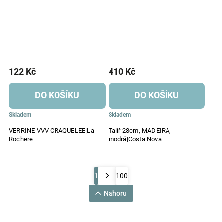
122 Kč
410 Kč
DO KOŠÍKU
DO KOŠÍKU
Skladem
Skladem
VERRINE VVV CRAQUELEE|La
Talíř 28cm, MADEIRA,
Rochere
modrá|Costa Nova
1
100
Nahoru