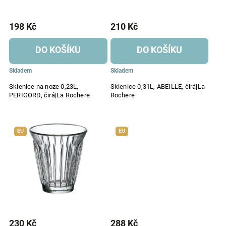
198 Kč
210 Kč
DO KOŠÍKU
DO KOŠÍKU
Skladem
Skladem
Sklenice na noze 0,23L,
Sklenice 0,31L, ABEILLE, čirá|La
PERIGORD, čirá|La Rochere
Rochere
EU
EU
230 Kč
288 Kč