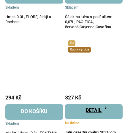
Skladem
Skladem
Hrnek 0,3L, FLORE, čirá|La
Šálek na kávu s podšálkem
Rochere
0,07L, PACIFICA,
červená|Cayenne|Casafina
EU
Ruční výroba
294 Kč
327 Kč
DETAIL
DO KOŠÍKU
Na dotaz
Skladem
Talíř dezertní oválný 20x16cm,
Miska, 15cm | 0,8L, FONTANA,