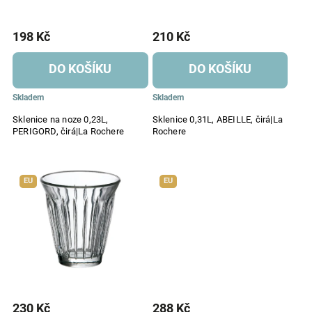
198 Kč
210 Kč
DO KOŠÍKU
DO KOŠÍKU
Skladem
Skladem
Sklenice na noze 0,23L,
Sklenice 0,31L, ABEILLE, čirá|La
PERIGORD, čirá|La Rochere
Rochere
EU
EU
230 Kč
288 Kč