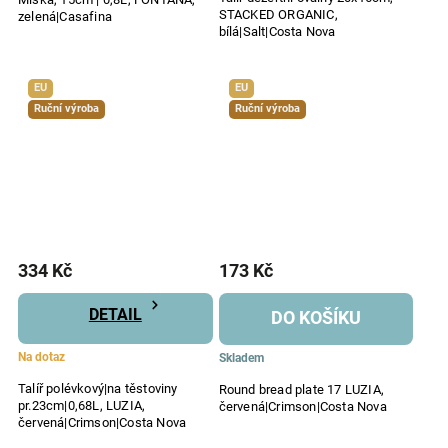
STACKED ORGANIC,
zelená|Casafina
bílá|Salt|Costa Nova
EU
EU
Ruční výroba
Ruční výroba
334 Kč
173 Kč
DETAIL
DO KOŠÍKU
Na dotaz
Skladem
Talíř polévkový|na těstoviny
Round bread plate 17 LUZIA,
pr.23cm|0,68L, LUZIA,
červená|Crimson|Costa Nova
červená|Crimson|Costa Nova