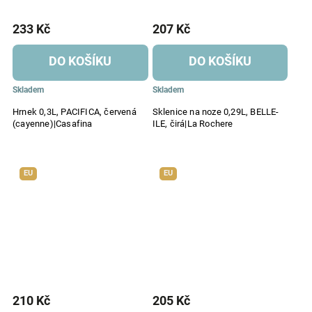
233 Kč
207 Kč
DO KOŠÍKU
DO KOŠÍKU
Skladem
Skladem
Hrnek 0,3L, PACIFICA, červená
Sklenice na noze 0,29L, BELLE-
(cayenne)|Casafina
ILE, čirá|La Rochere
EU
EU
210 Kč
205 Kč