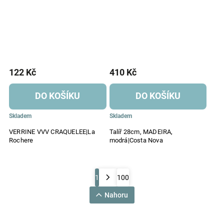
122 Kč
410 Kč
DO KOŠÍKU
DO KOŠÍKU
Skladem
Skladem
VERRINE VVV CRAQUELEE|La
Talíř 28cm, MADEIRA,
Rochere
modrá|Costa Nova
1
100
Nahoru