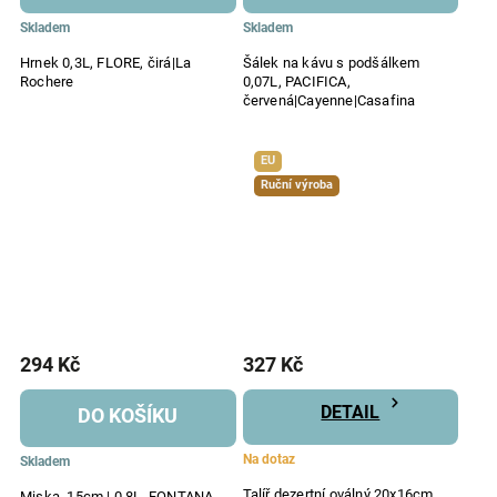
Skladem
Skladem
Hrnek 0,3L, FLORE, čirá|La
Šálek na kávu s podšálkem
Rochere
0,07L, PACIFICA,
červená|Cayenne|Casafina
EU
Ruční výroba
294 Kč
327 Kč
DETAIL
DO KOŠÍKU
Na dotaz
Skladem
Talíř dezertní oválný 20x16cm,
Miska, 15cm | 0,8L, FONTANA,