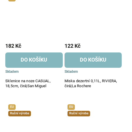
182 Kč
122 Kč
DO KOŠÍKU
DO KOŠÍKU
Skladem
Skladem
Sklenice na noze CASUAL,
Miska dezertní 0,11L, RIVIERA,
18,5cm, čirá|San Miguel
čirá|La Rochere
EU
EU
Ruční výroba
Ruční výroba