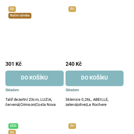
EU
EU
Ruční výroba
301 Kč
240 Kč
DO KOŠÍKU
DO KOŠÍKU
Skladem
Skladem
Talíř dezertní 23cm, LUZIA,
Sklenice 0,26L, ABEILLE,
červená|Crimson|Costa Nova
zelená|olive|La Rochere
ECO
EU
EU