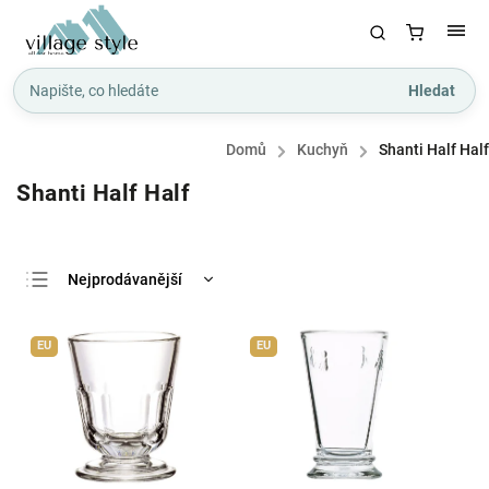
Hledat
Domů
/
Kuchyň
/
Shanti Half Half
Shanti Half Half
Nejprodávanější
Nejlevnější
EU
EU
Nejdražší
Abecedně