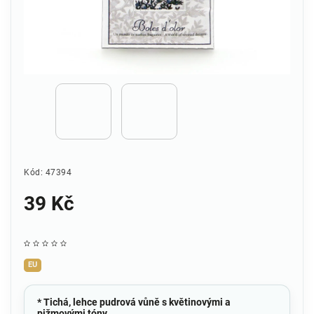
Kód:
47394
39 Kč
EU
* Tichá, lehce pudrová vůně s květinovými a
pižmovými tóny