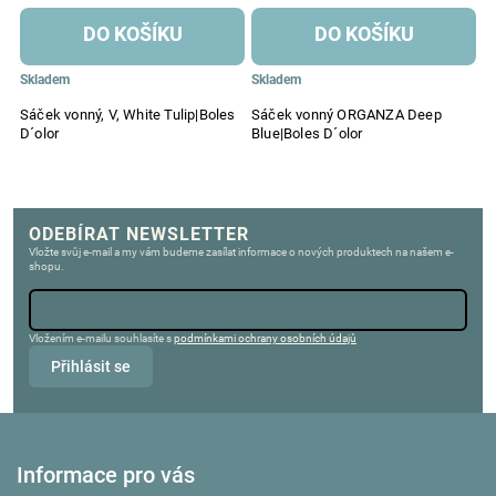
DO KOŠÍKU
DO KOŠÍKU
Skladem
Skladem
S
as
Sáček vonný, V, White Tulip|Boles
Sáček vonný ORGANZA Deep
S
D´olor
Blue|Boles D´olor
C
ODEBÍRAT NEWSLETTER
Vložte svůj e-mail a my vám budeme zasílat informace o nových produktech na našem e-
shopu.
Vložením e-mailu souhlasíte s
podmínkami ochrany osobních údajů
Přihlásit se
Informace pro vás