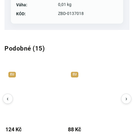
0,01 kg
Váha
:
ZBD-0137018
KÓD
:
Podobné (15)
EU
EU
124 Kč
88 Kč
8