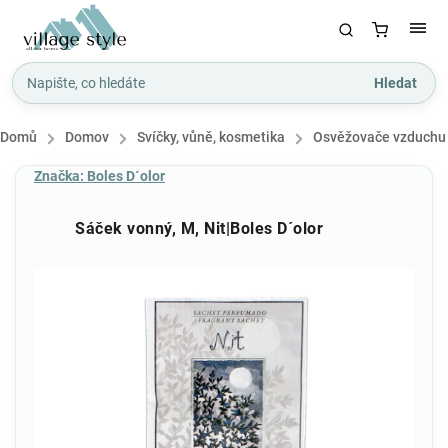
Hledat
Domů
/
Domov
/
Svíčky, vůně, kosmetika
/
Osvěžovače vzduchu
Značka:
Boles D´olor
Sáček vonný, M, Nit|Boles D´olor