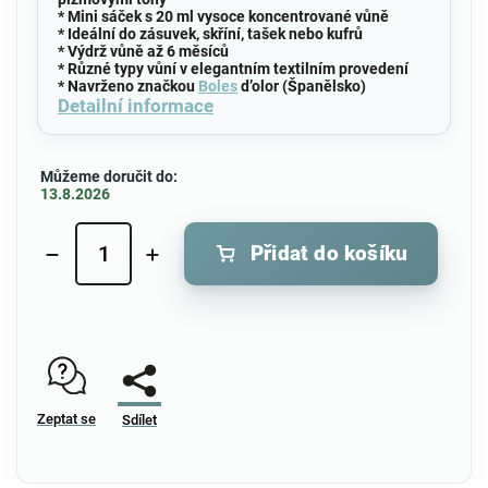
* Mini sáček s 20 ml vysoce koncentrované vůně
* Ideální do zásuvek, skříní, tašek nebo kufrů
* Výdrž vůně až 6 měsíců
* Různé typy vůní v elegantním textilním provedení
* Navrženo značkou
Boles
d’olor (Španělsko)
Detailní informace
Můžeme doručit do:
13.8.2026
Přidat do košíku
Zeptat se
Sdílet