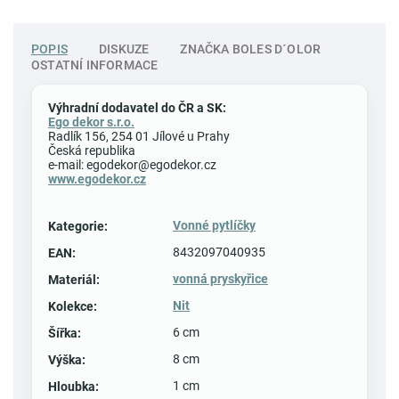
POPIS
DISKUZE
ZNAČKA
BOLES D´OLOR
OSTATNÍ INFORMACE
Výhradní dodavatel do ČR a SK:
Ego dekor s.r.o.
Radlík 156, 254 01 Jílové u Prahy
Česká republika
e-mail: egodekor@egodekor.cz
www.egodekor.cz
Vonné pytlíčky
Kategorie
:
8432097040935
EAN
:
vonná pryskyřice
Materiál
:
Nit
Kolekce
:
6 cm
Šířka
:
8 cm
Výška
:
1 cm
Hloubka
: