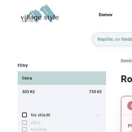
Domov
Domů
Filtry
Ro
Cena
303
Kč
735
Kč
Na skladě
2
Akce
0
Př
Novinka
0