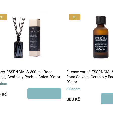
Nejlevnější
Nejdražší
EU
EU
Abecedně
uzér ESSENCIALS 300 ml. Rosa
Esence vonná ESSENCIALS
aje, Geránio y Pachuli|Boles D´olor
Rosa Salvaje, Geránio y Pa
D´olor
adem
Skladem
 Kč
303 Kč