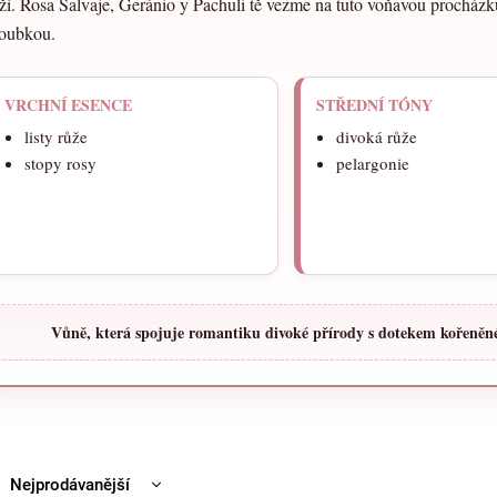
ží. Rosa Salvaje, Geránio y Pachuli tě vezme na tuto voňavou procházku
loubkou.
VRCHNÍ ESENCE
STŘEDNÍ TÓNY
listy růže
divoká růže
stopy rosy
pelargonie
Vůně, která spojuje romantiku divoké přírody s dotekem kořeněné
Nejprodávanější