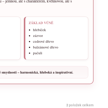
 – jemnou, ale s charakterem, květinovou, ale s
ZÁKLAD VŮNĚ
hřebíček
zázvor
cedrové dřevo
balzámové dřevo
pačuli
 smyslnosti – harmonická, hluboká a inspirativní.
2
položek celkem