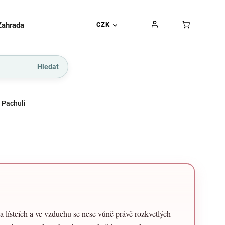
Zahrada
Gurmánské pochoutky
CZK
Dárkové kupó
Hledat
 Pachuli
na lístcích a ve vzduchu se nese vůně právě rozkvetlých