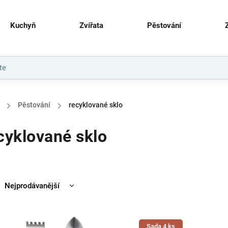
Kuchyň
Zvířata
Pěstování
/
Pěstování
/
recyklované sklo
cyklované sklo
Nejprodávanější
Nejlevnější
Nejdražší
Sada 4 ks