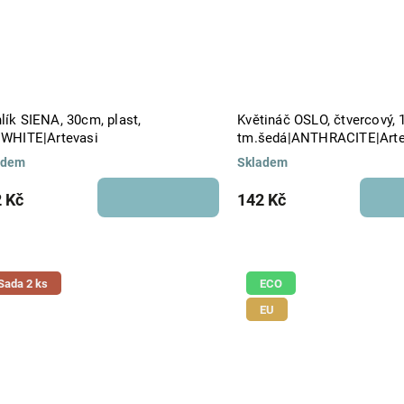
lík SIENA, 30cm, plast,
Květináč OSLO, čtvercový, 
á|WHITE|Artevasi
tm.šedá|ANTHRACITE|Arte
adem
Skladem
 Kč
142 Kč
Sada 2 ks
ECO
EU