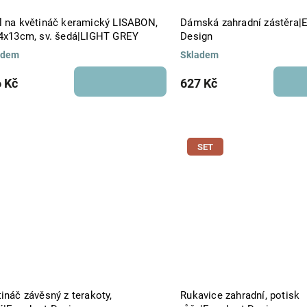
l na květináč keramický LISABON,
Dámská zahradní zástěra|
14x13cm, sv. šedá|LIGHT GREY
Design
adem
Skladem
 Kč
627 Kč
SET
ináč závěsný z terakoty,
Rukavice zahradní, potisk