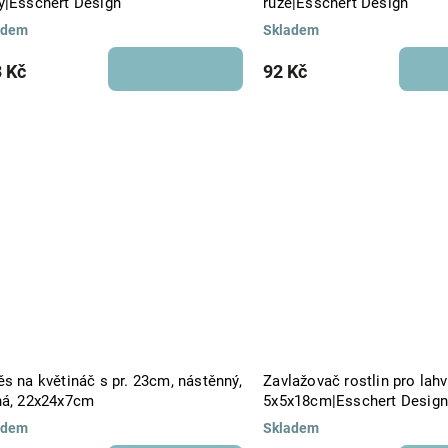
ý|Esschert Design
růže|Esschert Design
adem
Skladem
 Kč
92 Kč
s na květináč s pr. 23cm, nástěnný,
Zavlažovač rostlin pro lahv
ná, 22x24x7cm
5x5x18cm|Esschert Desig
adem
Skladem