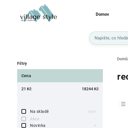
Domov
Domů
Filtry
re
Cena
21
Kč
18244
Kč
Na skladě
2205
Akce
0
Novinka
4