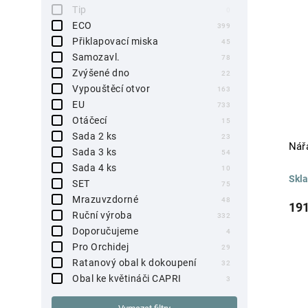
Tip
0
ECO
399
Přiklapovací miska
45
Samozavl.
78
Zvýšené dno
22
Vypouštěcí otvor
163
EU
733
Otáčecí
15
Sada 2 ks
23
Nářa
Sada 3 ks
54
Sada 4 ks
10
Skl
SET
75
Mrazuvzdorné
48
191
Ruční výroba
332
Doporučujeme
4
Pro Orchidej
29
Ratanový obal k dokoupení
32
Obal ke květináči CAPRI
3