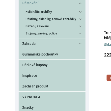
Pěstování
zelená
Pro mini zahrádky
178
juta
26
3
zlatá
44
kámen
2
Květináče, truhlíky
žlutá
25
kaučuk
2
Pěstírny, skleníky, zenové zahrádky
keramika
184
Sázení, zalévání
kokosové vlákno
17
korek
Truh
3
Stojany, závěsy, police
bíl
kov
42
Zahrada
kůže
2
Skl
litina
48
Gurmánské pochoutky
222
měď
1
mořská tráva
7
Dárkové kupóny
ocel
60
papír
2
Inspirace
PE
1
PET
10
Zachraň produkt
plast
7
plátno
4
VÝPRODEJ
polyester
15
pozink
11
Značky