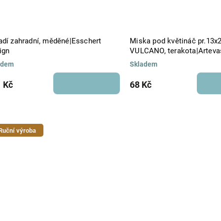
adí zahradní, měděné|Esschert
Miska pod květináč pr.13x
ign
VULCANO, terakota|Arteva
adem
Skladem
 Kč
68 Kč
Ruční výroba