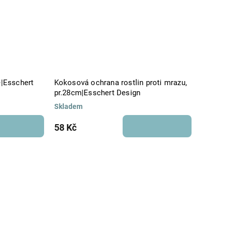
e|Esschert
Kokosová ochrana rostlin proti mrazu,
pr.28cm|Esschert Design
Skladem
58 Kč