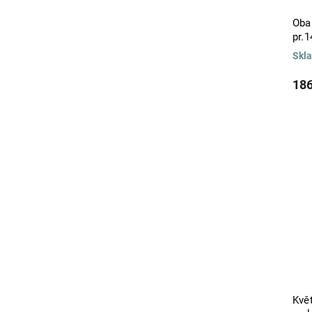
kůže, polyester
3
Oba
mikrovlákno, polyester
5
pr.
bavlna, kůže
1
Skl
PVC, polyester
1
vrbové proutí
1
186
houba
1
Květ