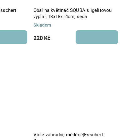
Esschert
Obal na květináč SQUBA s igelitovou
výplní, 18x18x14cm, šedá
Skladem
220 Kč
Vidle zahradní, měděné|Esschert