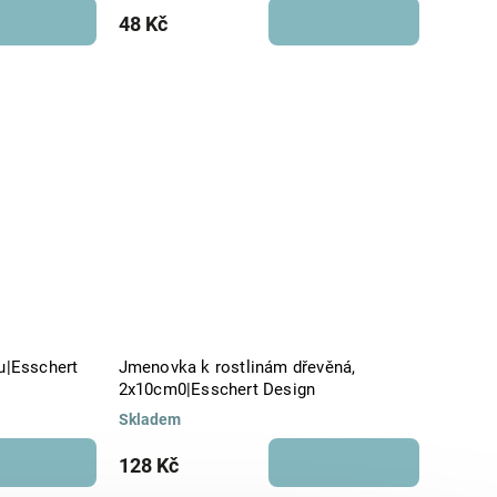
48 Kč
u|Esschert
Jmenovka k rostlinám dřevěná,
2x10cm0|Esschert Design
Skladem
128 Kč