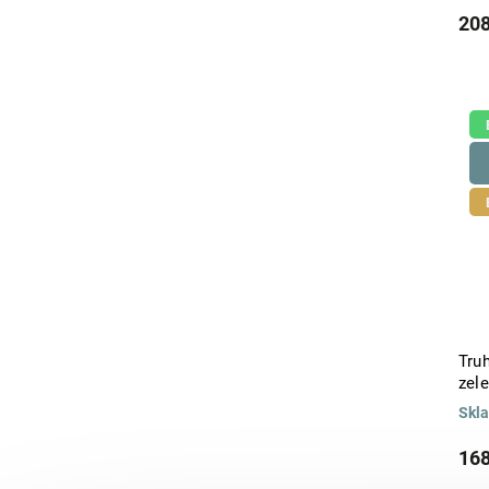
208
Tru
zel
Skl
168