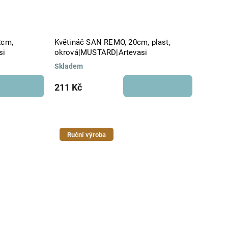
2cm,
Květináč SAN REMO, 20cm, plast,
si
okrová|MUSTARD|Artevasi
Skladem
211 Kč
Ruční výroba