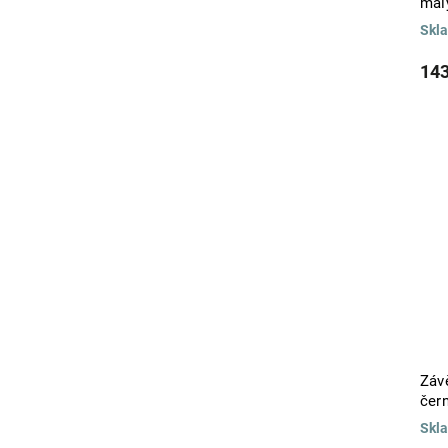
mal
Skl
143
Závě
čer
Skl