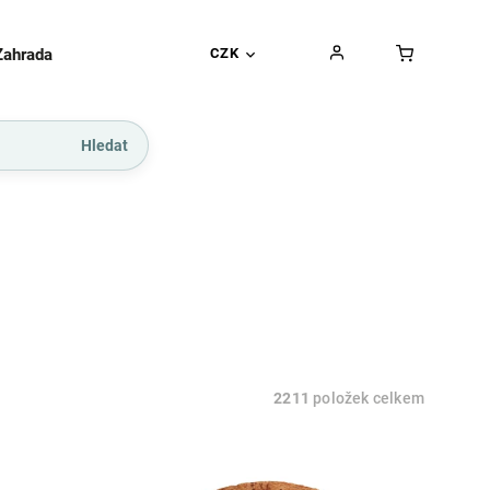
Zahrada
Gurmánské pochoutky
CZK
Dárkové kupó
Hledat
2211
položek celkem