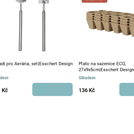
Abecedně
dí pro Aerária, set|Esschert Design
Plato na sazenice ECO,
27x9x5cm|Esschert Desig
adem
Skladem
 Kč
136 Kč