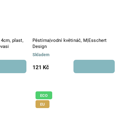
14cm, plast,
Pěstírna|vodní květináč, M|Esschert
vasi
Design
Skladem
121 Kč
ECO
EU