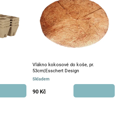
Vlákno kokosové do koše, pr.
n
53cm|Esschert Design
Skladem
90 Kč