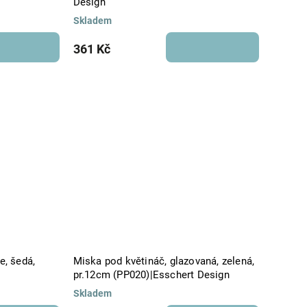
Design
Skladem
361 Kč
e, šedá,
Miska pod květináč, glazovaná, zelená,
n
pr.12cm (PP020)|Esschert Design
Skladem