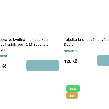
pora ke květinám s cedulkou,
Tabulka břidlicová na tyčc
hový držák, černá, M|Esschert
Design
ign
Skladem
adem
126 Kč
 Kč
ECO
EU