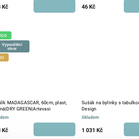
 Kč
46 Kč
ECO
Vypouštěcí
otvor
EU
hlík MADAGASCAR, 60cm, plast,
Sušák na bylinky s tabulko
ená|DRY GREEN|Artevasi
Design
adem
Skladem
 Kč
1 031 Kč