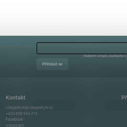
Vložením e-mailu souhlasíte s
Přihlásit se
Kontakt
Př
villagestyle
@
villagestyle.cz
+420 608 954 316
Facebook
Instagram