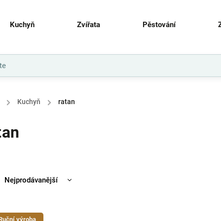
Kuchyň
Zvířata
Pěstování
/
Kuchyň
/
ratan
tan
Nejprodávanější
Nejlevnější
Nejdražší
Ruční výroba