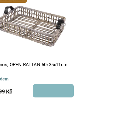
Abecedně
nos, OPEN RATTAN 50x35x11cm
adem
99 Kč