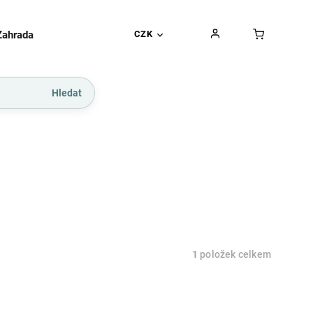
Zahrada
Gurmánské pochoutky
CZK
Dárkové kupó
Hledat
1
položek celkem