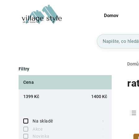
Domov
Domů
Filtry
ra
Cena
1399
Kč
1400
Kč
Na skladě
1
Akce
0
Novinka
0