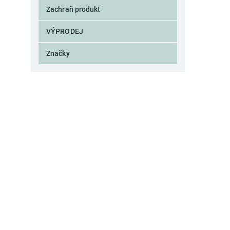
BUBBLE
0
Zachraň produkt
CADETTE
0
CACHEMIR
0
VÝPRODEJ
CALA
0
CALIZ
0
Značky
CANARIE
0
CANTARO
0
CAPRI
0
CAPSTAN
0
CARAFE
0
CARAT
0
CARMELA
0
CASA
0
CASA STONE
0
CASCATA
0
CASTELLS
0
CASUAL
0
CEDRAT
0
CIRCEE
0
CITY
0