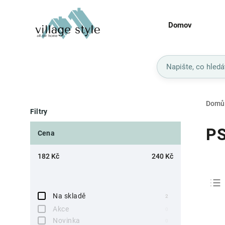
Domov
Domů
Filtry
P
Cena
182
Kč
240
Kč
Na skladě
2
Akce
0
Novinka
0