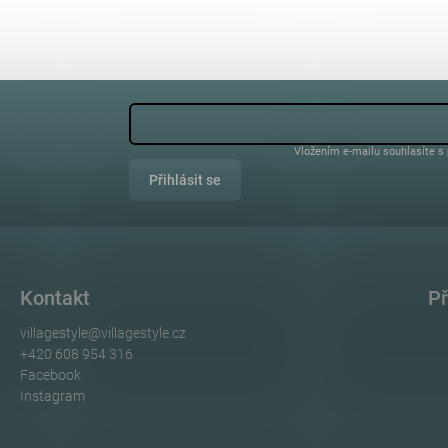
Vložením e-mailu souhlasíte s
Přihlásit se
Kontakt
Př
villagestyle
@
villagestyle.cz
+420 608 954 316
Facebook
Instagram