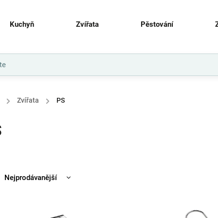
Kuchyň
Zvířata
Pěstování
/
Zvířata
/
PS
S
Nejprodávanější
Nejlevnější
Nejdražší