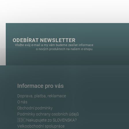
ODEBÍRAT NEWSLETTER
Vložte svůj e-mail a my vám budeme zasílat informace
o nových produktech na našem e-shopu.
Informace pro vás
Doprava, platba, reklamace
O nás
Obchodní podmínky
Podmínky ochrany osobních údajů
🇸🇰 Nakupujete zo SLOVENSKA?
Velkoobchodní spolupráce