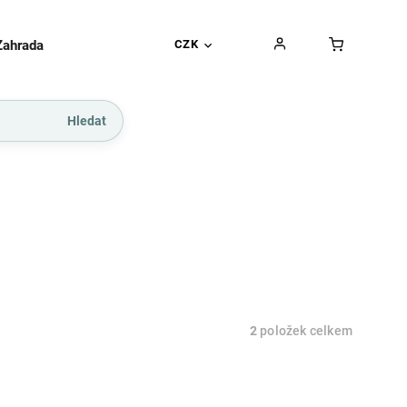
Zahrada
Gurmánské pochoutky
CZK
Dárkové kupó
Hledat
2
položek celkem