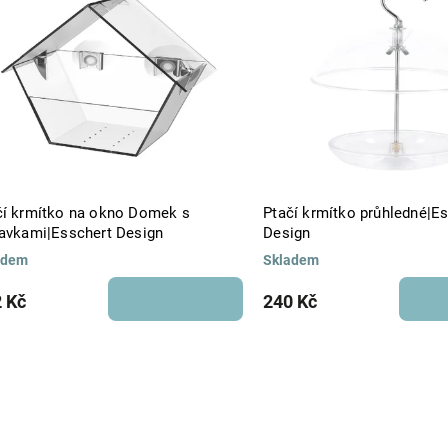
Abecedně
čí krmítko na okno Domek s
Ptačí krmítko průhledné|E
savkami|Esschert Design
Design
adem
Skladem
 Kč
240 Kč