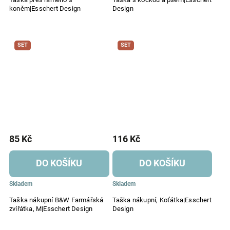
koněm|Esschert Design
Design
SET
SET
85 Kč
116 Kč
DO KOŠÍKU
DO KOŠÍKU
Skladem
Skladem
Taška nákupní B&W Farmářská
Taška nákupní, Koťátka|Esschert
zvířátka, M|Esschert Design
Design