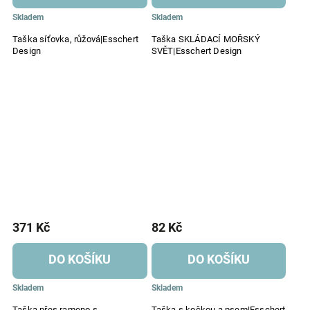
Skladem
Skladem
Taška síťovka, růžová|Esschert
Taška SKLÁDACÍ MOŘSKÝ
Design
SVĚT|Esschert Design
371 Kč
82 Kč
DO KOŠÍKU
DO KOŠÍKU
Skladem
Skladem
Taška přes rameno s
Taška s kočkou a psem|Esschert