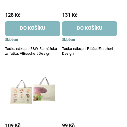
128 Kč
131 Kč
DO KOŠÍKU
DO KOŠÍKU
Skladem
Skladem
Taška nákupní B&W Farmářská
Taška nákupní Ptáčci|Esschert
zvířátka, V|Esschert Design
Design
109 Kč
99 Kč