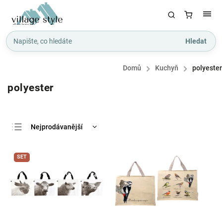
Hledat
Domů
/
Kuchyň
/
polyester
polyester
Nejprodávanější
Nejlevnější
SET
Nejdražší
Abecedně