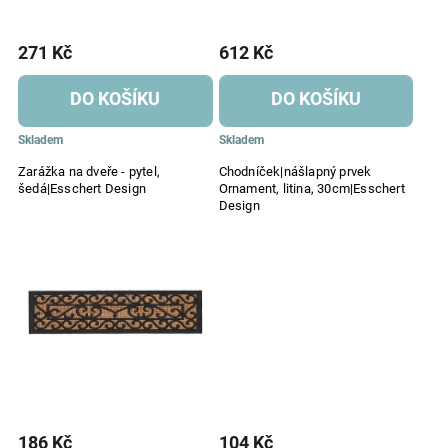
271 Kč
612 Kč
DO KOŠÍKU
DO KOŠÍKU
Skladem
Skladem
Zarážka na dveře - pytel,
Chodníček|nášlapný prvek
šedá|Esschert Design
Ornament, litina, 30cm|Esschert
Design
186 Kč
104 Kč