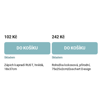
102 Kč
242 Kč
DO KOŠÍKU
DO KOŠÍKU
Skladem
Skladem
Zápich kapradí RUST, hnědá,
Rohožka kokosová, přírodní,
18x37cm
75x25x2cm|Esschert Design