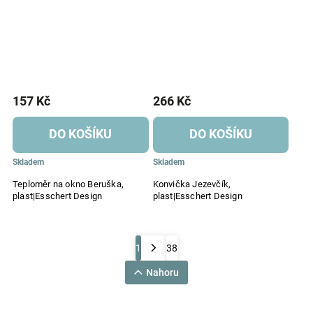
157 Kč
266 Kč
DO KOŠÍKU
DO KOŠÍKU
Skladem
Skladem
Teploměr na okno Beruška,
Konvička Jezevčík,
plast|Esschert Design
plast|Esschert Design
1
38
Nahoru