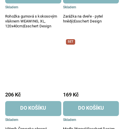
Skladem
Skladem
Rohožka gumová s kokosovým
Zarážka na dveře - pytel
vláknem WEAWING, XL,
hnědý|Esschert Design
120x40cm|Esschert Design
SET
206 Kč
169 Kč
DO KOŠÍKU
DO KOŠÍKU
Skladem
Skladem
Větrník Červenka obecná,
Madlo litinové|Esschert Design