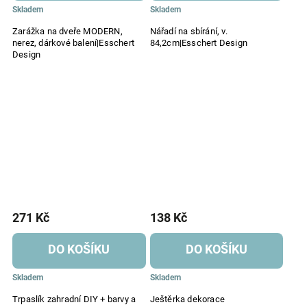
Skladem
Skladem
Zarážka na dveře MODERN,
Nářadí na sbírání, v.
nerez, dárkové balení|Esschert
84,2cm|Esschert Design
Design
271 Kč
138 Kč
DO KOŠÍKU
DO KOŠÍKU
Skladem
Skladem
Trpaslík zahradní DIY + barvy a
Ještěrka dekorace