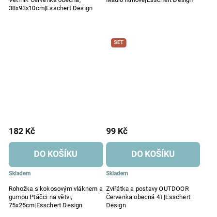
38x93x10cm|Esschert Design
SET
182 Kč
99 Kč
DO KOŠÍKU
DO KOŠÍKU
Skladem
Skladem
Rohožka s kokosovým vláknem a
Zvířátka a postavy OUTDOOR
gumou Ptáčci na větvi,
Červenka obecná 4T|Esschert
75x25cm|Esschert Design
Design