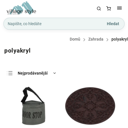
Hledat
Domů
/
Zahrada
/
polyakryl
polyakryl
Nejprodávanější
Nejlevnější
Nejdražší
Abecedně