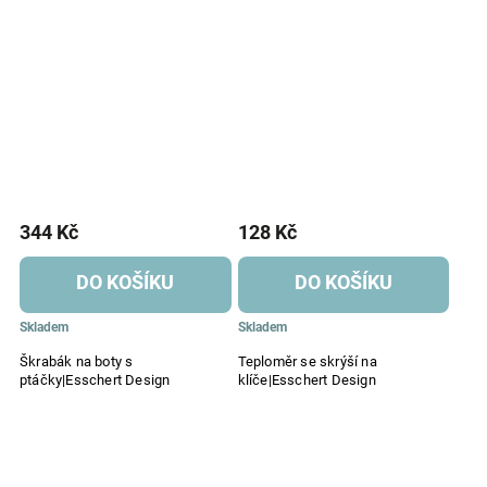
344 Kč
128 Kč
DO KOŠÍKU
DO KOŠÍKU
Skladem
Skladem
Škrabák na boty s
Teploměr se skrýší na
ptáčky|Esschert Design
klíče|Esschert Design