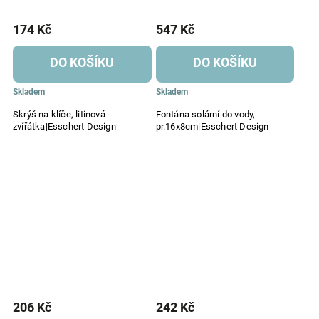
174 Kč
547 Kč
DO KOŠÍKU
DO KOŠÍKU
Skladem
Skladem
Skrýš na klíče, litinová
Fontána solární do vody,
zvířátka|Esschert Design
pr.16x8cm|Esschert Design
206 Kč
242 Kč