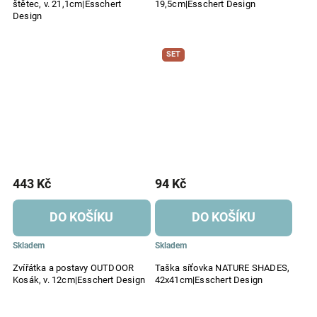
štětec, v. 21,1cm|Esschert
19,5cm|Esschert Design
Design
SET
443 Kč
94 Kč
DO KOŠÍKU
DO KOŠÍKU
Skladem
Skladem
Zvířátka a postavy OUTDOOR
Taška síťovka NATURE SHADES,
Kosák, v. 12cm|Esschert Design
42x41cm|Esschert Design