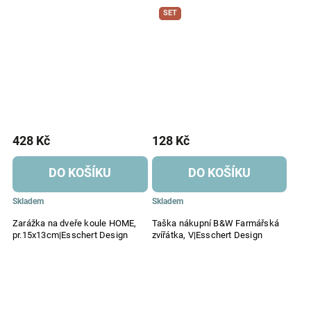
SET
428 Kč
128 Kč
DO KOŠÍKU
DO KOŠÍKU
Skladem
Skladem
Zarážka na dveře koule HOME,
Taška nákupní B&W Farmářská
pr.15x13cm|Esschert Design
zvířátka, V|Esschert Design