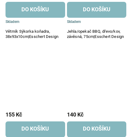
DO KOŠÍKU
DO KOŠÍKU
Skladem
Skladem
Větrník Sýkorka koňadra,
Jehla/opekač BBQ, dřevo/kov,
38x93x10cm|Esschert Design
závěsná, 75cm|Esschert Design
155 Kč
140 Kč
DO KOŠÍKU
DO KOŠÍKU