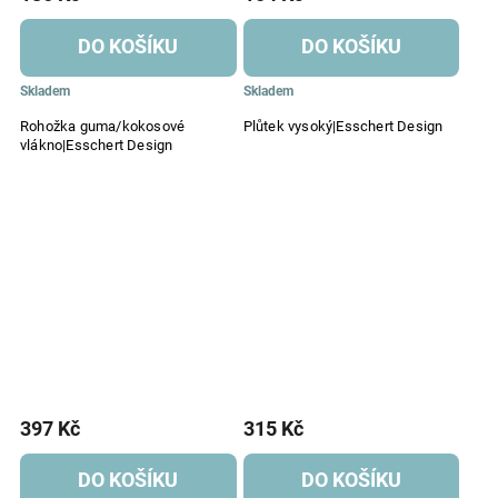
DO KOŠÍKU
DO KOŠÍKU
Skladem
Skladem
Rohožka guma/kokosové
Plůtek vysoký|Esschert Design
vlákno|Esschert Design
397 Kč
315 Kč
DO KOŠÍKU
DO KOŠÍKU