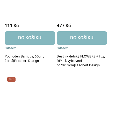
111 Kč
477 Kč
DO KOŠÍKU
DO KOŠÍKU
Skladem
Skladem
Pochodeň Bambus, 60cm,
Deštník dětský FLOWERS + fixy,
černá|Esschert Design
DIY - k vybarvení,
pr.70x69cm|Esschert Design
SET