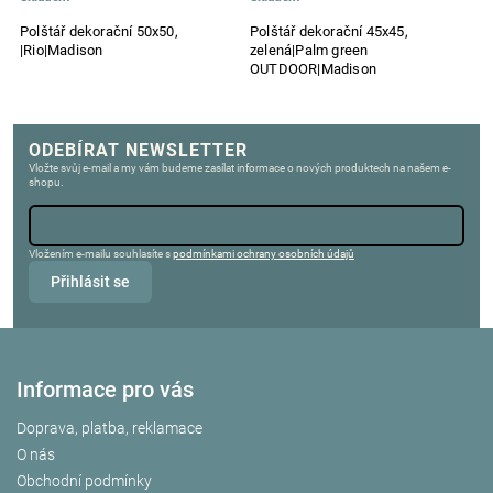
Polštář dekorační 50x50,
Polštář dekorační 45x45,
Po
m
|Rio|Madison
zelená|Palm green
O
OUTDOOR|Madison
ODEBÍRAT NEWSLETTER
Vložte svůj e-mail a my vám budeme zasílat informace o nových produktech na našem e-
shopu.
Vložením e-mailu souhlasíte s
podmínkami ochrany osobních údajů
Přihlásit se
Informace pro vás
Doprava, platba, reklamace
O nás
Obchodní podmínky