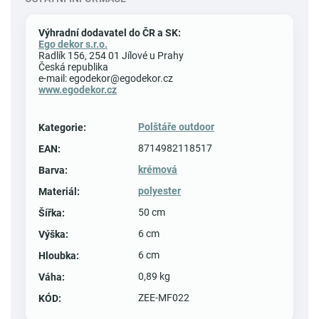
Výhradní dodavatel do ČR a SK:
Ego dekor s.r.o.
Radlík 156, 254 01 Jílové u Prahy
Česká republika
e-mail: egodekor@egodekor.cz
www.egodekor.cz
Polštáře outdoor
Kategorie
:
8714982118517
EAN
:
krémová
Barva
:
polyester
Materiál
:
50 cm
Šířka
:
6 cm
Výška
:
6 cm
Hloubka
:
0,89 kg
Váha
:
ZEE-MF022
KÓD
: