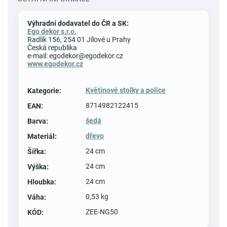
Výhradní dodavatel do ČR a SK:
Ego dekor s.r.o.
Radlík 156, 254 01 Jílové u Prahy
Česká republika
e-mail: egodekor@egodekor.cz
www.egodekor.cz
Květinové stolky a police
Kategorie
:
8714982122415
EAN
:
šedá
Barva
:
dřevo
Materiál
:
24 cm
Šířka
:
24 cm
Výška
:
24 cm
Hloubka
:
0,53 kg
Váha
:
ZEE-NG50
KÓD
: