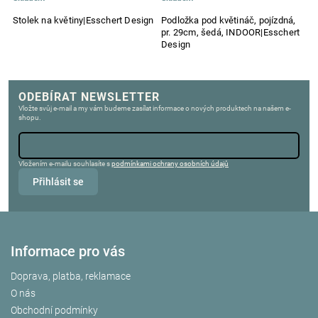
Stolek na květiny|Esschert Design
Podložka pod květináč, pojízdná,
St
pr. 29cm, šedá, INDOOR|Esschert
3
Design
ODEBÍRAT NEWSLETTER
Vložte svůj e-mail a my vám budeme zasílat informace o nových produktech na našem e-
shopu.
Vložením e-mailu souhlasíte s
podmínkami ochrany osobních údajů
Přihlásit se
Informace pro vás
Doprava, platba, reklamace
O nás
Obchodní podmínky