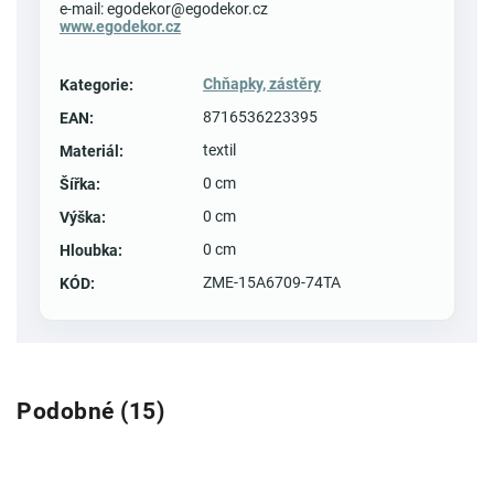
e-mail: egodekor@egodekor.cz
www.egodekor.cz
Chňapky, zástěry
Kategorie
:
8716536223395
EAN
:
textil
Materiál
:
0 cm
Šířka
:
0 cm
Výška
:
0 cm
Hloubka
:
ZME-15A6709-74TA
KÓD
:
Podobné (15)