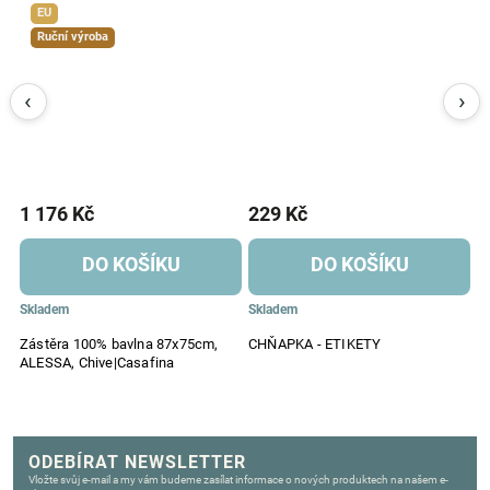
EU
Ruční výroba
1 176 Kč
229 Kč
1
DO KOŠÍKU
DO KOŠÍKU
Skladem
Skladem
S
Zástěra 100% bavlna 87x75cm,
CHŇAPKA - ETIKETY
P
ALESSA, Chive|Casafina
d
ODEBÍRAT NEWSLETTER
Vložte svůj e-mail a my vám budeme zasílat informace o nových produktech na našem e-