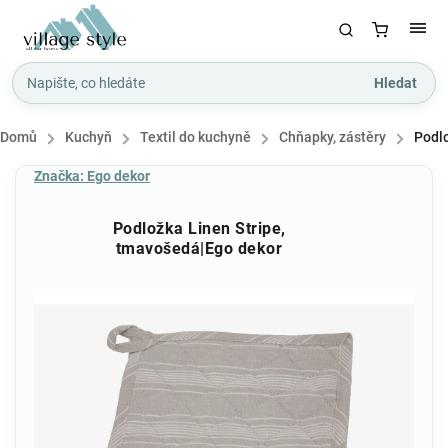
Hledat
Domů
/
Kuchyň
/
Textil do kuchyně
/
Chňapky, zástěry
/
Podlo
Značka:
Ego dekor
Podložka Linen Stripe,
tmavošedá|Ego dekor