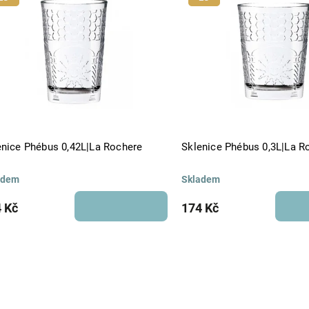
Abecedně
enice Phébus 0,42L|La Rochere
Sklenice Phébus 0,3L|La R
adem
Skladem
 Kč
174 Kč