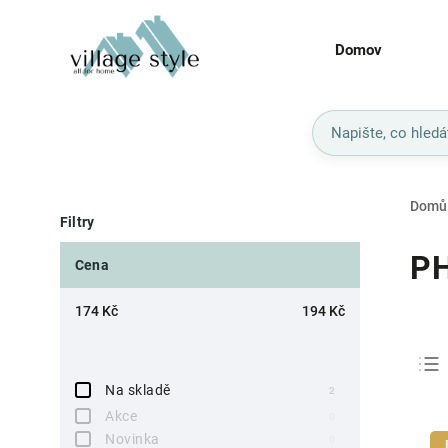
Domov
Domů
Filtry
P
Cena
174
Kč
194
Kč
Na skladě
2
Akce
0
Novinka
0