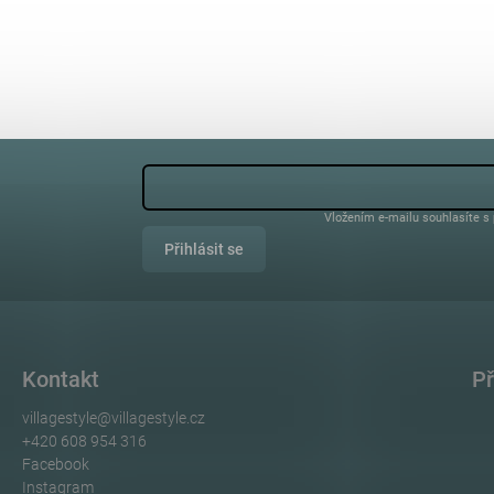
Vložením e-mailu souhlasíte s
Přihlásit se
Kontakt
Př
villagestyle
@
villagestyle.cz
+420 608 954 316
Facebook
Instagram