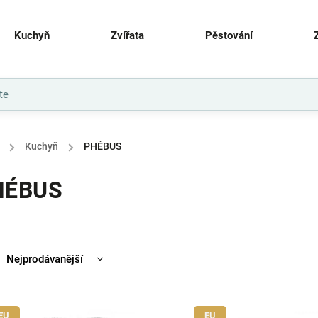
Kuchyň
Zvířata
Pěstování
/
Kuchyň
/
PHÉBUS
HÉBUS
Nejprodávanější
Nejlevnější
Nejdražší
EU
EU