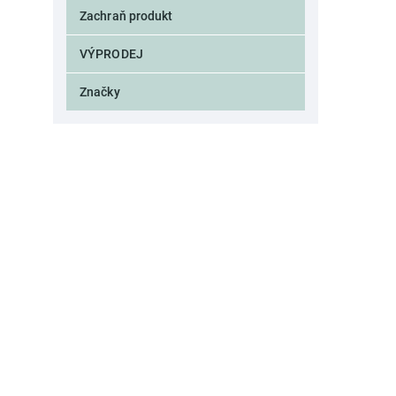
BUBBLE
4
Zachraň produkt
CADETTE
1
CACHEMIR
2
VÝPRODEJ
CALA
1
CALIZ
3
Značky
CANARIE
1
CANTARO
1
CAPRI
12
CAPSTAN
1
CARAFE
2
CARAT
1
CARMELA
8
CASA
3
CASA STONE
3
CASCATA
7
CASTELLS
1
CASUAL
4
CEDRAT
2
CIRCEE
1
CITY
2