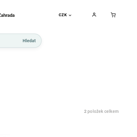
Zahrada
Gurmánské pochoutky
CZK
Dárkové kupó
Hledat
2
položek celkem