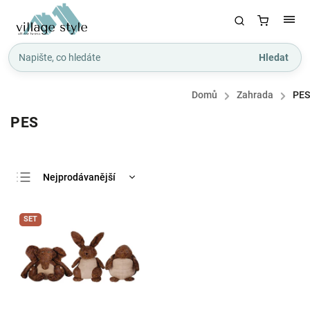
Hledat
Domů
/
Zahrada
/
PES
PES
Nejprodávanější
Nejlevnější
SET
Nejdražší
Abecedně