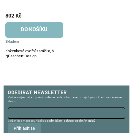
802 Kč
DO KOŠÍKU
Skladem
Koženková dveřní zarážka, V
*|Esschert Design
ODEBÍRAT NEWSLETTER
Vložte svůj e-mail a my vám budeme zasílat informace o nových produktech na našem e-
shopu.
Vložením e-mailu souhlasíte s
podmínkami ochrany osobních údajů
Přihlásit se