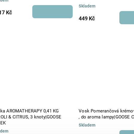
Skladem
17 Kč
449 Kč
čka AROMATHERAPY 0,41 KG
Vosk Pomerančová krémov
OLI & CITRUS, 3 knoty|GOOSE
, do aroma lampy|GOOSE 
EEK
Skladem
adem