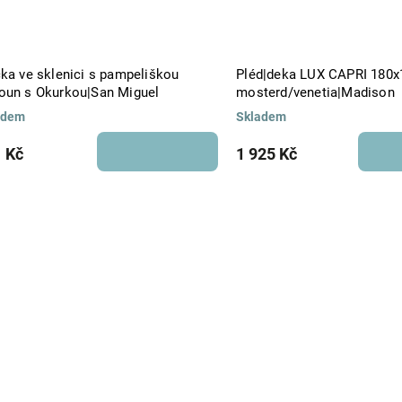
čka ve sklenici s pampeliškou
Pléd|deka LUX CAPRI 180
oun s Okurkou|San Miguel
mosterd/venetia|Madison
adem
Skladem
 Kč
1 925 Kč