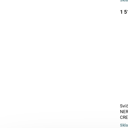
Frutos Rojos
0
Fuego
1 5
0
Gardenia
0
Gin Fizz
0
Ginger Dust
0
Girasol
0
GLOSSY
0
Granada
0
Half Moon Ceylon Sunset
0
Half Moon Crocus Petal
0
Half Moon Martini Olive
0
Happiness
0
Hojas de Higuera
0
HOME
0
Huile dOlive
0
HURRICANE
0
Sví
CHICAGO
0
NER
I Love Mint
0
CR
Iceberg
0
Skl