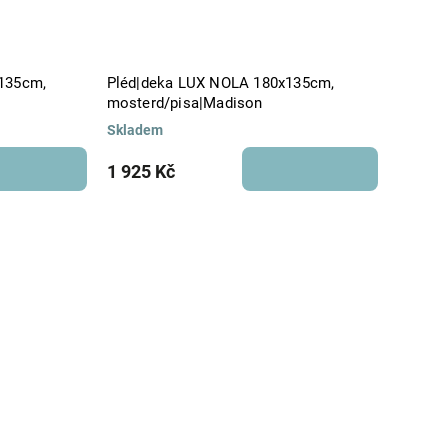
x135cm,
Pléd|deka LUX NOLA 180x135cm,
mosterd/pisa|Madison
Skladem
1 925 Kč