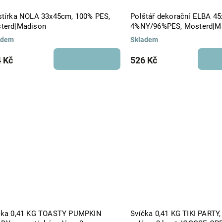
stírka NOLA 33x45cm, 100% PES,
Polštář dekorační ELBA 4
terd|Madison
4%NY/96%PES, Mosterd|M
adem
Skladem
 Kč
526 Kč
čka 0,41 KG TOASTY PUMPKIN
Svíčka 0,41 KG TIKI PARTY