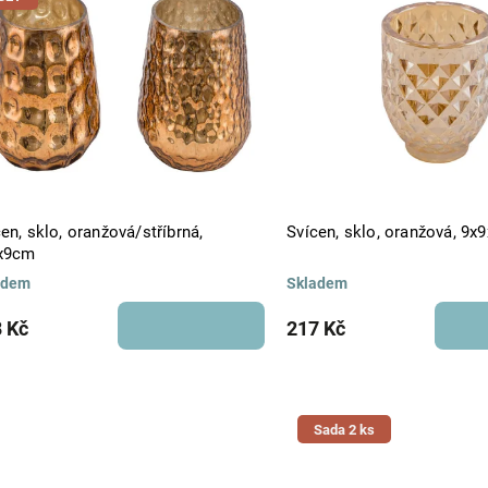
Abecedně
en, sklo, oranžová/stříbrná,
Svícen, sklo, oranžová, 9x
x9cm
adem
Skladem
 Kč
217 Kč
Sada 2 ks