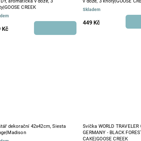
DY, aromatická v dóze, 3
v dóze, 3 knoty|GOOSE CR
ty|GOOSE CREEK
Skladem
adem
449 Kč
 Kč
štář dekorační 42x42cm, Siesta
Svíčka WORLD TRAVELER 
nge|Madison
GERMANY - BLACK FORES
CAKE|GOOSE CREEK
adem