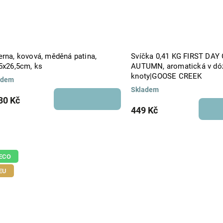
erna, kovová, měděná patina,
Svíčka 0,41 KG FIRST DAY
25x26,5cm, ks
AUTUMN, aromatická v dóz
knoty|GOOSE CREEK
adem
Skladem
30 Kč
449 Kč
ECO
EU