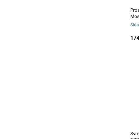
Citronella a Basil
0
Pro
COIN
0
Mos
COPOS DE NIEVE
0
Skl
Coral
0
Cotonet
0
174
Cotton Flower
0
CRANE
0
Crystal
0
Cube Transparent
0
Cumarú
0
DALIA
0
Deep Blue
0
DEER FRIENDS
0
Desert Rose
0
DIAMOND
0
DUNE
0
ELEMENTS
0
Elipse Mate
0
Elipse Transparent
Sví
0