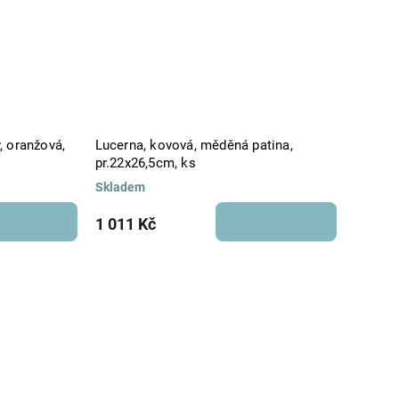
 oranžová,
Lucerna, kovová, měděná patina,
pr.22x26,5cm, ks
Skladem
1 011 Kč