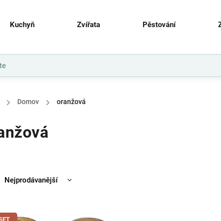
Kuchyň
Zvířata
Pěstování
/
Domov
/
oranžová
anžová
Nejprodávanější
Nejlevnější
Nejdražší
SET