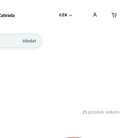
Zahrada
Gurmánské pochoutky
CZK
Dárkové kupó
Hledat
25
položek celkem