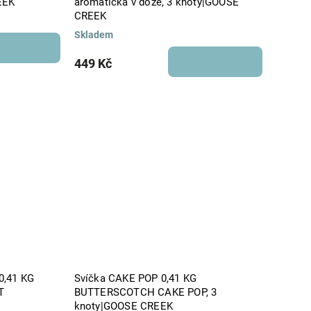
EEK
aromatická v dóze, 3 knoty|GOOSE
CREEK
Skladem
449 Kč
0,41 KG
Svíčka CAKE POP 0,41 KG
T
BUTTERSCOTCH CAKE POP, 3
knoty|GOOSE CREEK