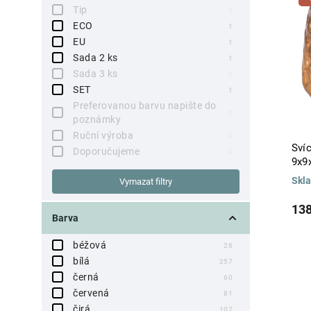
Tip
0
ECO
1
EU
1
Sada 2 ks
1
Sada 3 ks
0
SET
1
Preferovanou barvu napište do
0
poznámky
Ruční výroba
0
Svíc
Doporučujeme
0
9x9
Skl
Vymazat filtry
138
Barva
béžová
28
bílá
257
černá
60
červená
81
čirá
107