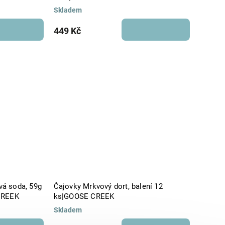
Skladem
449 Kč
á soda, 59g
Čajovky Mrkvový dort, balení 12
CREEK
ks|GOOSE CREEK
Skladem