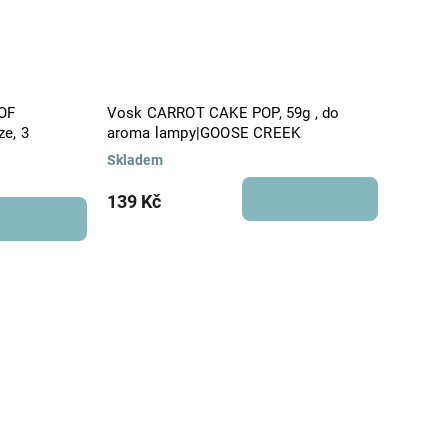
 OF
Vosk CARROT CAKE POP, 59g , do
e, 3
aroma lampy|GOOSE CREEK
Skladem
139 Kč