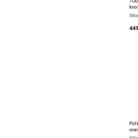
TOD
en una Nube
0
kno
Energy
0
Entre Uvas y Naranjos
Skl
0
Etna
0
449
ETNICO
0
Eucaliptus
0
Eucaliptus, Laurel y Romero
0
FELT
0
Figue
0
Flor Blanca
0
Flor de Loto
0
Flor de Sal
0
Flor de Vainilla
0
FLORERO
0
Flower Shop
0
FONTANA
0
FOR YOU
0
Forest (Cedro/Abeto Blanco)
0
Pol
Frosted Berries
ora
0
Frutos del Bosque
0
Skl