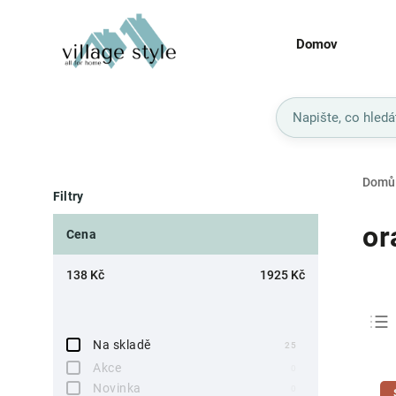
Domov
Domů
Filtry
or
Cena
138
Kč
1925
Kč
Na skladě
25
Akce
0
Novinka
0