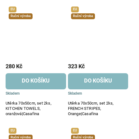
EU
EU
Ruční výroba
Ruční výroba
280 Kč
323 Kč
DO KOŠÍKU
DO KOŠÍKU
Skladem
Skladem
Utěrka 70x50cm, set 2ks,
Utěrka 70x50cm, set 2ks,
KITCHEN TOWELS,
FRENCH STRIPES,
oranžová|Casafina
Orange|Casafina
EU
EU
Ruční výroba
Ruční výroba