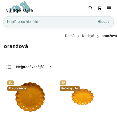
Hledat
Domů
/
Kuchyň
/
oranžová
oranžová
Nejprodávanější
Nejlevnější
EU
EU
Nejdražší
Ruční výroba
Ruční výroba
Abecedně