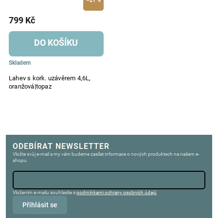
–21 %
799 Kč
DO KOŠÍKU
Skladem
Lahev s kork. uzávěrem 4,6L,
oranžová|topaz
ODEBÍRAT NEWSLETTER
Vložte svůj e-mail a my vám budeme zasílat informace o nových produktech na našem e-
shopu.
Vložením e-mailu souhlasíte s
podmínkami ochrany osobních údajů
Přihlásit se