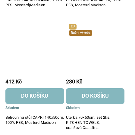
PES, Mosterd|Madison
PES, Mosterd|Madison
EU
Ruční výroba
412 Kč
280 Kč
DO KOŠÍKU
DO KOŠÍKU
Skladem
Skladem
Běhoun na stůl CAPRI 140x50cm,
Utěrka 70x50cm, set 2ks,
100% PES, Mosterd|Madison
KITCHEN TOWELS,
oranžová|Casafina