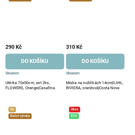
290 Kč
310 Kč
DO KOŠÍKU
DO KOŠÍKU
Skladem
Skladem
Utěrka 70x50cm, set 2ks,
Miska na nožičkách 14cm|0,69L,
FLOWERS, Orange|Casafina
RIVIERA, oranžová|Costa Nova
EU
Akce
Ruční výroba
ECO