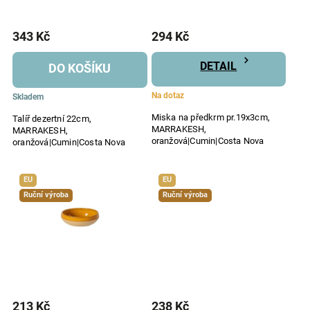
343 Kč
294 Kč
DETAIL
DO KOŠÍKU
Na dotaz
Skladem
Miska na předkrm pr.19x3cm,
Talíř dezertní 22cm,
MARRAKESH,
MARRAKESH,
oranžová|Cumin|Costa Nova
oranžová|Cumin|Costa Nova
EU
EU
Ruční výroba
Ruční výroba
213 Kč
238 Kč