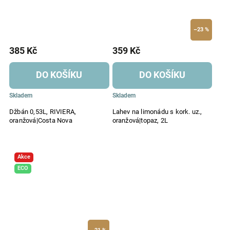
–23 %
385 Kč
359 Kč
DO KOŠÍKU
DO KOŠÍKU
Skladem
Skladem
Džbán 0,53L, RIVIERA,
Lahev na limonádu s kork. uz.,
oranžová|Costa Nova
oranžová|topaz, 2L
Akce
ECO