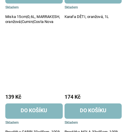
Skladem
Skladem
Miska 15cm|0,6L, MARRAKESH,
Karafa DĚTI, oranžová, 1L
oranžová|Cumin|Costa Nova
139 Kč
174 Kč
DO KOŠÍKU
DO KOŠÍKU
Skladem
Skladem
Prostírka CAPRI 33x45cm, 100%
Prostírka NOLA 33x45cm, 100%